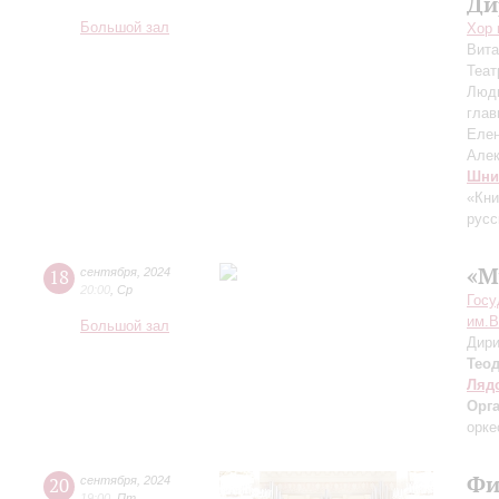
Ди
Большой зал
Хор 
Вит
Теат
Люд
глав
Еле
Але
Шни
«Кни
русс
«М
18
сентября
,
2024
20:00
,
Ср
Госу
им.В
Большой зал
Дири
Тео
Ляд
Орг
орке
Фи
20
сентября
,
2024
19:00
,
Пт