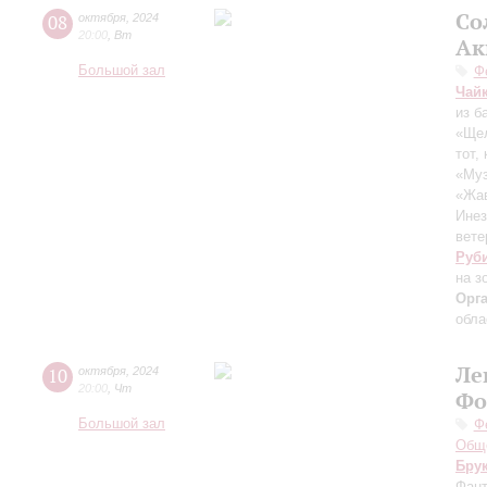
Со
08
октября
,
2024
20:00
,
Вт
Ак
Большой зал
Ф
Чай
из б
«Щел
тот,
«Муз
«Жав
Инез
вете
Руб
на з
Орг
обла
Ле
10
октября
,
2024
20:00
,
Чт
Фо
Большой зал
Ф
Обще
Бру
Фант