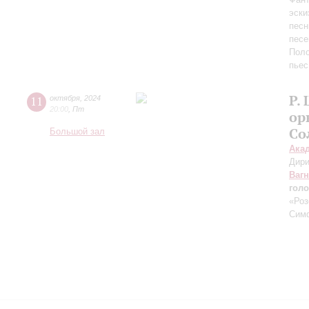
эски
песн
песе
Поло
пьес
Р.
11
октября
,
2024
20:00
,
Пт
ор
Со
Большой зал
Ака
Дири
Ваг
голо
«Роз
Сим