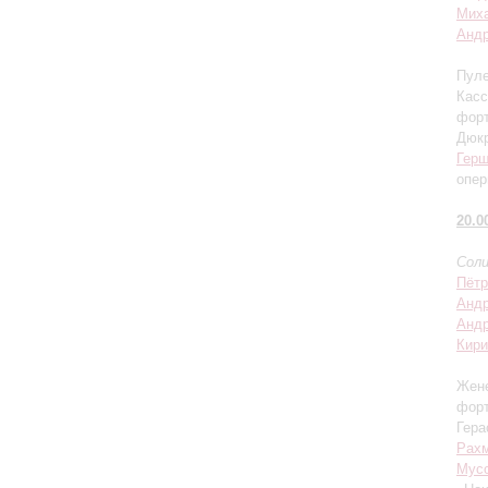
Миха
Андр
Пуле
Касс
фор
Дюкр
Гер
опер
20.0
Соли
Пётр
Андр
Андр
Кири
Жене
фор
Гера
Рах
Мусо