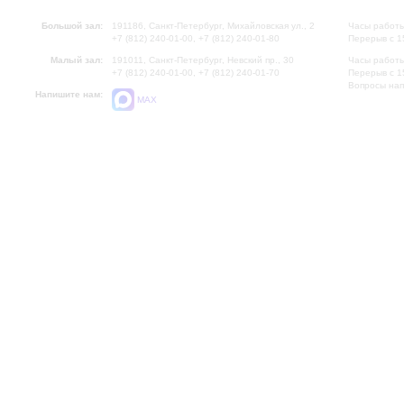
Большой зал:
191186, Санкт-Петербург, Михайловская ул., 2
Часы работы
+7 (812) 240-01-00, +7 (812) 240-01-80
Перерыв с 1
Малый зал:
191011, Санкт-Петербург, Невский пр., 30
Часы работы
+7 (812) 240-01-00, +7 (812) 240-01-70
Перерыв с 1
Вопросы на
Напишите нам:
MAX