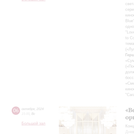
свет
сери
кин
Blue
одно
"Lov
to C
тема
(«Лу
Гер
«Су
(«По
долж
босс
«Сме
кин
"Car
«В
06
октября
,
2024
15:00
,
Вс
ор
Большой зал
Конц
Днев