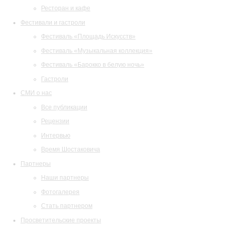
Ресторан и кафе
Фестивали и гастроли
Фестиваль «Площадь Искусств»
Фестиваль «Музыкальная коллекция»
Фестиваль «Барокко в белую ночь»
Гастроли
СМИ о нас
Все публикации
Рецензии
Интервью
Время Шостаковича
Партнеры
Наши партнеры
Фотогалерея
Стать партнером
Просветительские проекты