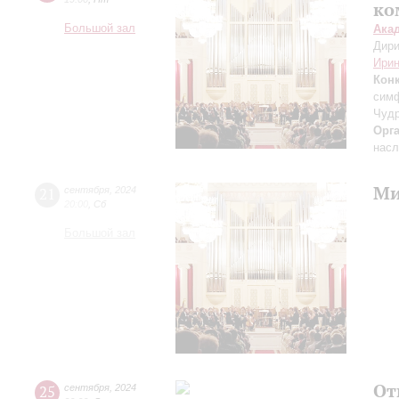
ко
Большой зал
Ака
Дири
Ирин
Кон
симф
Чудр
Орг
насл
Ми
21
сентября
,
2024
20:00
,
Сб
Большой зал
От
25
сентября
,
2024