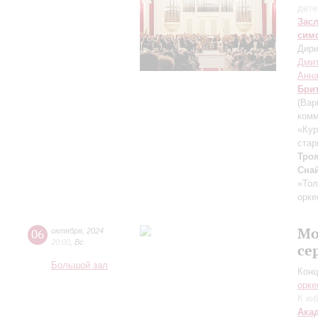
дете
Зас
сим
Дири
Дмит
Анна
Бри
(Вар
комм
«Кур
стар
Тро
Сна
«Тол
орке
Мо
06
октября
,
2024
20:00
,
Вс
се
Большой зал
Конц
орке
К юб
Ака