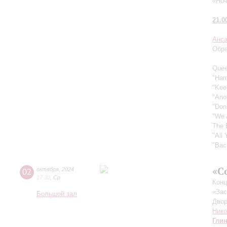
«Ноч
21.0
Анса
Обра
Quee
"Ham
"Kee
"Ano
"Don
"We 
The 
"All
"Bac
«С
02
октября
,
2024
17:30
,
Ср
Конц
«Зас
Большой зал
Двор
Ник
Гли