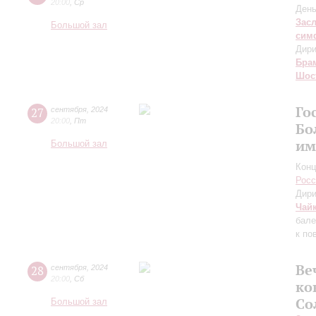
20:00
,
Ср
День
Зас
Большой зал
сим
Дири
Бра
Шос
Го
27
сентября
,
2024
20:00
,
Пт
Бо
им
Большой зал
Конц
Росс
Дири
Чай
бале
к по
Ве
28
сентября
,
2024
20:00
,
Сб
ко
Со
Большой зал