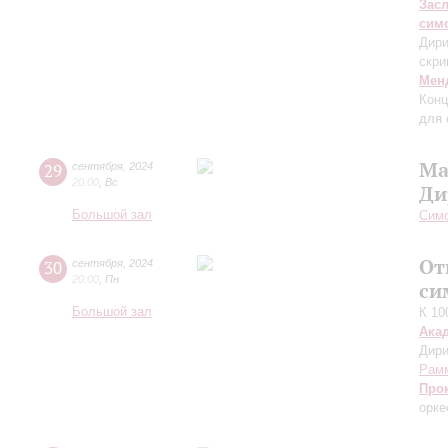
Зас
сим
Дири
скри
Мен
Конц
для 
Ма
29
сентября
,
2024
20:00
,
Вс
Ди
Большой зал
Симф
От
30
сентября
,
2024
20:00
,
Пн
си
Большой зал
К 10
Ака
Дири
Рам
Про
орке