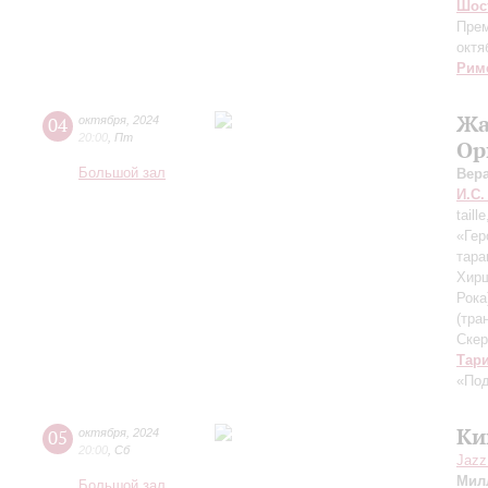
Шос
Прем
октя
Рим
Жа
04
октября
,
2024
20:00
,
Пт
Ор
Большой зал
Вер
И.С.
taill
«Гер
тара
Хир
Рока
(тра
Скер
Тар
«Под
Ки
05
октября
,
2024
20:00
,
Сб
Jazz
Мил
Большой зал