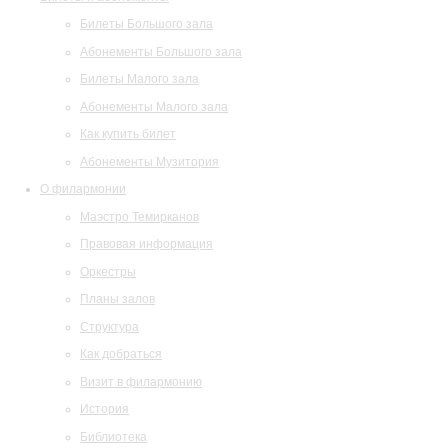
Билеты Большого зала
Абонементы Большого зала
Билеты Малого зала
Абонементы Малого зала
Как купить билет
Абонементы Музитория
О филармонии
Маэстро Темирканов
Правовая информация
Оркестры
Планы залов
Структура
Как добраться
Визит в филармонию
История
Библиотека