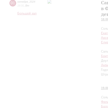
Са
01
октября
,
2024
18:00
,
Вт
в 
де
Большой зал
18.0
Соли
Екат
Арсе
Елиз
Саль
Брит
Доул
Деб
Годо
Штра
19.0
Соли
Фили
Бог