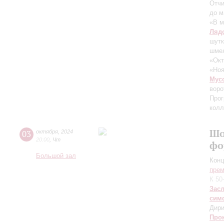
Отчи
до м
«В м
Ляд
шут
шмел
«Окт
«Ноя
Мус
воро
Прог
колл
Шо
03
октября
,
2024
20:00
,
Чт
фо
Большой зал
Конц
прем
К 50
Зас
сим
Дири
Про