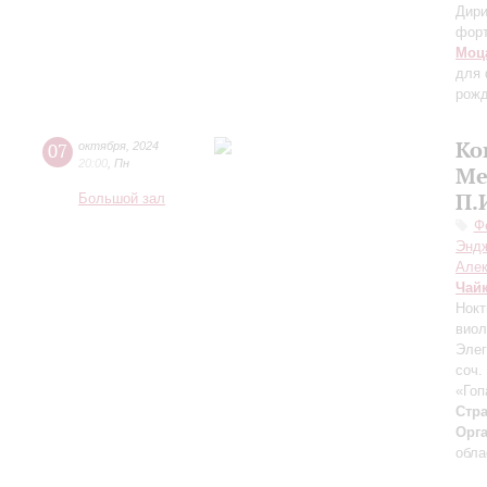
Дири
фор
Моц
для 
рожд
Ко
07
октября
,
2024
20:00
,
Пн
Ме
П.
Большой зал
Ф
Энд
Але
Чай
Нокт
виол
Элег
соч.
«Гоп
Стра
Орг
обла