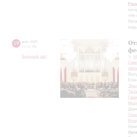
Рах
воск
«Не 
Ната
вод
От
19
мая
,
2025
20:00
,
Пн
фе
Большой зал
V
Симф
обла
Выпу
Елен
Эль
Тигр
Гами
Мед
Дири
Оле
Вла
Арии
Орг