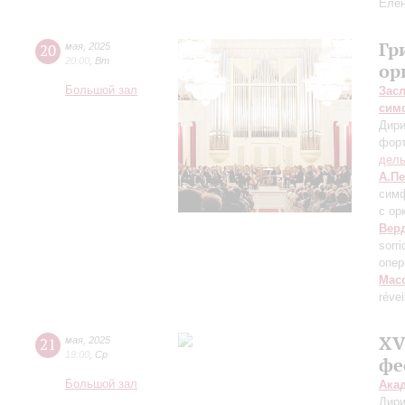
Елен
Гр
20
мая
,
2025
20:00
,
Вт
ор
Большой зал
Зас
сим
Дири
фор
дель
А.П
симф
с ор
Вер
sorri
опер
Мас
révei
XV
21
мая
,
2025
19:00
,
Ср
фе
Большой зал
Ака
Дири