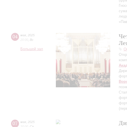
(фра
Гнос
сум
людя
«Пав
Че
04
мая
,
2025
20:00
,
Вс
Ле
Большой зал
О
Откр
комп
Ака
Дири
фор
Вор
поэм
Стал
форт
форт
(пер
Ди
07
мая
,
2025
20:00
,
Ср