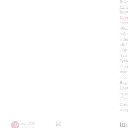
Дири
Над
Дми
Про
сопр
«Лед
войн
о Зе
«Лен
«Ка
брат
Тух
«Тог
лент
«Гро
Дру
Ере
пере
«Пр
Орг
иниц
Шо
10
мая
,
2025