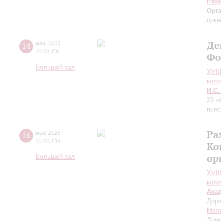
Рах
Орг
орке
Де
14
мая
,
2025
20:00
,
Ср
Фо
Большой зал
XVII
колл
И.С.
23 «
пьес
Ра
16
мая
,
2025
20:00
,
Пт
Ко
ор
Большой зал
XVII
колл
Ака
Дири
Мел
Дом