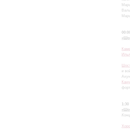
Марш
Валь
Марш
00:0
«Шо
Каме
Иль
Шос
и во
Ахун
Кан
форт
1:30
«Шо
Кон
Хоро