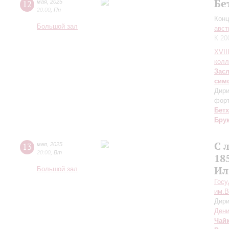
Бе
12
мая
,
2025
20:00
,
Пн
Конц
Большой зал
авст
К 20
XVII
колл
Зас
сим
Дири
фор
Бет
Бру
С 
13
мая
,
2025
20:00
,
Вт
18
Ил
Большой зал
Госу
им.В
Дири
Дени
Чай