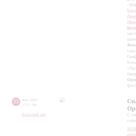
- фо
Бага
Дин
Иван
Бет
част
орке
Жен
сакс
Граф
Колы
«Тру
банд
Орг
фест
Си
22
мая
,
2025
20:00
,
Чт
Ор
Большой зал
С по
собо
XVII
колл