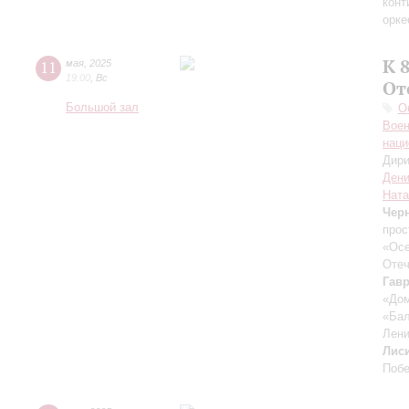
конт
орк
К 
11
мая
,
2025
19:00
,
Вс
От
Большой зал
О
Воен
наци
Дири
Дени
Ната
Чер
прос
«Осе
Отеч
Гав
«Дом
«Бал
Лени
Лис
Поб