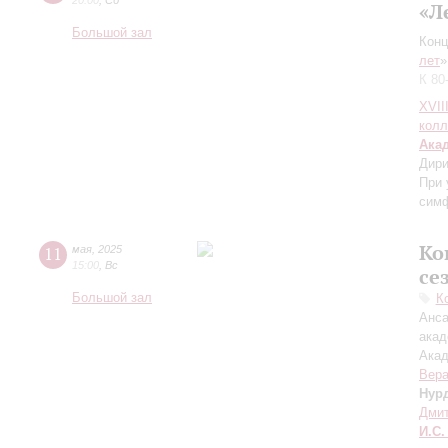
20:00
,
Сб
«Л
Большой зал
Конц
лет
»
К 80
XVII
колл
Ака
Дири
При 
симф
Ко
11
мая
,
2025
15:00
,
Вс
се
Большой зал
К
Анса
акад
Акад
Вера
Нур
Дмит
И.С.