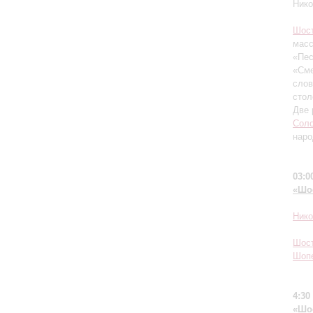
Нико
Шос
масс
«Пес
«Сме
слов
стол
Две 
Соло
наро
03:0
«Шо
Ник
Шос
Шоп
4:30
«Шос