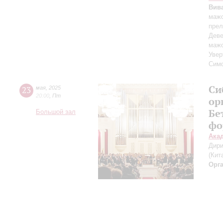
Вив
маж
прел
Деве
маж
Увер
Симф
Си
23
мая
,
2025
20:00
,
Пт
ор
Бе
Большой зал
фо
Ака
Дири
(Кит
Орг