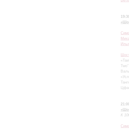
Бетх
19:3
«Шо
Симф
Миха
Илья
Шос
«Таи
Two
Валь
«Усл
Танг
Цфа
21:0
«Шо
К 10
Симф