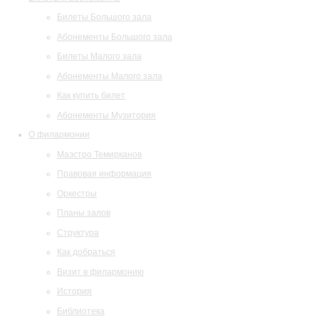
Билеты Большого зала
Абонементы Большого зала
Билеты Малого зала
Абонементы Малого зала
Как купить билет
Абонементы Музитория
О филармонии
Маэстро Темирканов
Правовая информация
Оркестры
Планы залов
Структура
Как добраться
Визит в филармонию
История
Библиотека