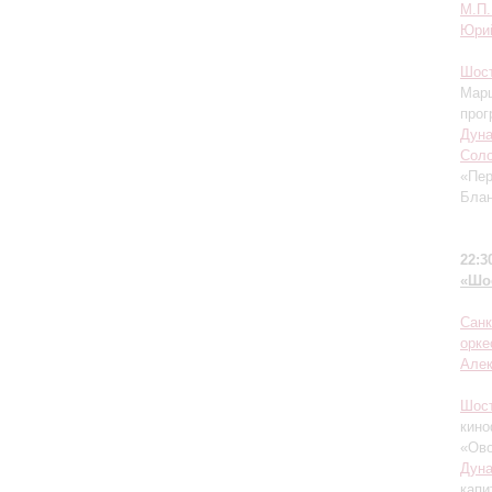
М.П.
Юри
Шос
Марш
прог
Дуна
Соло
«Пер
Блан
22:3
«Шо
Санк
орке
Алек
Шос
кин
«Ово
Дуна
капи