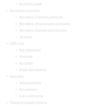
Ресторан и кафе
Фестивали и гастроли
Фестиваль «Площадь Искусств»
Фестиваль «Музыкальная коллекция»
Фестиваль «Барокко в белую ночь»
Гастроли
СМИ о нас
Все публикации
Рецензии
Интервью
Время Шостаковича
Партнеры
Наши партнеры
Фотогалерея
Стать партнером
Просветительские проекты