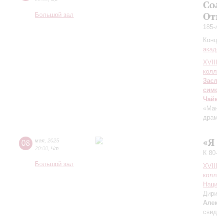
Со
От
Большой зал
185-
Конц
акад
XVII
колл
Зас
сим
Чай
«Ман
драм
«Я
08
мая
,
2025
20:00
,
Чт
К 80
Большой зал
XVII
колл
Наци
Дири
Але
свид