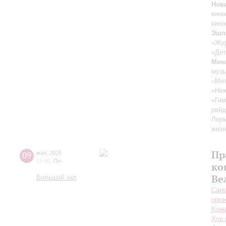
Нов
кин
кин
Эшп
«Жу
«Дет
Мин
музы
«Ме
«Неж
«Гим
рей
Лерм
жизн
Пр
09
мая
,
2025
19:00
,
Пт
ко
Ве
Большой зал
Санк
орке
Конц
Хор 