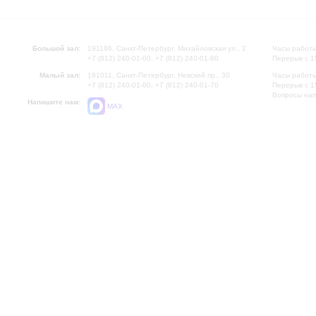
Большой зал:
191186, Санкт-Петербург, Михайловская ул., 2
Часы работы
+7 (812) 240-01-00, +7 (812) 240-01-80
Перерыв с 1
Малый зал:
191011, Санкт-Петербург, Невский пр., 30
Часы работы
+7 (812) 240-01-00, +7 (812) 240-01-70
Перерыв с 1
Вопросы на
Напишите нам:
MAX