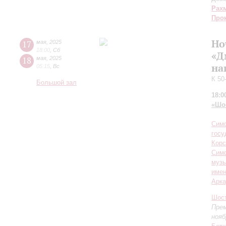
Рах
Про
Но
17
мая
,
2025
18:00
,
Сб
«Д
18
мая
,
2025
на
05:15
,
Вс
К 50
Большой зал
18:0
«Шо
Симф
госу
Корс
Сим
музы
имен
Арка
Шос
Прем
нояб