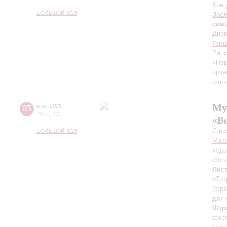
Конц
Большой зал
Зас
сим
Дири
Гер
Рапс
«Пор
орке
форт
Му
03
мая
,
2025
20:00
,
Сб
«В
Большой зал
С ви
Мак
худо
фор
Лис
«Тит
(фра
для 
Штр
форт