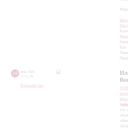
Мари
Шос
Лист
Кушн
Фра
Хак
Бах.
Токк
Прод
Ил
18
мая
,
2025
20:00
,
Вс
Во
Большой зал
XVII
колл
Ильд
Чай
тот,
«Кол
«Мно
«Кла