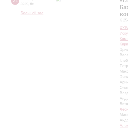
«С
22
20:00
,
Вс
Ба
ко
Большой зал
К 25
XXI
Иску
Каме
Кири
Эри
Вал
Глеб
Петр
Мак
Фил
Ари
Оле
Вла
Анд
Вит
Леон
Мих
Андр
Алек