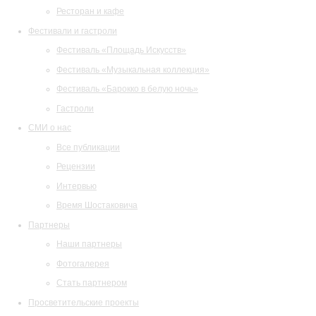
Ресторан и кафе
Фестивали и гастроли
Фестиваль «Площадь Искусств»
Фестиваль «Музыкальная коллекция»
Фестиваль «Барокко в белую ночь»
Гастроли
СМИ о нас
Все публикации
Рецензии
Интервью
Время Шостаковича
Партнеры
Наши партнеры
Фотогалерея
Стать партнером
Просветительские проекты