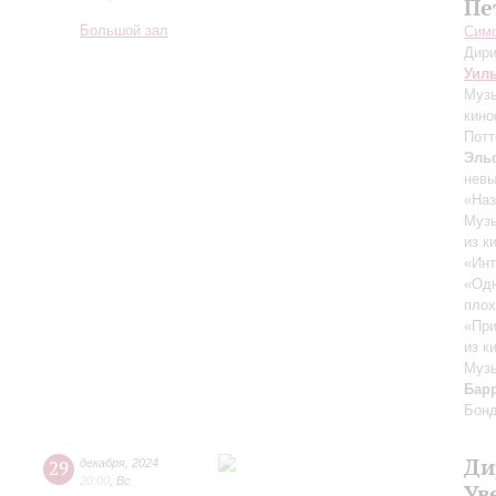
Пе
Большой зал
Симф
Дири
Уил
Музы
кино
Потт
Эль
нев
«Наз
Музы
из к
«Инт
«Одн
плох
«При
из к
Музы
Бар
Бон
Ди
29
декабря
,
2024
20:00
,
Вс
Ув