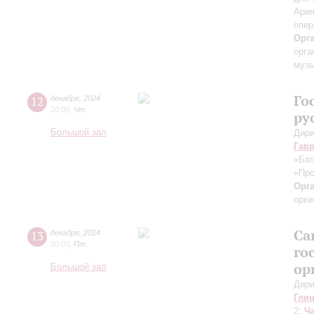
Ария
опер
Орг
орга
музы
Го
12
декабря
,
2024
20:00
,
Чт
ру
Большой зал
Дири
Гав
«Бат
«Про
Орг
орке
Са
13
декабря
,
2024
20:00
,
Пт
го
ор
Большой зал
Дири
Гли
2;
Ч