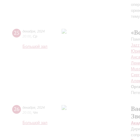
опе
орке
тему
«В
25
декабря
,
2024
20:00
,
Ср
Пам
Jazz
Большой зал
Юри
Анса
Лени
Muss
Серг
Алек
Орг
Пете
Ва
26
декабря
,
2024
20:00
,
Чт
Зв
Большой зал
Ака
Дири
сопр