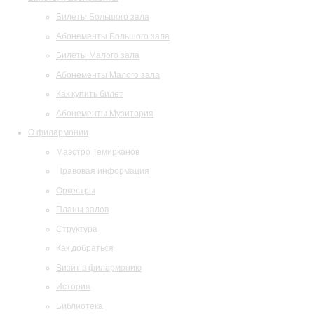
Билеты Большого зала
Абонементы Большого зала
Билеты Малого зала
Абонементы Малого зала
Как купить билет
Абонементы Музитория
О филармонии
Маэстро Темирканов
Правовая информация
Оркестры
Планы залов
Структура
Как добраться
Визит в филармонию
История
Библиотека