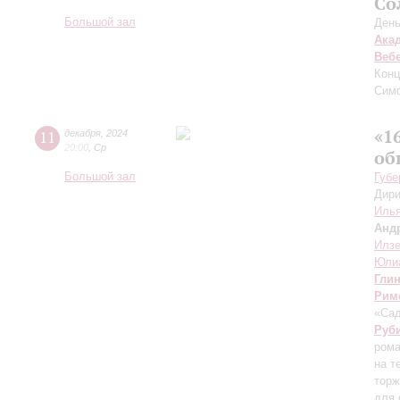
Со
Большой зал
День
Ака
Веб
Конц
Сим
«1
11
декабря
,
2024
20:00
,
Ср
об
Большой зал
Губе
Дири
Илья
Анд
Илзе
Юли
Гли
Рим
«Са
Руб
рома
на т
торж
для 