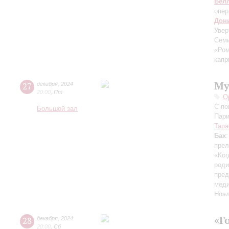
Бел
опер
Дон
Увер
Сем
«Ром
капр
Му
27
декабря
,
2024
20:00
,
Пт
О
С по
Большой зал
Пари
Тара
Бах
прел
«Ког
род
пред
меди
Ноэ
«Г
28
декабря
,
2024
20:00
,
Сб