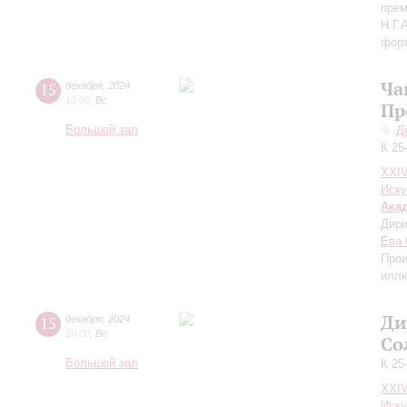
пре
Н.Г.
форт
Ча
15
декабря
,
2024
12:00
,
Вс
Пр
Большой зал
Д
К 25
XXI
Иску
Ака
Дири
Ева 
Прои
иллю
Ди
15
декабря
,
2024
20:00
,
Вс
Со
Большой зал
К 25
XXI
Иску