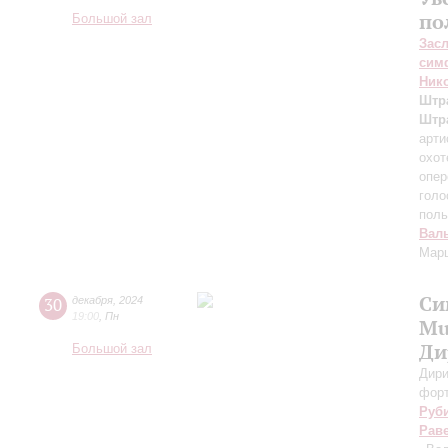
по
Большой зал
Зас
сим
Ник
Штр
Штр
арти
охот
опер
голо
поль
Вал
Мар
Си
30
декабря
,
2024
19:00
,
Пн
Mu
Ди
Большой зал
Дири
фор
Руб
Рав