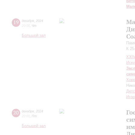
Бет
Мал
Ма
19
декабря
,
2024
20:00
,
Чт
Ди
Со
Большой зал
Памя
К 25
XXI
Иску
Зас
сим
Хоро
Ник
Детс
Игор
Го
20
декабря
,
2024
20:00
,
Пт
си
им
Большой зал
Ди