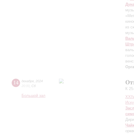
Дун
музы
«Ме
кино
из с
музы
Вал
Штра
валь
голо
венс
Орг
От
14
декабря
,
2024
20:00
,
Сб
К 25
Большой зал
XXI
Иску
Зас
сим
Дири
Чай
орке