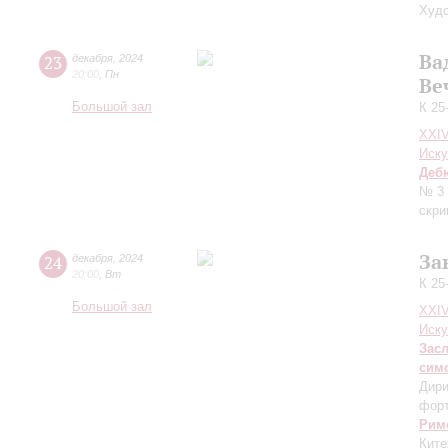
Худо
Ва
23
декабря
,
2024
20:00
,
Пн
Ве
Большой зал
К 25
XXI
Иску
Деб
№ 3 
скри
За
24
декабря
,
2024
20:00
,
Вт
К 25
Большой зал
XXI
Иску
Зас
сим
Дири
фор
Рим
Ките