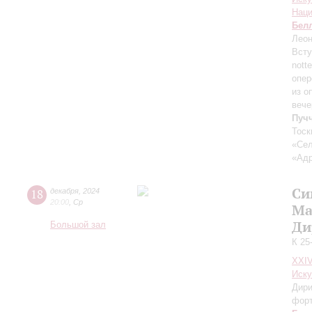
Наци
Бел
Леон
Всту
nott
опер
из о
вече
Пуч
Тоск
«Сел
«Адр
Си
18
декабря
,
2024
20:00
,
Ср
Ма
Ди
Большой зал
К 25
XXI
Иску
Дири
фор