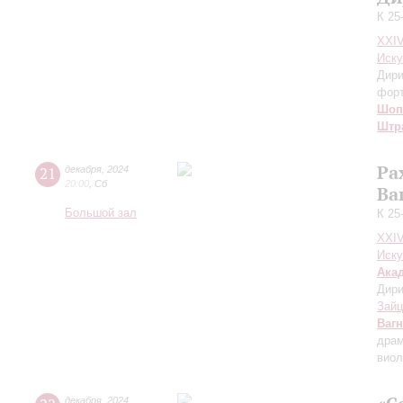
К 25
XXI
Иску
Дири
фор
Шоп
Штр
Ра
21
декабря
,
2024
20:00
,
Сб
Ва
Большой зал
К 25
XXI
Иску
Ака
Дири
Зайц
Ваг
драм
виол
декабря
,
2024