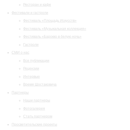
Ресторан и кафе
Фестивали и гастроли
Фестиваль «Площадь Искусств»
Фестиваль «Музыкальная коллекция»
Фестиваль «Барокко в белую ночь»
Гастроли
СМИ о нас
Все публикации
Рецензии
Интервью
Время Шостаковича
Партнеры
Наши партнеры
Фотогалерея
Стать партнером
Просветительские проекты