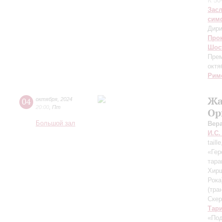
К 50
Зас
сим
Дири
Про
Шос
Прем
октя
Рим
Жа
04
октября
,
2024
20:00
,
Пт
Ор
Большой зал
Вер
И.С.
taill
«Гер
тара
Хир
Рока
(тра
Скер
Тар
«Под