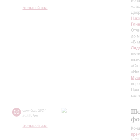
Конц
«Зас
Большой зал
Двор
Ник
Гли
Отчи
до м
«В м
Ляд
шут
шмел
«Окт
«Ноя
Мус
воро
Прог
колл
Шо
03
октября
,
2024
20:00
,
Чт
фо
Большой зал
Конц
прем