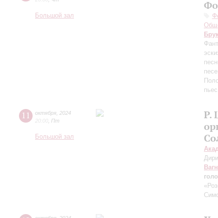
Фо
Большой зал
Ф
Обще
Бру
Фант
эски
песн
песе
Поло
пьес
Р.
11
октября
,
2024
20:00
,
Пт
ор
Со
Большой зал
Ака
Дири
Ваг
голо
«Роз
Сим