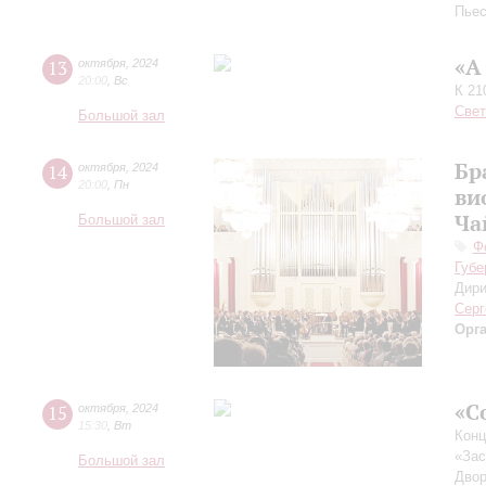
Пьес
«А
13
октября
,
2024
20:00
,
Вс
К 21
Свет
Большой зал
Бр
14
октября
,
2024
20:00
,
Пн
ви
Ча
Большой зал
Ф
Губе
Дири
Серг
Орг
«С
15
октября
,
2024
15:30
,
Вт
Конц
«Зас
Большой зал
Двор