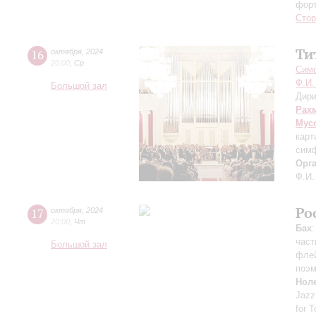
фор
Сто
Ти
16
октября
,
2024
20:00
,
Ср
Симф
Ф.И.
Большой зал
Дири
Рах
Мус
карт
симф
Орг
Ф.И.
Ро
17
октября
,
2024
20:00
,
Чт
Бах
част
Большой зал
фле
поэ
Нол
Jazz
for 