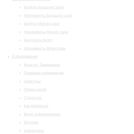
Билеты Большого зала
Абонементы Большого зала
Билеты Малого зала
Абонементы Малого зала
Как купить билет
Абонементы Музитория
О филармонии
Маэстро Темирканов
Правовая информация
Оркестры
Планы залов
Структура
Как добраться
Визит в филармонию
История
Библиотека