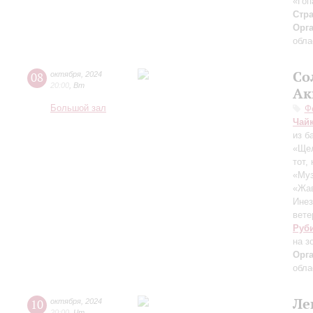
«Гоп
Стра
Орг
обла
Со
08
октября
,
2024
20:00
,
Вт
Ак
Большой зал
Ф
Чай
из б
«Щел
тот,
«Муз
«Жав
Инез
вете
Руб
на з
Орг
обла
Ле
10
октября
,
2024
20:00
,
Чт