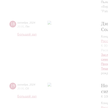
Пья
«Вир
"Pat
Ди
18
октября
,
2024
20:00
,
Пт
Со
Большой зал
Конц
Росс
К 90
Респ
Зас
сим
Про
Тищ
рожд
Но
19
октября
,
2024
20:00
,
Сб
си
Большой зал
К 10
Конц
Росс