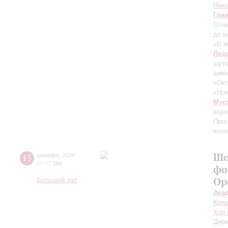
Ник
Гли
Отчи
до м
«В м
Ляд
шут
шмел
«Окт
«Ноя
Мус
воро
Прог
колл
Шо
15
октября
,
2024
20:00
,
Вт
фо
Ор
Большой зал
Ака
Конц
Хор 
Дири