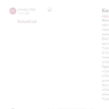
Ки
05
октября
,
2024
20:00
,
Сб
Jazz
Мил
Большой зал
свет
сери
кин
Blue
одно
"Lov
to C
тема
(«Лу
Гер
«Су
(«По
долж
босс
«Сме
кин
"Car