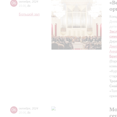
«В
06
октября
,
2024
15:00
,
Вс
ор
Большой зал
Конц
Днев
дете
Зас
сим
Дири
Дмит
Анна
Бри
(Вар
комм
«Кур
стар
Тро
Сна
«Тол
орке
Мо
06
октября
,
2024
20:00
,
Вс
се