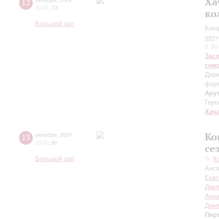
Ха
12
октября
,
2024
20:00
,
Сб
ко
Большой зал
Конц
лет
»
К 80
Зас
сим
Дири
фор
Ару
Геро
Хач
Ко
13
октября
,
2024
15:00
,
Вс
се
Большой зал
К
Анса
Екат
Дмит
Анна
Дмит
Пяр