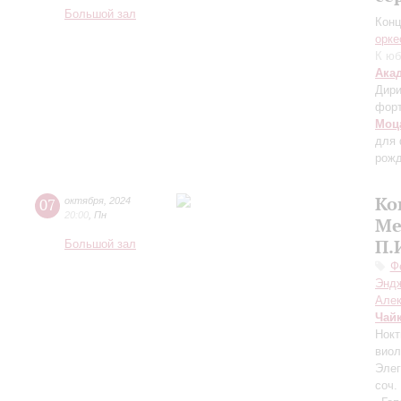
Большой зал
Конц
орке
К юб
Ака
Дири
фор
Моц
для 
рожд
Ко
07
октября
,
2024
20:00
,
Пн
Ме
П.
Большой зал
Ф
Энд
Але
Чай
Нокт
виол
Элег
соч.