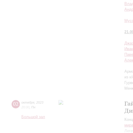
Влад
Андр
Мусо
21.0
Джаз
Иван
Пав
Але
Армс
из к
Гурв
Менк
Га
02
октября
,
2023
20:00
,
Пн
Ди
Большой зал
Конц
мир
Леге