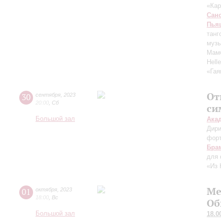
«Ка
Сан
Пья
танг
музы
Мам
Hell
«Гая
От
30
сентября
,
2023
20:00
,
Сб
си
Большой зал
Ака
Дири
фор
Бра
для 
«Из 
Ме
01
октября
,
2023
18:00
,
Вс
Об
Большой зал
18.0