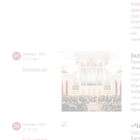
Каме
акад
Хор 
Дири
сопр
бас;
бари
Ja
03
октября
,
2023
20:00
,
Вт
При
Элл
Большой зал
Love
Fine
Стр
А.П
«А я
цвет
Орг
«Ч
04
октября
,
2023
20:00
,
Ср
Серг
Евг
Большой зал