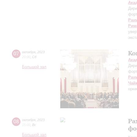
Ака
Дири
фор
Рах
Рим
увер
экст
Ко
07
октября
,
2023
20:00
,
Сб
Ака
Дири
Большой зал
фор
Рах
Чай
орке
Ра
08
октября
,
2023
15:00
,
Вс
фо
Большой зал