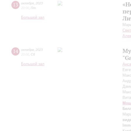
«Н
13
октября
,
2023
20:00
,
Пт
пе
Ли
Большой зал
Мари
Свет
Але
Му
14
октября
,
2023
20:00
,
Сб
"G
Большой зал
Анса
Евге
Мак
Анд
Дам
Мак
Вит
Моц
Бел
Марш
вид
Immo
Ком