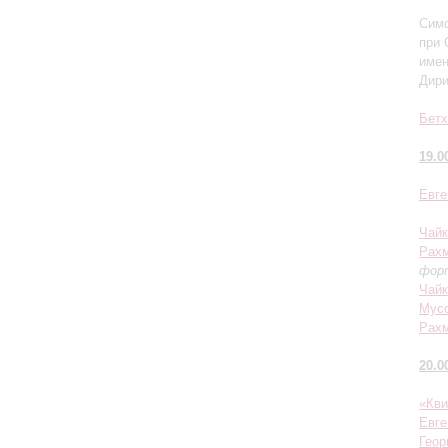
Симф
при 
имен
Дир
Бетх
19.0
Евге
Чайк
Рах
фор
Чайк
Мусо
Рах
20.0
«Кви
Евге
Геор