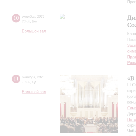
Прог
Ди
10
октября
,
2023
20:00
,
Вт
Со
Большой зал
Конц
Памя
Зас
сим
Про
Рах
«В
11
октября
,
2023
19:00
,
Ср
III 
скри
Большой зал
(орг
конц
Симф
Дири
Петр
скри
Чай