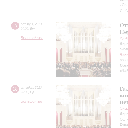
«Сиб
И. И
От
17
октября
,
2023
20:00
,
Вт
Пе
Большой зал
Губе
Дири
виол
Чай
роко
Орг
«Чай
Га
18
октября
,
2023
20:00
,
Ср
ко
ис
Большой зал
Симф
Дири
Соли
Орг