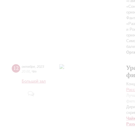
«Гам
«Сон
орке
Фант
«Раз
и Ро
орке
Симф
бале
Орг
Ур
12
октября
,
2023
20:00
,
Чт
фи
Большой зал
Конц
Росс
Лучш
фил
Дири
скри
Чай
Рах