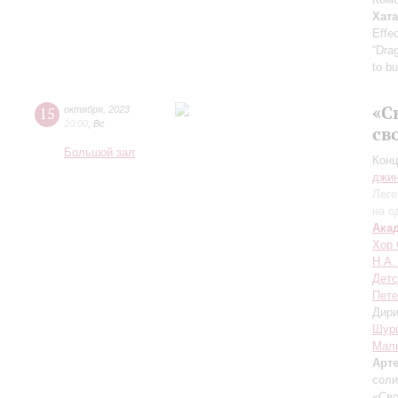
Хата
Effe
“Dra
to b
«С
15
октября
,
2023
20:00
,
Вс
св
Большой зал
Конц
джи
Леге
на о
Ака
Хор 
Н.А.
Детс
Пете
Дири
Шур
Мал
Арт
соли
«Сво