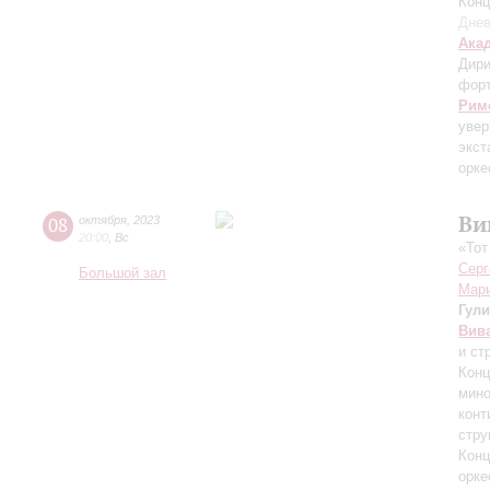
Конц
Днев
Ака
Дири
фор
Рим
увер
экст
орке
Ви
08
октября
,
2023
20:00
,
Вс
«Тот
Серг
Большой зал
Мари
Гул
Вив
и ст
Конц
мино
конт
стру
Конц
орке