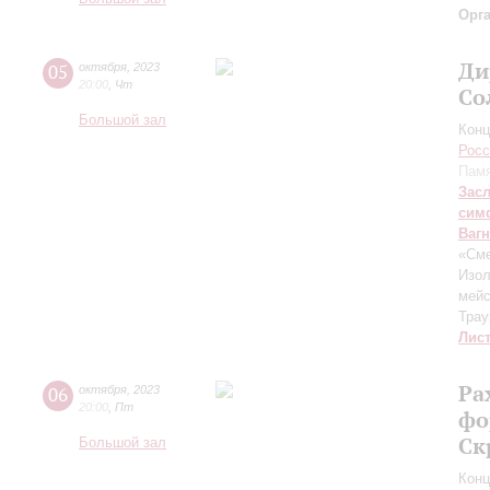
Орг
Ди
05
октября
,
2023
20:00
,
Чт
Со
Большой зал
Конц
Росс
Памя
Зас
сим
Ваг
«Сме
Изол
мейс
Трау
Лис
Ра
06
октября
,
2023
20:00
,
Пт
фо
Ск
Большой зал
Конц