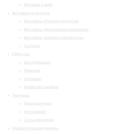
Ресторан и кафе
Фестивали и гастроли
Фестиваль «Площадь Искусств»
Фестиваль «Музыкальная коллекция»
Фестиваль «Барокко в белую ночь»
Гастроли
СМИ о нас
Все публикации
Рецензии
Интервью
Время Шостаковича
Партнеры
Наши партнеры
Фотогалерея
Стать партнером
Просветительские проекты