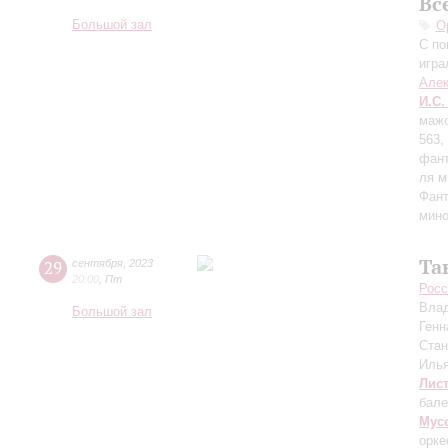
Вс
Большой зал
О
С по
игра
Алек
И.С.
мажо
563,
фант
ля м
Фант
мино
Та
29
сентября
,
2023
20:00
,
Пт
Росс
Вла
Большой зал
Генн
Ста
Иль
Лис
бале
Мус
орке