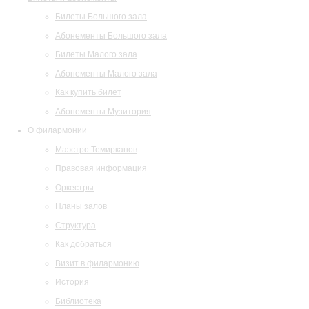
Билеты Большого зала
Абонементы Большого зала
Билеты Малого зала
Абонементы Малого зала
Как купить билет
Абонементы Музитория
О филармонии
Маэстро Темирканов
Правовая информация
Оркестры
Планы залов
Структура
Как добраться
Визит в филармонию
История
Библиотека