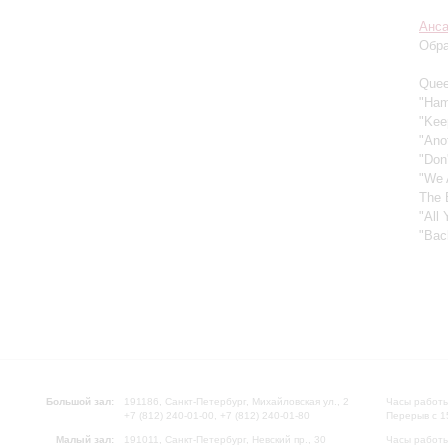
Анса
Обра
Quee
"Ham
"Kee
"Ano
"Don
"We 
The 
"All
"Bac
Большой зал:
191186, Санкт-Петербург, Михайловская ул., 2
Часы работы
+7 (812) 240-01-00, +7 (812) 240-01-80
Перерыв с 1
Малый зал:
191011, Санкт-Петербург, Невский пр., 30
Часы работы