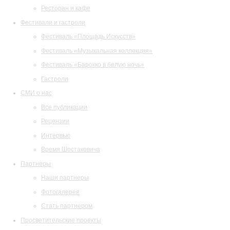
Ресторан и кафе
Фестивали и гастроли
Фестиваль «Площадь Искусств»
Фестиваль «Музыкальная коллекция»
Фестиваль «Барокко в белую ночь»
Гастроли
СМИ о нас
Все публикации
Рецензии
Интервью
Время Шостаковича
Партнеры
Наши партнеры
Фотогалерея
Стать партнером
Просветительские проекты