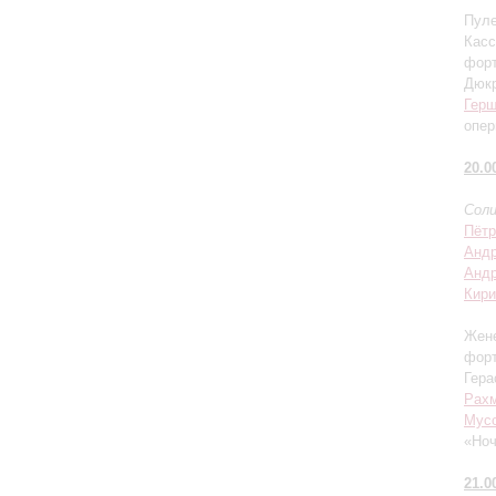
Пуле
Касс
фор
Дюкр
Гер
опер
20.0
Соли
Пётр
Андр
Андр
Кири
Жене
фор
Гера
Рах
Мусо
«Ноч
21.0