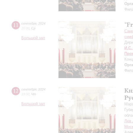
Орг
Фила
"F
11
сентября
,
2024
20:00
,
Ср
Санк
симф
Большой зал
Дири
И.С.
Про
Конц
Орг
Фила
Кн
12
сентября
,
2024
19:00
,
Чт
Ру
Большой зал
Мара
Губе
обла
Лев 
Моск
Алек