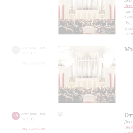
Дири
Ирин
Кон
симф
Чудр
Орг
насл
Ми
21
сентября
,
2024
20:00
,
Сб
Большой зал
От
25
сентября
,
2024
20:00
,
Ср
День
Зас
Большой зал
сим