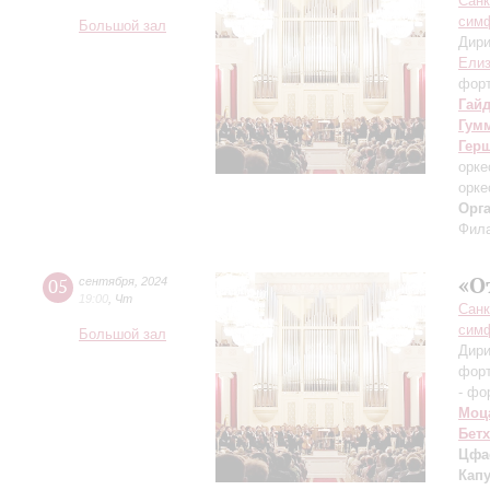
Санк
симф
Большой зал
Дири
Елиз
фор
Гай
Гум
Гер
орке
орке
Орг
Фила
«О
05
сентября
,
2024
19:00
,
Чт
Санк
симф
Большой зал
Дири
фор
- фо
Моц
Бет
Цфа
Кап