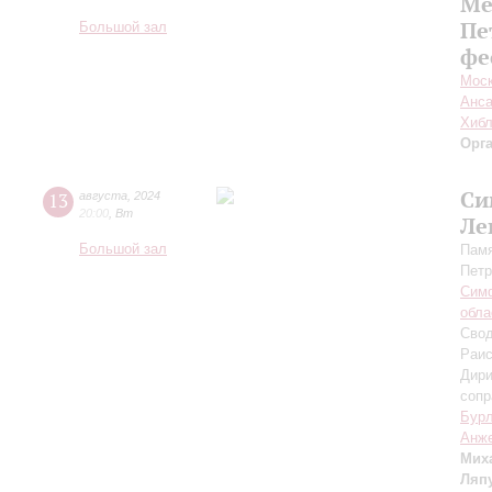
Ме
Пе
Большой зал
фе
Моск
Анса
Хибл
Орг
Си
13
августа
,
2024
20:00
,
Вт
Ле
Большой зал
Памя
Петр
Симф
обла
Свод
Раис
Дири
сопр
Бур
Анже
Мих
Ляп