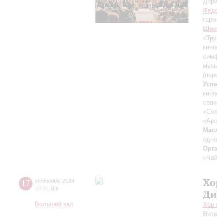
Дири
Федо
гарм
Шос
«Тру
кино
симф
музы
(пер
Усп
кин
сеан
«Сол
«Аро
Мас
одн
Орг
«Чай
Хо
17
сентября
,
2024
20:00
,
Вт
Ди
Большой зал
Хор 
Вит