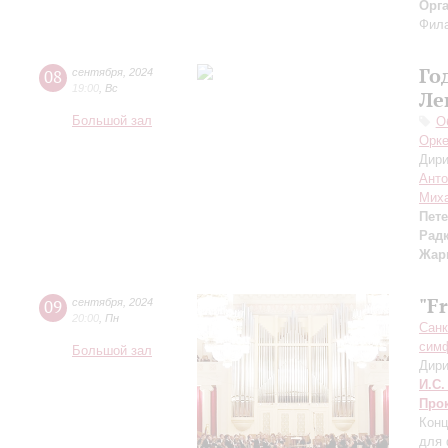
Орг
Фила
Го
08
сентября
,
2024
19:00
,
Вс
Ле
Большой зал
О
Орке
Дири
Анто
Миха
Пет
Рад
Жар
"F
09
сентября
,
2024
20:00
,
Пн
Санк
симф
Большой зал
Дири
И.С.
Про
Конц
для 