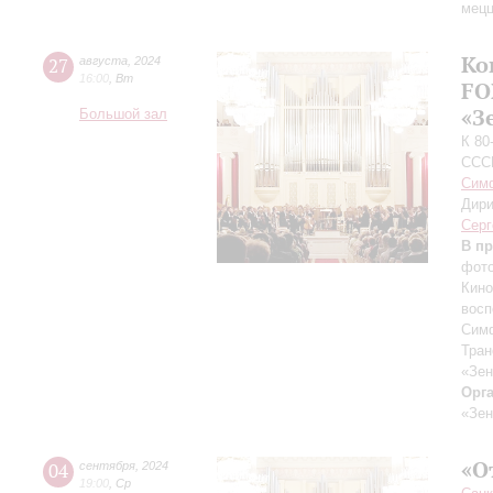
мецц
Ко
27
августа
,
2024
16:00
,
Вт
FO
«З
Большой зал
К 80
ССС
Симф
Дири
Серг
В п
фото
Кино
восп
Симф
Тран
«Зен
Орг
«Зен
«О
04
сентября
,
2024
19:00
,
Ср