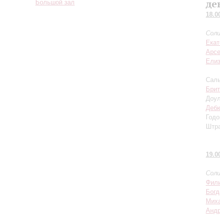
де
Большой зал
18.0
Соли
Екат
Арсе
Елиз
Саль
Брит
Доул
Деб
Годо
Штра
19.0
Соли
Фили
Бог
Миха
Андр