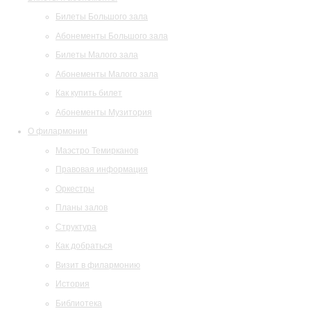
Билеты Большого зала
Абонементы Большого зала
Билеты Малого зала
Абонементы Малого зала
Как купить билет
Абонементы Музитория
О филармонии
Маэстро Темирканов
Правовая информация
Оркестры
Планы залов
Структура
Как добраться
Визит в филармонию
История
Библиотека