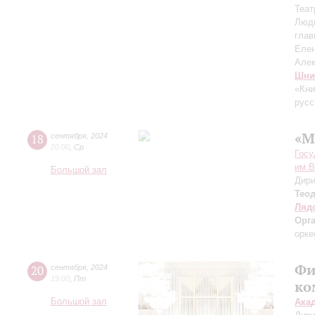
Теат
Люд
глав
Еле
Але
Шни
«Кни
русс
«М
18
сентября
,
2024
20:00
,
Ср
Госу
им.В
Большой зал
Дири
Тео
Ляд
Орг
орке
Фи
20
сентября
,
2024
19:00
,
Пт
ко
Большой зал
Ака