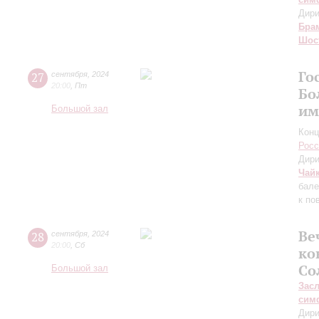
Дири
Бра
Шос
Го
27
сентября
,
2024
20:00
,
Пт
Бо
им
Большой зал
Конц
Росс
Дири
Чай
бале
к по
Ве
28
сентября
,
2024
20:00
,
Сб
ко
Со
Большой зал
Зас
сим
Дири