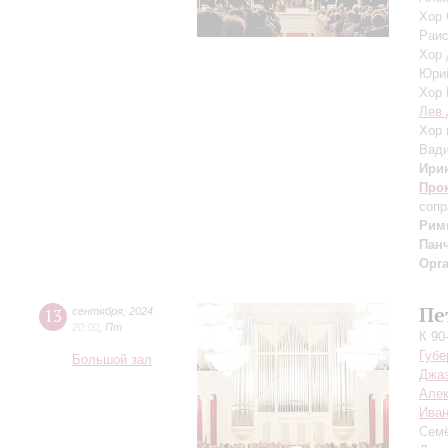
Хор 
Раис
Хор 
Юри
Хор 
Лев 
Хор 
Вад
Ири
Про
сопр
Рим
Пан
Орг
Пе
13
сентября
,
2024
20:00
,
Пт
К 90
Губе
Большой зал
Джаз
Але
Иван
Сем