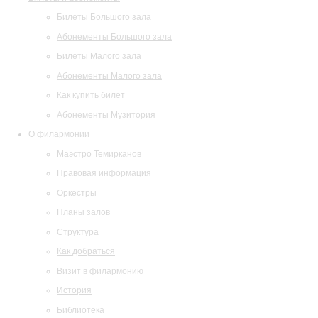
Билеты Большого зала
Абонементы Большого зала
Билеты Малого зала
Абонементы Малого зала
Как купить билет
Абонементы Музитория
О филармонии
Маэстро Темирканов
Правовая информация
Оркестры
Планы залов
Структура
Как добраться
Визит в филармонию
История
Библиотека