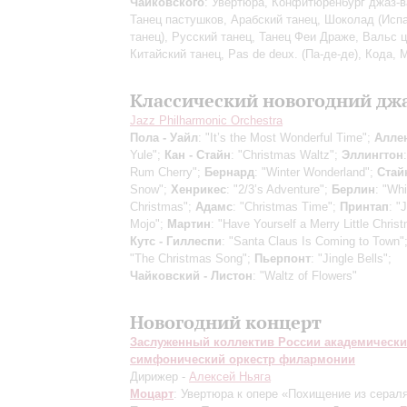
Чайковского
: Увертюра, Конфитюренбург джаз-в
Танец пастушков, Арабский танец, Шоколад (Исп
танец), Русский танец, Танец Феи Драже, Вальс ц
Китайский танец, Pas de deux. (Па-де-де), Кода,
Классический новогодний дж
Jazz Philharmonic Orchestra
Пола - Уайл
: "It’s the Most Wonderful Time";
Алле
Yule";
Кан - Стайн
: "Christmas Waltz";
Эллингтон
Rum Cherry";
Бернард
: "Winter Wonderland";
Стай
Snow";
Хенрикес
: "2/3’s Adventure";
Берлин
: "Whi
Christmas";
Адамс
: "Christmas Time";
Принтап
: "
Mojo";
Мартин
: "Have Yourself a Merry Little Chris
Кутс - Гиллеспи
: "Santa Claus Is Coming to Town"
"The Christmas Song";
Пьерпонт
: "Jingle Bells";
Чайковский - Листон
: "Waltz of Flowers"
Новогодний концерт
Заслуженный коллектив России академическ
симфонический оркестр филармонии
Дирижер -
Алексей Ньяга
Моцарт
: Увертюра к опере «Похищение из сераля