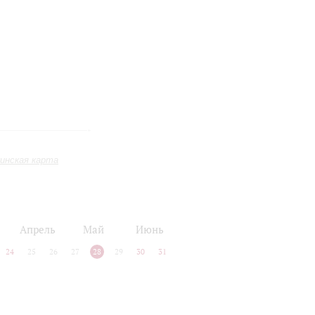
инская карта
Апрель
Май
Июнь
24
25
26
27
28
29
30
31