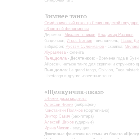
Симфония № 5
Зимнее танго
Симфонический оркестр Ленинградской государс
областной филармонии
Дирижер -
Михаил Голиков
;
Владимир Розанов
-
бандонеон;
Игорь Ботвин
- виолончель;
Павел Др
вибрафон;
Рустэм Сулейманов
- скрипка;
Милан
Журавлева
- флейта
Пьяццолла
- Десятников
: «Времена года в Буэн
Айресе», четыре танго для скрипки и струнного о
Пьяццолла
: Le grand tango, Oblivion, Fuga misteri
Libertango и другие известные танго
«Щелкунчик-джаз»
«Чижик-джаз-квартет»
Алексей Чижик
(вибрафон)
Константин Поляков
(фортепиано)
Виктор Савич
(бас-гитара)
Алексей Шихов
(ударные)
Ирина Чижик
- ведущая
Джазовые фантазии на темы из балета «Щелк