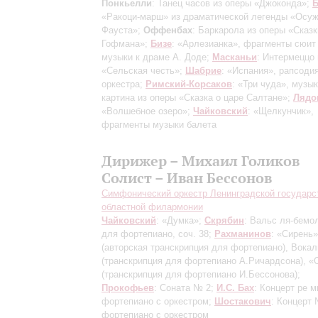
Понкьелли
: Танец часов из оперы «Джоконда»;
Б
«Ракоци-марш» из драматической легенды «Осу
Фауста»;
Оффенбах
: Баркарола из оперы «Сказк
Гофмана»;
Бизе
: «Арлезианка», фрагменты сюит
музыки к драме А. Доде;
Масканьи
: Интермеццо
«Сельская честь»;
Шабрие
: «Испания», рапсоди
оркестра;
Римский-Корсаков
: «Три чуда», музы
картина из оперы «Сказка о царе Салтане»;
Лядо
«Волшебное озеро»;
Чайковский
: «Щелкунчик»,
фрагменты музыки балета
Дирижер – Михаил Голиков
Солист – Иван Бессонов
Симфонический оркестр Ленинградской государс
областной филармонии
Чайковский
: «Думка»;
Скрябин
: Вальс ля-бемо
для фортепиано, соч. 38;
Рахманинов
: «Сирень»
(авторская транскрипция для фортепиано)
, Вокал
(транскрипция для фортепиано А.Ричардсона)
, «
(транскрипция для фортепиано И.Бессонова)
;
Прокофьев
: Соната № 2;
И.С. Бах
: Концерт ре 
фортепиано с оркестром;
Шостакович
: Концерт
фортепиано с оркестром