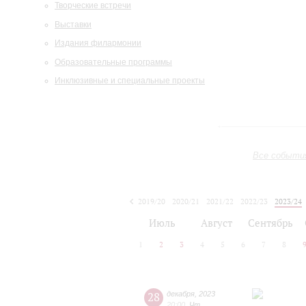
Творческие встречи
Выставки
Издания филармонии
Образовательные программы
Инклюзивные и специальные проекты
Все событи
2019/20
2020/21
2021/22
2022/23
2023/24
2024/25
2025/26
2026/27
Июль
Август
Сентябрь
1
2
3
4
5
6
7
8
28
декабря
,
2023
20:00
,
Чт