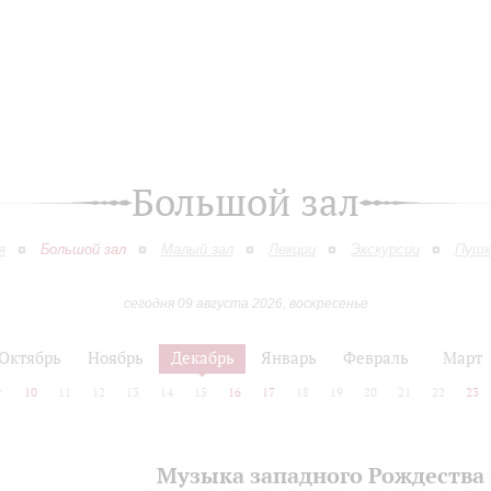
Большой зал
я
Большой зал
Малый зал
Лекции
Экскурсии
Пушк
сегодня 09 августа 2026, воскресенье
Октябрь
Ноябрь
Декабрь
Январь
Февраль
Март
9
10
11
12
13
14
15
16
17
18
19
20
21
22
23
Музыка западного Рождества