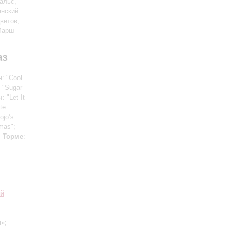
альс,
анский
ветов,
 Марш
аз
н
: "Cool
: "Sugar
н
: "Let It
te
Jojo’s
tmas";
;
Торме
:
ий
»;