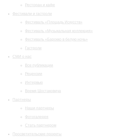
Ресторан и кафе
Фестивали и гастроли
Фестиваль «Площадь Искусств»
Фестиваль «Музыкальная коллекция»
Фестиваль «Барокко в белую ночь»
Гастроли
СМИ о нас
Все публикации
Рецензии
Интервью
Время Шостаковича
Партнеры
Наши партнеры
Фотогалерея
Стать партнером
Просветительские проекты