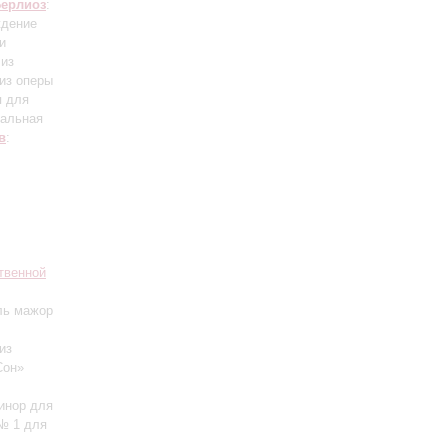
ерлиоз
:
ждение
и
 из
 из оперы
я для
кальная
в
:
твенной
ль мажор
из
Сон»
минор для
 № 1 для