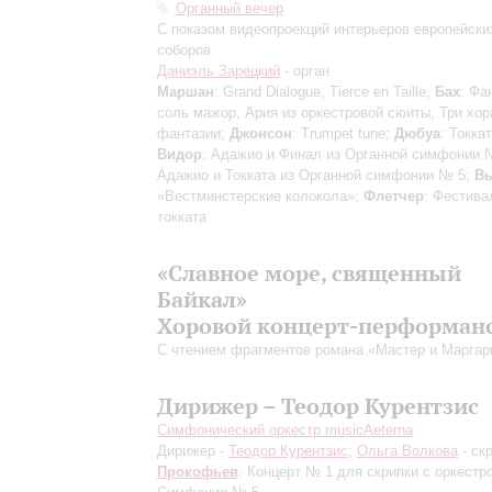
Органный вечер
С показом видеопроекций интерьеров европейски
соборов
Даниэль Зарецкий
- орган
Маршан
: Grand Dialogue, Tierce en Taille;
Бах
: Фа
соль мажор, Ария из оркестровой сюиты, Три хо
фантазии;
Джонсон
: Trumpet tune;
Дюбуа
: Токкат
Видор
: Адажио и Финал из Органной симфонии 
Адажио и Токката из Органной симфонии № 5;
Вь
«Вестминстерские колокола»;
Флетчер
: Фестива
токката
«Славное море, священный
Байкал»
Хоровой концерт-перформан
С чтением фрагментов романа «Мастер и Маргар
Дирижер – Теодор Курентзис
Симфонический оркестр musicAeterna
Дирижер -
Теодор Курентзис
;
Ольга Волкова
- ск
Прокофьев
: Концерт № 1 для скрипки с оркестр