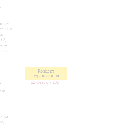
х
нтазия
ральные
а;
№ 2,
ерн
:
льная
Концерт
перенесен на
22 февраля 2024
с
ита»
рипка
ом,