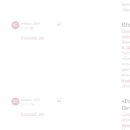
фраг
«Щел
Шт
07
января
,
2024
19:00
,
Вс
Санк
орке
Большой зал
Дири
И. Ш
Перс
«Ска
поль
цвет
юга»
(сын
«Бол
«Г
08
января
,
2024
19:00
,
Пн
Пе
Большой зал
Симф
Дири
Уил