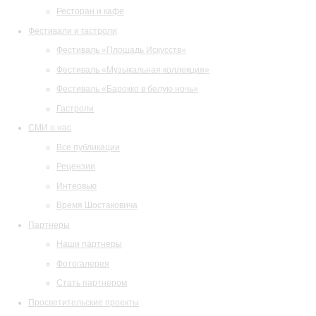
Ресторан и кафе
Фестивали и гастроли
Фестиваль «Площадь Искусств»
Фестиваль «Музыкальная коллекция»
Фестиваль «Барокко в белую ночь»
Гастроли
СМИ о нас
Все публикации
Рецензии
Интервью
Время Шостаковича
Партнеры
Наши партнеры
Фотогалерея
Стать партнером
Просветительские проекты