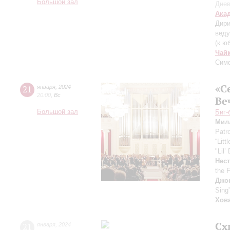
Большой зал
Днев
Ака
Дири
вед
(к ю
Чай
Сим
«С
21
января
,
2024
20:00
,
Вс
Ве
Большой зал
Биг-
Мил
Patr
“Litt
"Lil’
Нес
the 
Джо
Sing
Хов
Сх
21
января
,
2024