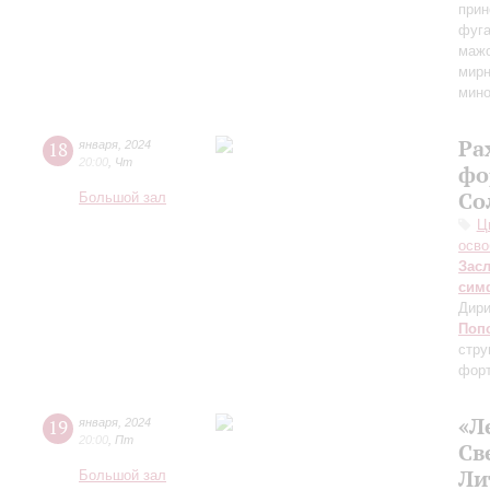
прин
фуга
мажо
мирн
мин
Ра
18
января
,
2024
20:00
,
Чт
фо
Со
Большой зал
Ц
осво
Зас
сим
Дири
Поп
стру
форт
«Л
19
января
,
2024
20:00
,
Пт
Св
Ли
Большой зал