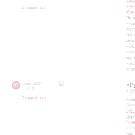
Зас
сим
Большой зал
Моц
Пон
«Рак
Фау
Гоф
музы
«Сел
орке
карт
«Вол
фраг
«Р
07
января
,
2024
15:00
,
Вс
К 22
Большой зал
Конц
Днев
Губе
Дири
Гли
опер
Вост