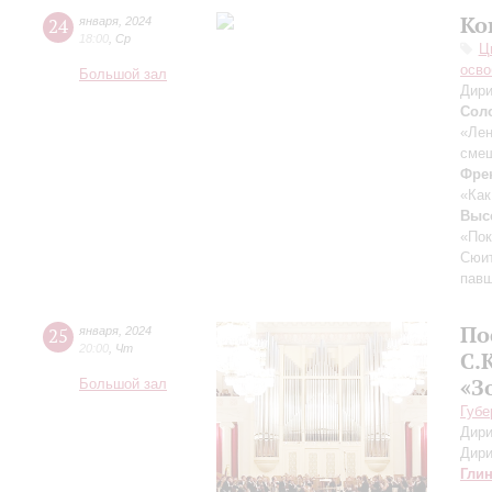
Ко
24
января
,
2024
18:00
,
Ср
Ц
осво
Большой зал
Дири
Сол
«Лен
смеш
Фре
«Как
Выс
«Пок
Сюит
пав
По
25
января
,
2024
20:00
,
Чт
С.
«З
Большой зал
Губе
Дири
Дири
Гли