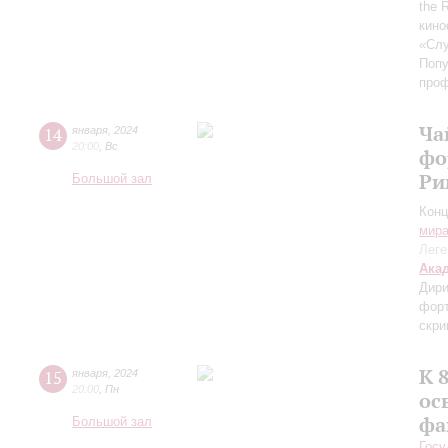
the 
кино
«Слу
Попу
про
Ча
14
января
,
2024
20:00
,
Вс
фо
Ри
Большой зал
Конц
мир
Леге
Ака
Дири
фор
скри
К 
15
января
,
2024
20:00
,
Пн
ос
фа
Большой зал
Госу