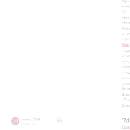
Музы
кино
Потт
нев
«Наз
Музы
из к
«Инт
Мор
«Одн
из к
кино
фра
«Пир
кино
сери
Нор
Цим
«Гла
Орг
"M
10
января
,
2024
20:00
,
Ср
Симф