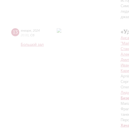
исто
Симф
лед
джаз
«У
13
января
,
2024
20:00
,
Сб
Анса
"Mar
Большой зал
Стан
Алек
Дмит
Иван
Кар
Арт
Серг
Оле
Лиди
Биз
Mari
Фраг
тане
Пер
Хач