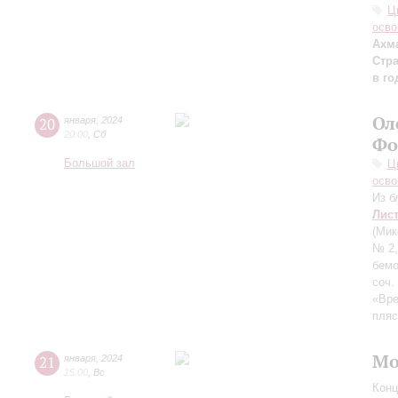
Ц
осво
Ахм
Стр
в г
Ол
20
января
,
2024
20:00
,
Сб
Фо
Большой зал
Ц
осво
Из б
Лис
(Мик
№ 2,
бемо
соч.
«Вре
пляс
Мо
21
января
,
2024
15:00
,
Вс
Конц