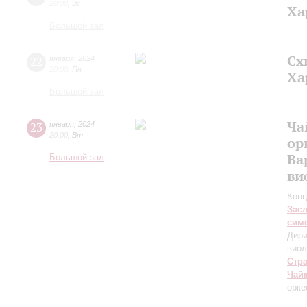
20:00
,
Вс
Ха
Большой зал
Сх
22
января
,
2024
20:00
,
Пн
Ха
Большой зал
Ча
23
января
,
2024
20:00
,
Вт
ор
Ва
Большой зал
ви
Конц
Зас
сим
Дири
виол
Стр
Чай
орке