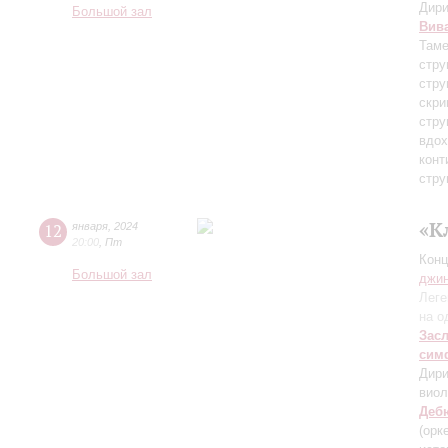
Дири
Большой зал
Вив
Таме
стру
стру
скри
стру
вдох
конт
стру
«К
12
января
,
2024
20:00
,
Пт
Конц
Большой зал
джи
Леге
на о
Зас
сим
Дири
вио
Деб
(орк