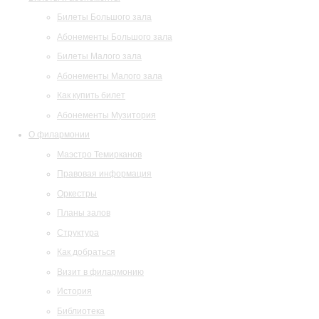
Билеты Большого зала
Абонементы Большого зала
Билеты Малого зала
Абонементы Малого зала
Как купить билет
Абонементы Музитория
О филармонии
Маэстро Темирканов
Правовая информация
Оркестры
Планы залов
Структура
Как добраться
Визит в филармонию
История
Библиотека