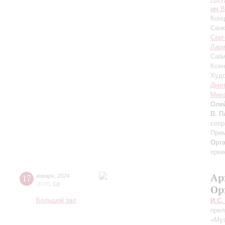
им.В
Конц
Санк
Серг
Лари
Саб
Ксен
Худо
Дмит
Мих
Оле
В. 
сопр
Пре
Орг
орке
Ар
17
января
,
2024
20:00
,
Ср
Ор
Большой зал
И.С.
прел
«Муз