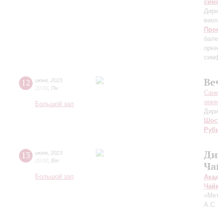
сим
Дири
виол
Про
бале
орке
симф
Ве
12
июня
,
2023
20:00
,
Пн
Санк
орке
Большой зал
Дири
Шос
Руб
Ди
13
июня
,
2023
20:00
,
Вт
Ча
Большой зал
Ака
Чай
«Мет
А.С.