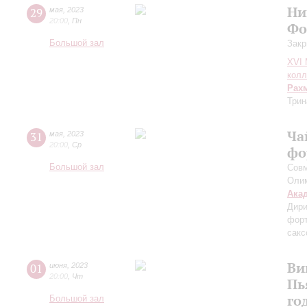
Ни
29
мая
,
2023
20:00
,
Пн
Фо
Большой зал
Закр
XVI
колл
Рах
Трин
Ча
31
мая
,
2023
20:00
,
Ср
фо
Большой зал
Сов
Оли
Ака
Дири
фор
сак
Ви
01
июня
,
2023
20:00
,
Чт
Пь
го
Большой зал