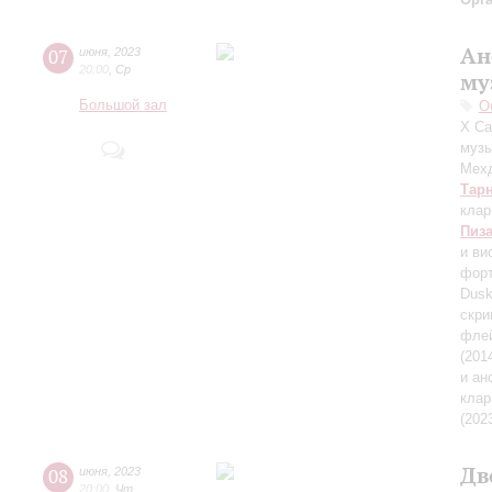
Ан
07
июня
,
2023
20:00
,
Ср
му
Большой зал
О
X Са
музы
Мехд
Тар
клар
Пиз
и ви
форт
Dusk
скри
флей
(201
и а
клар
(202
Дв
08
июня
,
2023
20:00
,
Чт