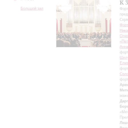
К 
Большой зал
Форт
пред
Скря
Форт
Ника
Оле
«Пет
Анн
фор
Шел
Елиз
фор
Сол
фор
Аре
Мет
мажо
Дар
Бор
«Меч
Прел
Леш