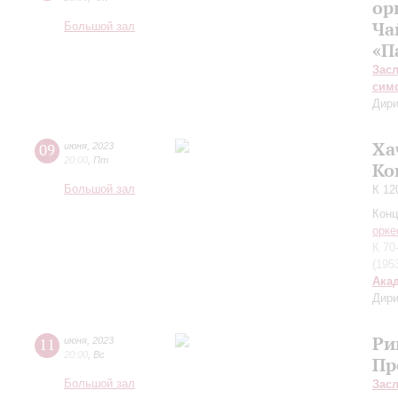
ор
Ча
Большой зал
«П
Зас
сим
Дири
Ха
09
июня
,
2023
20:00
,
Пт
Ко
Большой зал
К 12
Конц
орке
К 70
(195
Ака
Дири
Ри
11
июня
,
2023
20:00
,
Вс
Пр
Большой зал
Зас