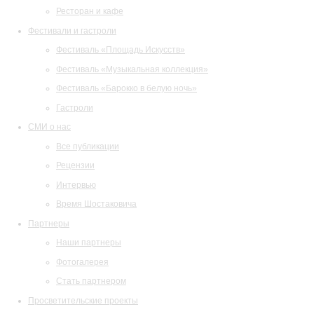
Ресторан и кафе
Фестивали и гастроли
Фестиваль «Площадь Искусств»
Фестиваль «Музыкальная коллекция»
Фестиваль «Барокко в белую ночь»
Гастроли
СМИ о нас
Все публикации
Рецензии
Интервью
Время Шостаковича
Партнеры
Наши партнеры
Фотогалерея
Стать партнером
Просветительские проекты