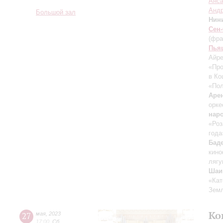
Анса
Андр
Большой зал
Нин
Сен
(фра
Пья
Айр
«Про
в Ко
«Пол
Аре
орке
нар
«Роз
года
Бад
кино
лягу
Шаи
«Кат
Зем
Ко
27
мая
,
2023
17:00
,
Сб