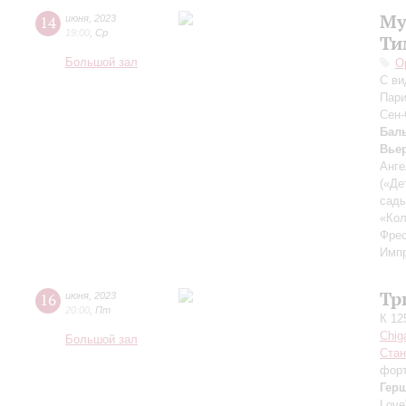
Му
14
июня
,
2023
19:00
,
Ср
Ти
Большой зал
О
С ви
Пари
Сен-
Бал
Вье
Анге
(«Де
сады
«Ко
Фрес
Импр
Тр
16
июня
,
2023
20:00
,
Пт
К 12
Chig
Большой зал
Стан
форт
Гер
Love