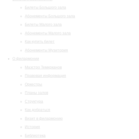
Билеты Большого зала
Абонементы Большого зала
Билеты Малого зала
Абонементы Малого зала
Как купить билет
Абонементы Музитория
О филармонии
Маэстро Темирканов
Правовая информация
Оркестры
Планы залов
Структура
Как добраться
Визит в филармонию
История
Библиотека