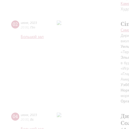
Каме
Худо
Ci
02
июня
,
2023
20:00
,
Пт
Симф
Дири
Большой зал
вио
Уил
«Тер
Эль
в бу
«Игр
«Гла
Амер
Уэб
Нор
мор
Орг
Ди
04
июня
,
2023
20:00
,
Вс
Со