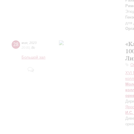
Рах
Рим
Этю
Генз
для 
Орг
«К
28
мая
,
2023
20:00
,
Вс
10
Ли
Большой зал
О
XVI
колл
Мол
кол
орк
Дири
Яро
И.С.
Диве
орке