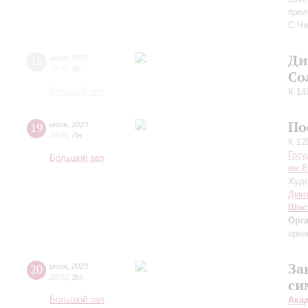
прел
С.Чи
Ди
18
июня
,
2023
20:00
,
Вс
Со
Большой зал
К 14
По
19
июня
,
2023
20:00
,
Пн
К 12
Госу
Большой зал
им.В
Худо
Дмит
Шос
Орг
орке
За
20
июня
,
2023
20:00
,
Вт
си
Большой зал
Ака