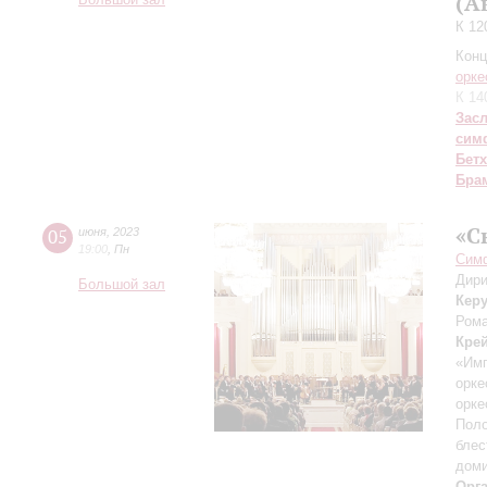
(А
Большой зал
К 12
Конц
орке
К 14
Зас
сим
Бет
Бра
«С
05
июня
,
2023
19:00
,
Пн
Симф
Дири
Большой зал
Кер
Рома
Кре
«Имп
орке
орке
Поло
блес
дом
Орг