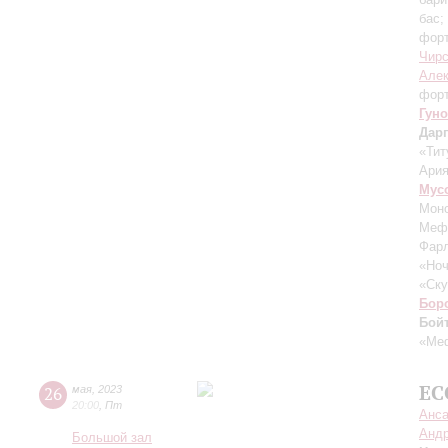
бас;
фор
Чирс
Алек
форт
Гуно
Дар
«Тит
Ария
Мус
Моно
Мефи
Фарл
«Ноч
«Ску
Бор
Бой
«Ме
EC
26
мая
,
2023
20:00
,
Пт
Анса
Андр
Большой зал