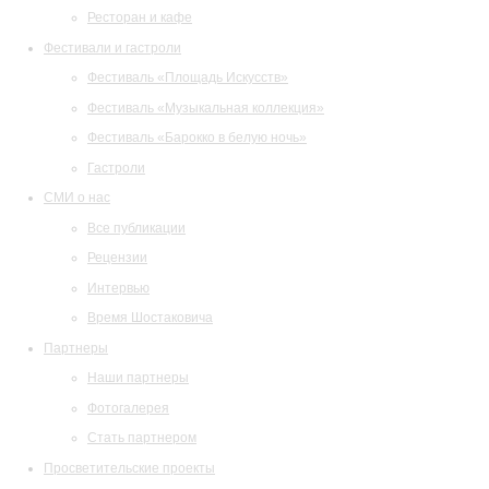
Ресторан и кафе
Фестивали и гастроли
Фестиваль «Площадь Искусств»
Фестиваль «Музыкальная коллекция»
Фестиваль «Барокко в белую ночь»
Гастроли
СМИ о нас
Все публикации
Рецензии
Интервью
Время Шостаковича
Партнеры
Наши партнеры
Фотогалерея
Стать партнером
Просветительские проекты