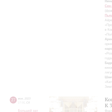
Нин
Сен
(фра
Пья
Айр
«Про
в Ко
«Пол
Аре
орке
нар
«Роз
года
Бад
кино
лягу
Шаи
«Кат
Зем
Ко
27
мая
,
2023
17:00
,
Сб
К 
Большой зал
Форт