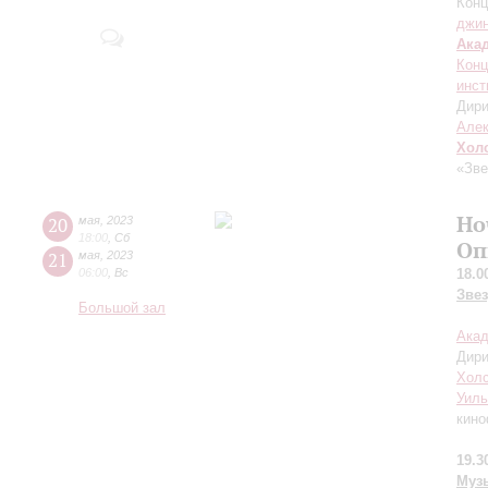
Конц
джи
Ака
Конц
инст
Дири
Але
Хол
«Зве
Но
20
мая
,
2023
18:00
,
Сб
Оп
21
мая
,
2023
06:00
,
Вс
18.0
Зве
Большой зал
Акад
Дир
Холс
Уил
кин
19.3
Муз