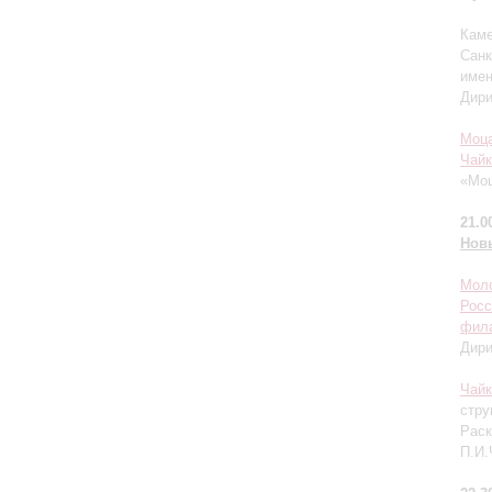
Каме
Санк
имен
Дир
Моц
Чайк
«Моц
21.0
Нов
Моло
Росс
фил
Дир
Чайк
стру
Раск
П.И.