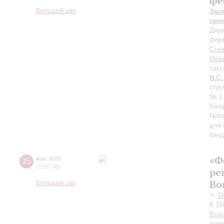
фе
Большой зал
Зас
сим
Дири
фор
Степ
Иван
сак
И.С.
стру
№ 1 
Конц
Nidr
для 
банд
«Ф
25
мая
,
2023
20:00
,
Чт
ре
Во
Большой зал
О
К 15
Вла
бари