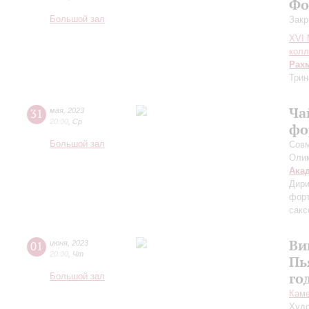
Фо
Большой зал
Закр
XVI
колл
Рах
Трин
Ча
31
мая
,
2023
20:00
,
Ср
фо
Большой зал
Сов
Оли
Ака
Дири
фор
сак
Ви
01
июня
,
2023
20:00
,
Чт
Пь
го
Большой зал
Каме
Худо