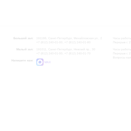
Большой зал:
191186, Санкт-Петербург, Михайловская ул., 2
Часы работы
+7 (812) 240-01-00, +7 (812) 240-01-80
Перерыв с 1
Малый зал:
191011, Санкт-Петербург, Невский пр., 30
Часы работы
+7 (812) 240-01-00, +7 (812) 240-01-70
Перерыв с 1
Вопросы на
Напишите нам:
MAX