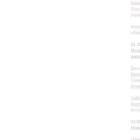
Каме
Худо
скри
Макс
«Вре
01.3
Муз
джа
Джаз
Иван
Семе
Але
Чайк
Бор
ветр
03.0
Нов
«Пет