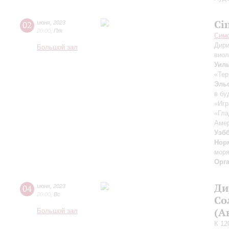
Ci
02
июня
,
2023
20:00
,
Пт
Симф
Дири
Большой зал
вио
Уил
«Тер
Эль
в бу
«Игр
«Гла
Амер
Уэб
Нор
мор
Орг
Ди
04
июня
,
2023
20:00
,
Вс
Со
(А
Большой зал
К 12