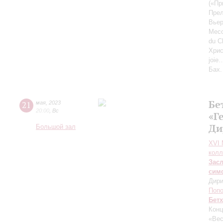
(«Пр
Прел
Вье
Месс
du C
Хрис
joie
Бах.
Бе
21
мая
,
2023
20:00
,
Вс
«Г
Ди
Большой зал
XVI
колл
Зас
сим
Дири
Поп
Бет
Конц
«Вес