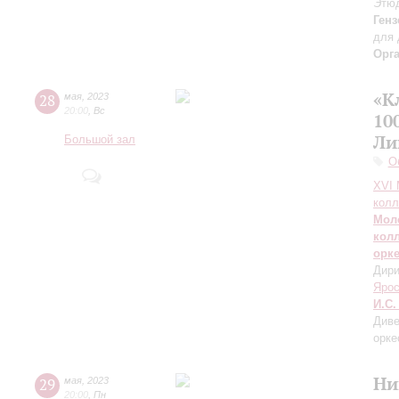
Этю
Генз
для 
Орг
«К
28
мая
,
2023
20:00
,
Вс
10
Ли
Большой зал
О
XVI
колл
Мол
кол
орк
Дири
Яро
И.С.
Диве
орке
Ни
29
мая
,
2023
20:00
,
Пн