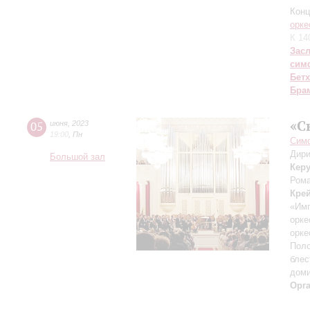
Конц
орке
К 14
Зас
сим
Бет
Бра
«С
05
июня
,
2023
19:00
,
Пн
Симф
Дири
Большой зал
Кер
Рома
Кре
«Имп
орке
орке
Поло
блес
дом
Орг