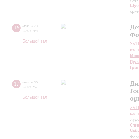
Шуб
орке
Де
16
мая
,
2023
20:00
,
Вт
Фо
Большой зал
XVI
колл
Мош
Пул
Григ
Ди
17
мая
,
2023
20:00
,
Ср
Го
ор
Большой зал
XVI
колл
Худо
Спив
Чай
Флор