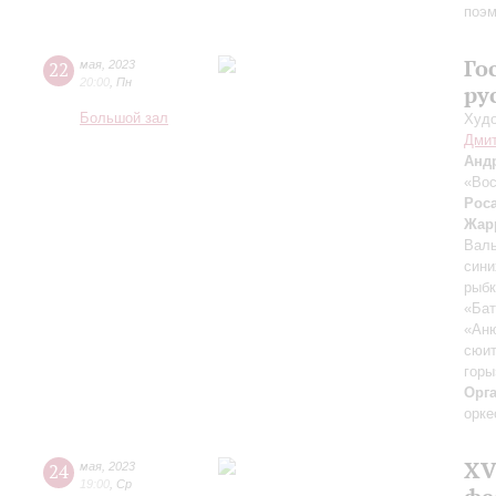
поэ
Го
22
мая
,
2023
20:00
,
Пн
ру
Большой зал
Худо
Дмит
Анд
«Вос
Рос
Жар
Валь
сини
рыб
«Бат
«Ан
сюит
горы
Орг
орке
XV
24
мая
,
2023
19:00
,
Ср