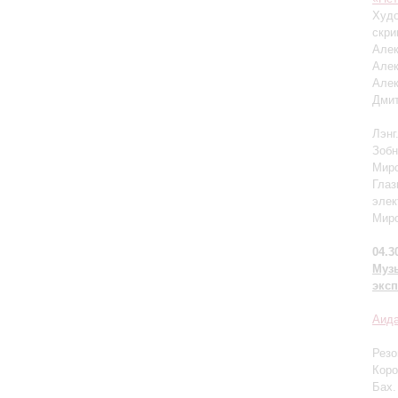
Худо
скри
Алек
Алек
Алек
Дмит
Лэнг
Зобн
Миро
Глаз
элек
Миро
04.3
Муз
эксп
Аида
Резо
Коро
Бах.