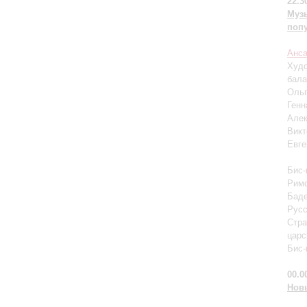
22.3
Муз
поп
Анса
Худо
бала
Ольг
Генн
Алек
Викт
Евге
Бис-
Римс
Баде
Русс
Стра
царс
Бис-
00.0
Нов