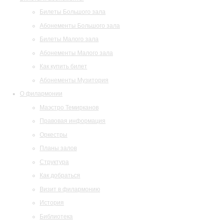
Билеты Большого зала
Абонементы Большого зала
Билеты Малого зала
Абонементы Малого зала
Как купить билет
Абонементы Музитория
О филармонии
Маэстро Темирканов
Правовая информация
Оркестры
Планы залов
Структура
Как добраться
Визит в филармонию
История
Библиотека