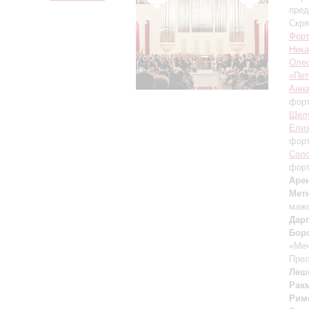
пред
Скря
Форт
Ника
Оле
«Пет
Анн
фор
Шел
Елиз
фор
Сол
фор
Аре
Мет
мажо
Дар
Бор
«Меч
Прел
Леш
Рах
Рим