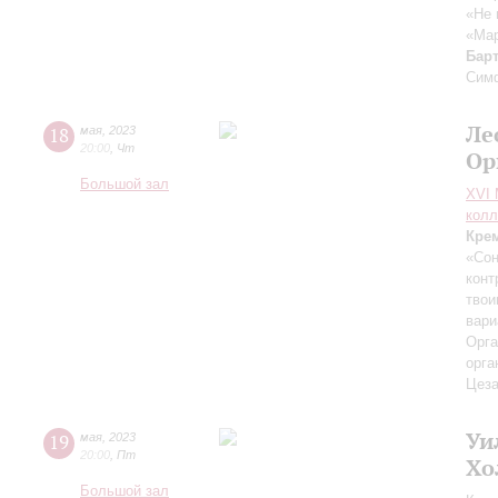
«Не 
«Мар
Бар
Симф
Ле
18
мая
,
2023
20:00
,
Чт
Ор
Большой зал
XVI
колл
Кре
«Сон
конт
твои
вари
Орга
орга
Цез
Уи
19
мая
,
2023
20:00
,
Пт
Хо
Большой зал