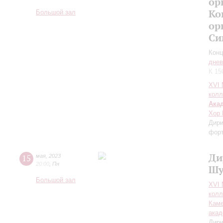
ор
Ко
Большой зал
ор
Си
Конц
днев
К 15
XVI
колл
Ака
Хор 
Дири
форт
Ди
15
мая
,
2023
20:00
,
Пн
Шу
Большой зал
XVI
колл
Каме
акад
Дири