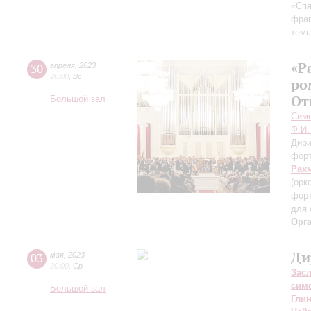
«Спя
фра
темы
«Р
30
апреля
,
2023
20:00
,
Вс
ро
От
Большой зал
Симф
Ф.И.
Дири
фор
Рах
(орк
форт
для 
Орг
Ди
03
мая
,
2023
20:00
,
Ср
Зас
сим
Большой зал
Гли