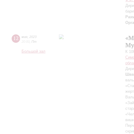
Дири
бари
Рах
Орг
«М
12
мая
,
2023
20:00
,
Пт
Му
Большой зал
К 10
Симф
обла
Дири
Шва
валь
«Ста
жерт
Валь
«Зай
стар
«Че
виш
Перч
скри