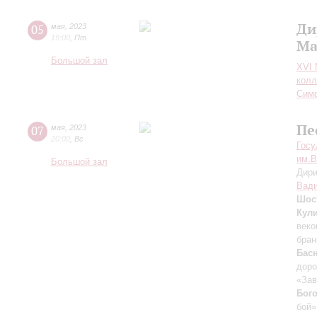
Ди
05
мая
,
2023
19:00
,
Пт
Ма
Большой зал
XVI
колл
Симф
Пе
07
мая
,
2023
20:00
,
Вс
Госу
им.В
Большой зал
Дири
Вади
Шос
Кул
веко
бран
Бас
доро
«Зав
Бог
бой»