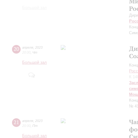
Ми
Ро
Большой зал
Дири
Рос
Конц
Сим
Ди
20
апреля
,
2023
20:00
,
Чт
Со
Большой зал
Конц
Росс
К 14
Зас
сим
Моц
Конц
№ 4
Ча
21
апреля
,
2023
20:00
,
Пт
фо
Си
Большой зал