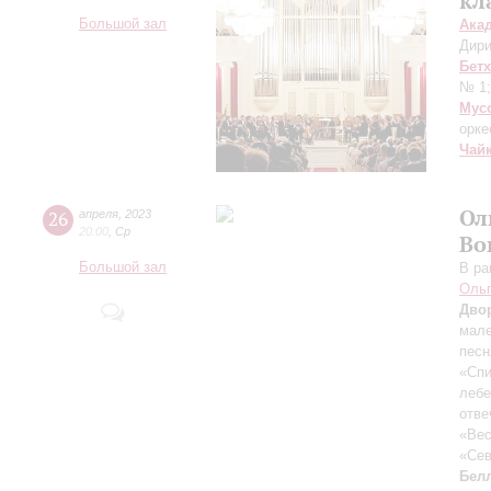
кл
Большой зал
Ака
Дири
Бет
№ 1
Мус
орке
Чай
Ол
26
апреля
,
2023
20:00
,
Ср
Во
Большой зал
В ра
Ольг
Дво
мале
песн
«Спи
леб
отве
«Вес
«Сев
Бел