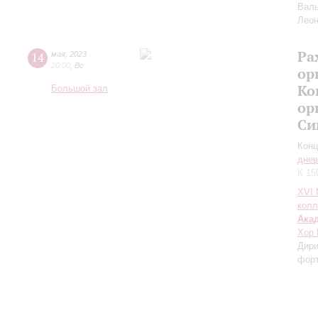
Валь
Леон
Ра
14
мая
,
2023
20:00
,
Вс
ор
Ко
Большой зал
ор
Си
Конц
днев
К 15
XVI
колл
Ака
Хор 
Дири
форт