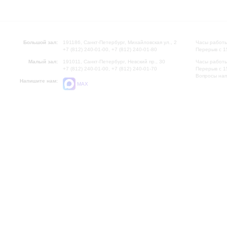
Большой зал:
191186, Санкт-Петербург, Михайловская ул., 2
Часы работы
+7 (812) 240-01-00, +7 (812) 240-01-80
Перерыв с 1
Малый зал:
191011, Санкт-Петербург, Невский пр., 30
Часы работы
+7 (812) 240-01-00, +7 (812) 240-01-70
Перерыв с 1
Вопросы на
Напишите нам:
MAX