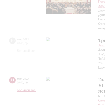
Пете
Хор 
Дири
Дун
Песн
Орг
иниц
Тр
10
мая
,
2023
20:00
,
Ср
Jazz
Элл
Большой зал
Joy”,
“Isf
Y’s 
Lady”
Га
11
мая
,
2023
20:00
,
Чт
VI
ис
Большой зал
К 15
Симф
Ф.И.