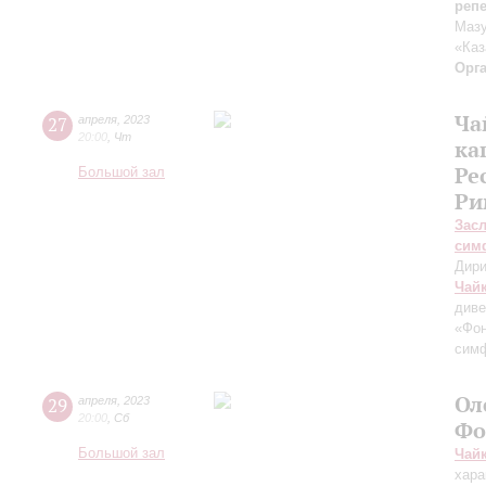
реп
Мазу
«Каз
Орг
Ча
27
апреля
,
2023
20:00
,
Чт
ка
Ре
Большой зал
Ри
Зас
сим
Дири
Чай
диве
«Фон
симф
Ол
29
апреля
,
2023
20:00
,
Сб
Фо
Большой зал
Чай
хара