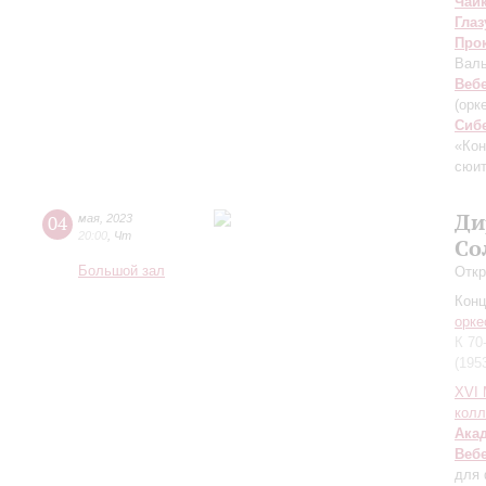
Чай
Глаз
Про
Валь
Веб
(орк
Сиб
«Кон
сюит
Ди
04
мая
,
2023
20:00
,
Чт
Со
Большой зал
Откр
Конц
орке
К 70
(195
XVI
колл
Ака
Веб
для 