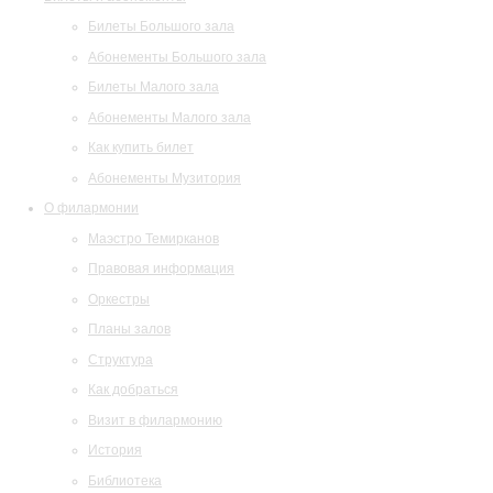
Билеты Большого зала
Абонементы Большого зала
Билеты Малого зала
Абонементы Малого зала
Как купить билет
Абонементы Музитория
О филармонии
Маэстро Темирканов
Правовая информация
Оркестры
Планы залов
Структура
Как добраться
Визит в филармонию
История
Библиотека