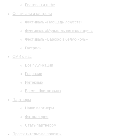
Ресторан и кафе
Фестивали и гастроли
Фестиваль «Площадь Искусств»
Фестиваль «Музыкальная коллекция»
Фестиваль «Барокко в белую ночь»
Гастроли
СМИ о нас
Все публикации
Рецензии
Интервью
Время Шостаковича
Партнеры
Наши партнеры
Фотогалерея
Стать партнером
Просветительские проекты