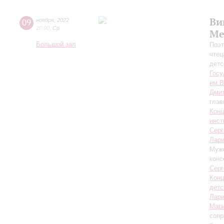
Ви
09
ноября
,
2022
20:00
,
Ср
Ме
Большой зал
Поэт
чтец
детс
Госу
им.В
Дмит
глав
Конц
инст
Серг
Лари
Мужс
конс
Серг
Конц
детс
Лари
Мар
сопр