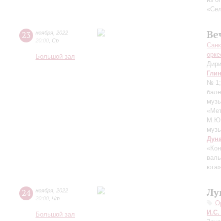
«Сел
Ве
23
ноября
,
2022
20:00
,
Ср
Санк
орке
Большой зал
Дири
Гли
№ 1
бале
музы
«Ме
М.Ю.
музы
Дун
«Кон
вал
юга»
Лу
24
ноября
,
2022
20:00
,
Чт
О
И.С.
Большой зал