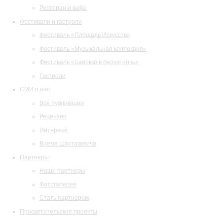
Ресторан и кафе
Фестивали и гастроли
Фестиваль «Площадь Искусств»
Фестиваль «Музыкальная коллекция»
Фестиваль «Барокко в белую ночь»
Гастроли
СМИ о нас
Все публикации
Рецензии
Интервью
Время Шостаковича
Партнеры
Наши партнеры
Фотогалерея
Стать партнером
Просветительские проекты