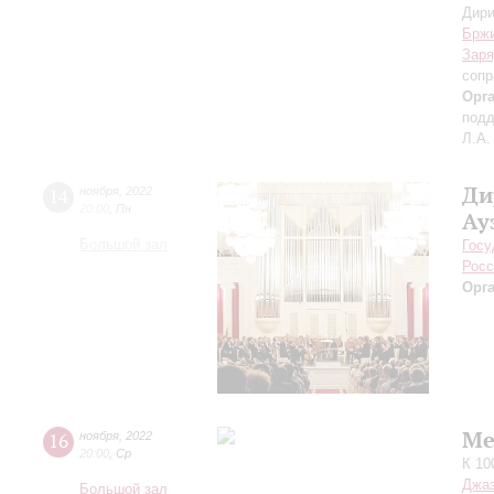
Дири
Брж
Заря
сопр
Орг
подд
Л.А.
Ди
14
ноября
,
2022
20:00
,
Пн
Ау
Большой зал
Госу
Росс
Орг
Ме
16
ноября
,
2022
20:00
,
Ср
К 10
Джаз
Большой зал