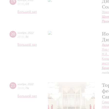
Ди
19
ноября
,
2022
20:00
,
Сб
Со
Большой зал
Урал
Шоп
Про
Ио
20
ноября
,
2022
20:00
,
Вс
Ди
Большой зал
Ака
Хор 
Н.А.
Конц
инст
Бра
любв
То
21
ноября
,
2022
19:00
,
Пн
фе
Са
Большой зал
Симф
обла