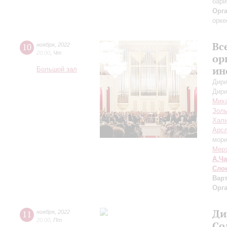
бари
Орг
орке
Вс
10
ноября
,
2022
20:00
,
Чт
ор
ин
Большой зал
Дири
Дири
Мих
Золь
Хал
Арсл
мори
Мер
А.Ч
Сло
Вар
Орг
Ди
11
ноября
,
2022
20:00
,
Пт
Со