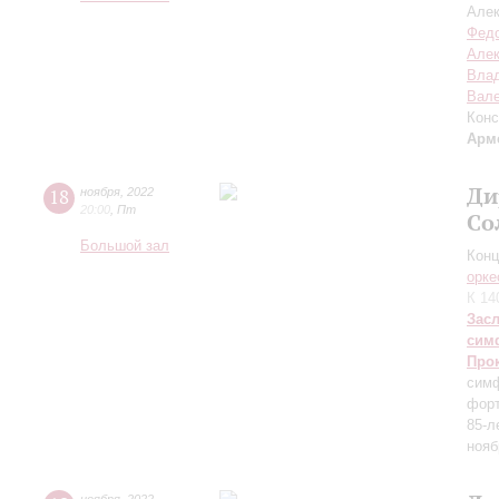
Але
Федо
Алек
Вла
Вале
Конс
Арм
Ди
18
ноября
,
2022
20:00
,
Пт
Со
Большой зал
Конц
орке
К 14
Зас
сим
Про
симф
форт
85-л
нояб