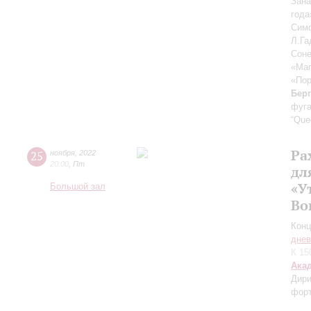
Зана
год
Сим
Л.Га
Соне
«Маг
«Пор
Бер
фуга
“Que
Ра
25
ноября
,
2022
20:00
,
Пт
дл
«У
Большой зал
Во
Конц
днев
К 15
Ака
Дири
фор