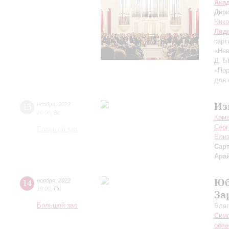
Ака
Дири
Нико
Ляд
карт
«Нев
Д. Б
«Пор
для 
Из
13
ноября
,
2022
20:00
,
Вс
Каме
Серг
Большой зал
Елиз
Сар
Ара
Юб
14
ноября
,
2022
19:00
,
Пн
За
Большой зал
Благ
Симф
обла