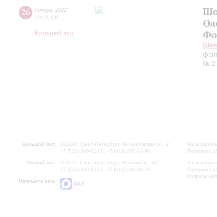
Шо
26
ноября
,
2022
20:00
,
Сб
Ол
Фо
Большой зал
Шоп
фант
№ 2,
Большой зал:
191186, Санкт-Петербург, Михайловская ул., 2
Часы работы
+7 (812) 240-01-00, +7 (812) 240-01-80
Перерыв с 1
Малый зал:
191011, Санкт-Петербург, Невский пр., 30
Часы работы
+7 (812) 240-01-00, +7 (812) 240-01-70
Перерыв с 1
Вопросы на
Напишите нам:
MAX