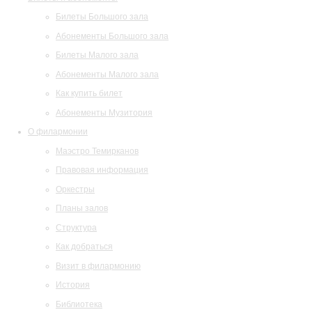
Билеты Большого зала
Абонементы Большого зала
Билеты Малого зала
Абонементы Малого зала
Как купить билет
Абонементы Музитория
О филармонии
Маэстро Темирканов
Правовая информация
Оркестры
Планы залов
Структура
Как добраться
Визит в филармонию
История
Библиотека