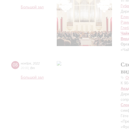
VI М
Губе
Большой зал
Дири
Елен
Рами
Глеб
Чай
Вер
Орг
«Чай
Сл
08
ноября
,
2022
20:00
,
Вт
ви
Большой зал
О
К 90
Ака
Дири
сопр
Сло
симф
Гёте
«Пр
«Фра