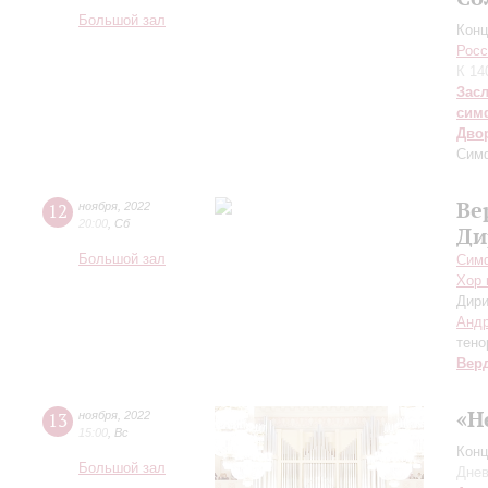
Большой зал
Конц
Росс
К 14
Зас
сим
Дво
Сим
Ве
12
ноября
,
2022
20:00
,
Сб
Ди
Большой зал
Симф
Хор 
Дири
Андр
тено
Вер
«Н
13
ноября
,
2022
15:00
,
Вс
Конц
Большой зал
Днев