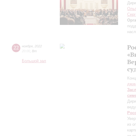
Дири
Ольг
Серг
Орг
подд
насл
Ро
22
ноября
,
2022
20:00
,
Вт
«В
Ве
Большой зал
су
Конц
джи
Зас
сим
Дири
веду
Рос
Увер
из о
карт
из о