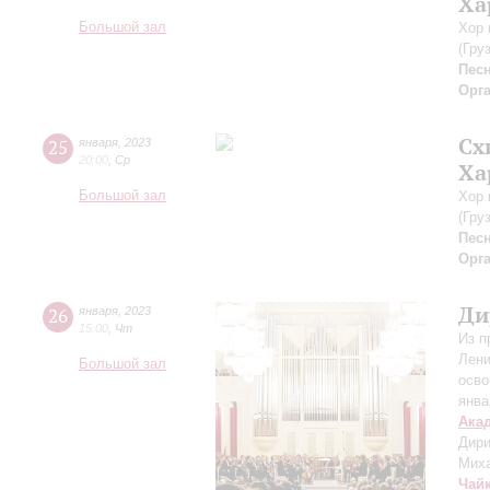
Ха
Большой зал
Хор 
(Гру
Пес
Орг
Сх
25
января
,
2023
20:00
,
Ср
Ха
Большой зал
Хор 
(Гру
Пес
Орг
Ди
26
января
,
2023
15:00
,
Чт
Из п
Лени
Большой зал
осво
янва
Ака
Дири
Миха
Чай