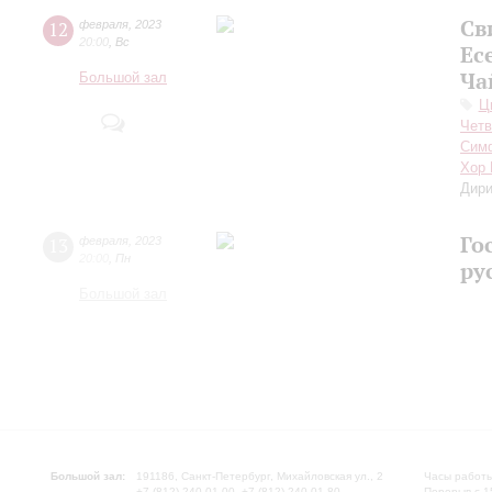
Св
12
февраля
,
2023
20:00
,
Вс
Ес
Ча
Большой зал
Ц
Четв
Симф
Хор 
Дири
Го
13
февраля
,
2023
20:00
,
Пн
ру
Большой зал
Большой зал:
191186, Санкт-Петербург, Михайловская ул., 2
Часы работы
+7 (812) 240-01-00, +7 (812) 240-01-80
Перерыв с 1