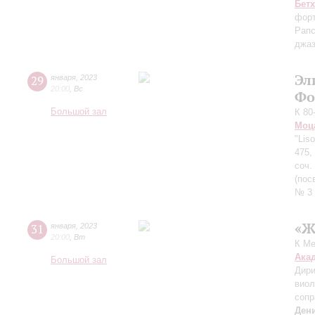
Бет
форт
Рапс
джаз
Эл
29
января
,
2023
20:00
,
Вс
Фо
Большой зал
К 80
Моц
"Lis
475,
соч.
(пос
№ 3 
«Ж
31
января
,
2023
20:00
,
Вт
К Ме
Ака
Большой зал
Дири
вио
сопр
Ден