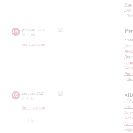
Моц
для 
«Пас
Ри
05
февраля
,
2023
15:00
,
Вс
Конц
Большой зал
Днев
Ака
Дири
Гли
Бор
Рав
«Шех
«П
05
февраля
,
2023
20:00
,
Вс
«Сл
«Пет
Большой зал
Алек
Алек
Алек
Бори