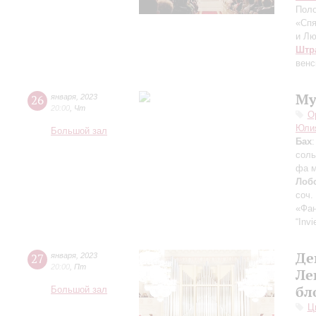
Поло
«Спя
и Л
Штра
венс
Му
26
января
,
2023
20:00
,
Чт
О
Юлия
Большой зал
Бах
соль
фа м
Лоб
соч.
«Фа
“Inv
Де
27
января
,
2023
20:00
,
Пт
Ле
бл
Большой зал
Ц