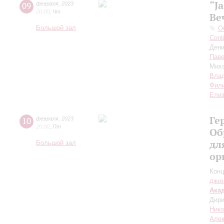
“J
09
февраля
,
2023
20:00
,
Чт
Ве
Большой зал
О
Cont
Ден
Пав
Мих
Влад
Фил
Елиз
Ге
10
февраля
,
2023
20:00
,
Пт
Об
дл
Большой зал
ор
Конц
джи
Ака
Дири
Ник
Але