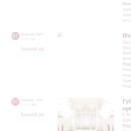
Ива
труб
орке
гетт
Ит
01
февраля
,
2023
20:00
,
Ср
Госу
Росс
Большой зал
Дири
фле
Рос
Конц
конц
Адаж
Ронд
Гу
03
февраля
,
2023
20:00
,
Пт
ор
Большой зал
К 85
Дири
Рим