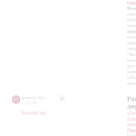
Гер
Мол
сакс
клуб
напи
(ар
кино
кафе
«Мал
“Экв
мгно
для 
любв
(«Ве
аран
Ра
11
февраля
,
2023
20:00
,
Сб
дв
Большой зал
«Пет
Анас
Дмит
Рах
Сюит