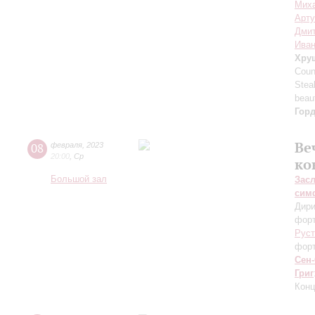
Мих
Арту
Дмит
Иван
Хру
Coun
Stea
beau
Гор
Ве
08
февраля
,
2023
20:00
,
Ср
ко
Большой зал
Зас
сим
Дири
форт
Руст
фор
Сен
Григ
Конц