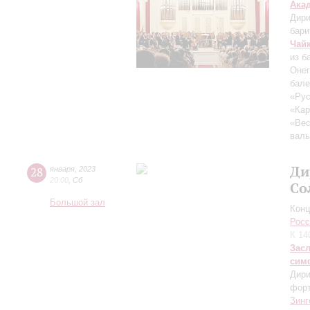
Ака
Дири
бари
Чай
из б
Онег
бале
«Ру
«Кар
«Вес
вал
Ди
28
января
,
2023
20:00
,
Сб
Со
Большой зал
Конц
Росс
К 14
Зас
сим
Дири
фор
Зинг