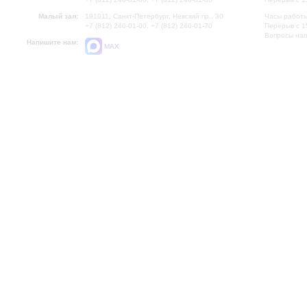
Малый зал:
191011, Санкт-Петербург, Невский пр., 30
Часы работы
+7 (812) 240-01-00, +7 (812) 240-01-70
Перерыв с 1
Вопросы на
Напишите нам:
MAX