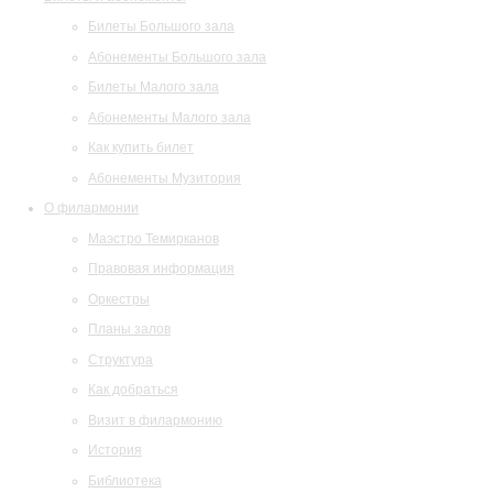
Билеты Большого зала
Абонементы Большого зала
Билеты Малого зала
Абонементы Малого зала
Как купить билет
Абонементы Музитория
О филармонии
Маэстро Темирканов
Правовая информация
Оркестры
Планы залов
Структура
Как добраться
Визит в филармонию
История
Библиотека