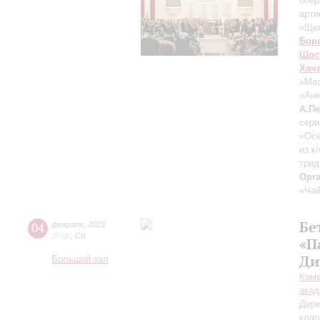
опер
арти
«Щел
Бор
Шос
Хач
«Ма
«Ан
А.П
сери
«Осе
из к
трид
Орг
«Чай
Бе
04
февраля
,
2023
20:00
,
Сб
«П
Ди
Большой зал
Каме
акад
Дири
клар