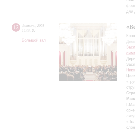
фор
для 
«В
12
февраля
,
2023
15:00
,
Вс
Конц
Большой зал
Днев
Зас
сим
Дири
Зас
Нико
Цес
«Гру
стру
Стр
Ман
Г.Ма
орке
лягу
«По
слон