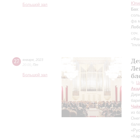
Юлия
Большой зал
Бах
соль
фа м
Лоб
соч.
«Фа
“Inv
Де
27
января
,
2023
20:00
,
Пт
Ле
бл
Большой зал
Ц
Ака
Дири
бари
Чай
из б
Онег
бале
«Ру
«Кар