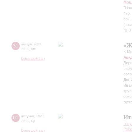
Моц
"Lis
475,
соч.
(пос
№ 3 
«Ж
31
января
,
2023
20:00
,
Вт
К Ме
Ака
Большой зал
Дири
вио
сопр
Ден
Ива
труб
орке
гетт
Ит
01
февраля
,
2023
20:00
,
Ср
Госу
Росс
Большой зал