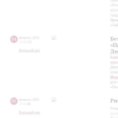
сери
«Осе
из к
трид
Орг
«Чай
Бе
04
февраля
,
2023
20:00
,
Сб
«П
Ди
Большой зал
Каме
акад
Дири
клар
Моц
для 
«Пас
Ри
05
февраля
,
2023
15:00
,
Вс
Конц
Большой зал
Днев