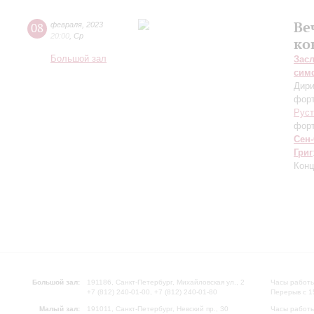
Ве
08
февраля
,
2023
20:00
,
Ср
ко
Большой зал
Зас
сим
Дири
форт
Руст
фор
Сен
Григ
Конц
Большой зал:
191186, Санкт-Петербург, Михайловская ул., 2
Часы работы
+7 (812) 240-01-00, +7 (812) 240-01-80
Перерыв с 1
Малый зал:
191011, Санкт-Петербург, Невский пр., 30
Часы работы