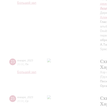
Большой зал
джи
Ака
Дири
Але
Глас
альб
Doub
перв
обра
А.Та
Spac
Сх
23
января
,
2023
20:00
,
Пн
Ха
Большой зал
Хор 
(Гру
Пес
Орг
Сх
25
января
,
2023
20:00
,
Ср
Ха