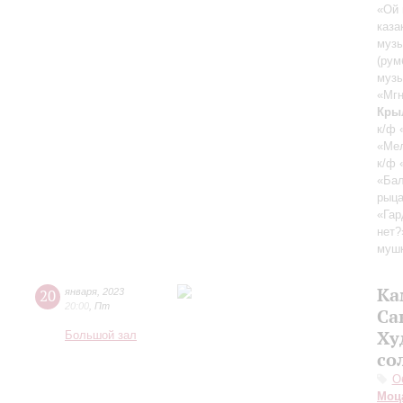
«Ой 
каза
музы
(рум
музы
«Мгн
Кры
к/ф 
«Мел
к/ф 
«Бал
рыца
«Гар
нет?
муш
Ка
20
января
,
2023
20:00
,
Пт
Са
Ху
Большой зал
со
О
Моц