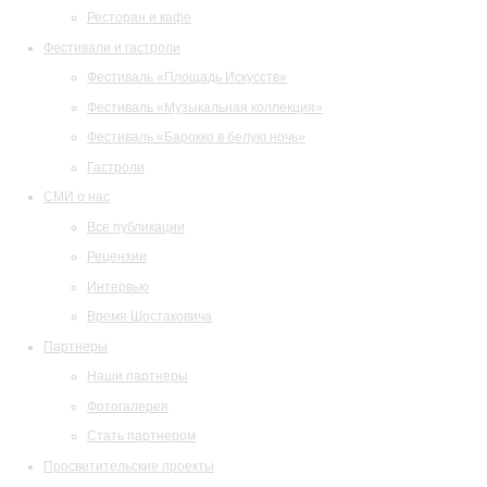
Ресторан и кафе
Фестивали и гастроли
Фестиваль «Площадь Искусств»
Фестиваль «Музыкальная коллекция»
Фестиваль «Барокко в белую ночь»
Гастроли
СМИ о нас
Все публикации
Рецензии
Интервью
Время Шостаковича
Партнеры
Наши партнеры
Фотогалерея
Стать партнером
Просветительские проекты