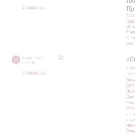
Be
Пр
Большой зал
Jazz
Дави
Элли
Trai
“Jum
Rum 
«С
15
января
,
2023
15:00
,
Вс
Конц
Большой зал
Днев
Ака
Детс
Пете
Дири
чтец
Мари
песо
воде
Чай
Рах