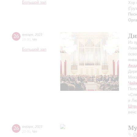
Большой зал
Хор 
(Гру
Пес
Орг
Ди
26
января
,
2023
15:00
,
Чт
Из п
Лени
Большой зал
осво
янва
Ака
Дири
Миха
Чай
Поло
«Спя
и Л
Штра
венс
Му
26
января
,
2023
20:00
,
Чт
О