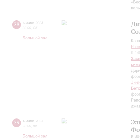
«Вес
вал
Ди
28
января
,
2023
20:00
,
Сб
Со
Большой зал
Конц
Росс
К 14
Зас
сим
Дири
фор
Зинг
Бет
форт
Рапс
джаз
Эл
29
января
,
2023
20:00
,
Вс
Фо
Большой зал
К 80