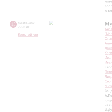
лите
соп
в те
Му
15
января
,
2023
20:00
,
Вс
Анса
"Mar
Большой зал
Стан
Алек
Дмит
Кар
Иван
Иван
Серг
Пётр
Лиди
Серг
Миха
Зац
А.П
«Жес
из к
И.Д