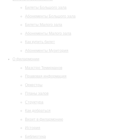
Билеты Большого зала
Абонементы Большого зала
Билеты Малого зала
Абонементы Малого зала
Как купить билет
Абонементы Музитория
О филармонии
Маэстро Темирканов
Правовая информация
Оркестры
Планы залов
Структура
Как добраться
Визит в филармонию
История
Библиотека