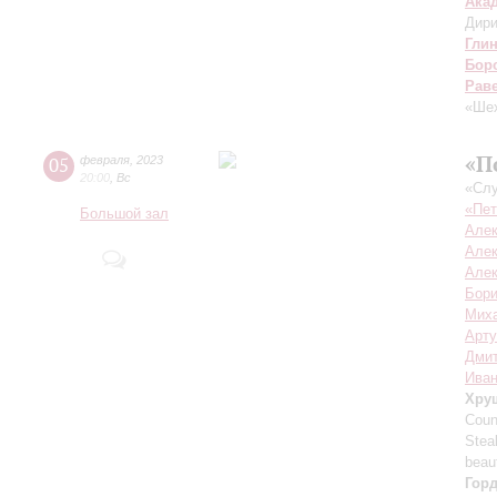
Ака
Дири
Гли
Бор
Рав
«Шех
«П
05
февраля
,
2023
20:00
,
Вс
«Сл
«Пет
Большой зал
Алек
Алек
Алек
Бори
Мих
Арту
Дмит
Иван
Хру
Coun
Stea
beau
Гор