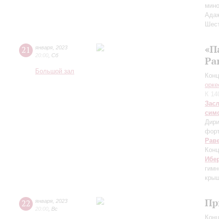
мино
Ада
Шест
«П
21
января
,
2023
20:00
,
Сб
Ра
Большой зал
Конц
орке
К 14
Зас
сим
Дири
фор
Рав
Конц
Ибе
гим
крыш
Пр
22
января
,
2023
20:00
,
Вс
Конц