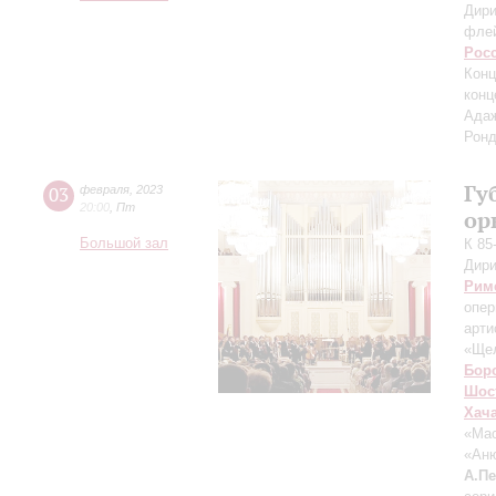
Дири
фле
Рос
Конц
конц
Адаж
Ронд
Гу
03
февраля
,
2023
20:00
,
Пт
ор
Большой зал
К 85
Дири
Рим
опер
арти
«Щел
Бор
Шос
Хач
«Ма
«Ан
А.П