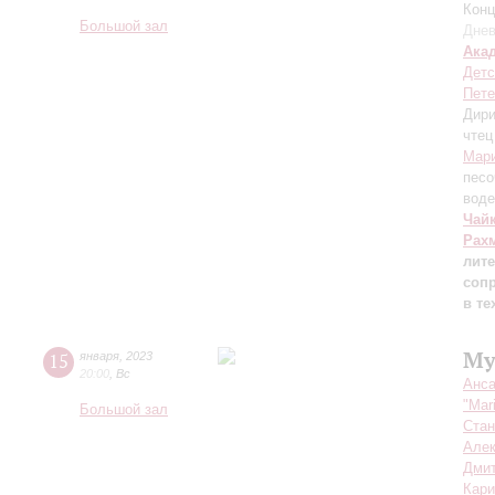
Конц
Большой зал
Днев
Ака
Детс
Пете
Дири
чтец
Мари
песо
воде
Чай
Рах
лите
соп
в те
Му
15
января
,
2023
20:00
,
Вс
Анса
"Mar
Большой зал
Стан
Алек
Дмит
Кар