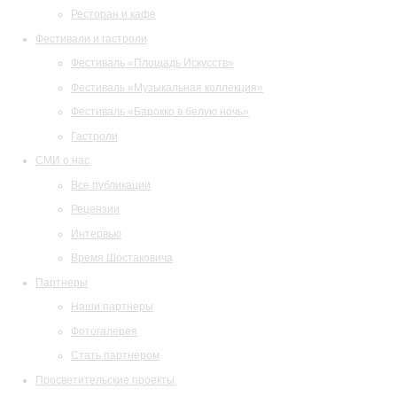
Ресторан и кафе
Фестивали и гастроли
Фестиваль «Площадь Искусств»
Фестиваль «Музыкальная коллекция»
Фестиваль «Барокко в белую ночь»
Гастроли
СМИ о нас
Все публикации
Рецензии
Интервью
Время Шостаковича
Партнеры
Наши партнеры
Фотогалерея
Стать партнером
Просветительские проекты