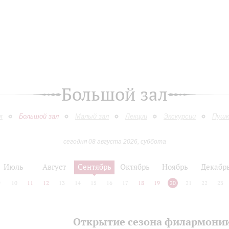
Большой зал
я
Большой зал
Малый зал
Лекции
Экскурсии
Пушк
сегодня 08 августа 2026, суббота
Июль
Август
Сентябрь
Октябрь
Ноябрь
Декабр
9
10
11
12
13
14
15
16
17
18
19
20
21
22
23
Открытие сезона филармони