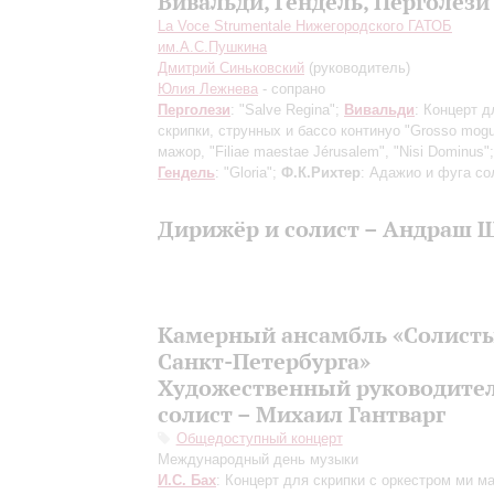
Вивальди, Гендель, Перголези
La Voce Strumentale Нижегородского ГАТОБ
им.А.С.Пушкина
Дмитрий Синьковский
(руководитель)
Юлия Лежнева
- сопрано
Перголези
: "Salve Regina";
Вивальди
: Концерт д
скрипки, струнных и бассо континуо "Grosso mogu
мажор, "Filiae maestae Jérusalem", "Nisi Dominus";
Гендель
: "Gloria";
Ф.К.Рихтер
: Адажио и фуга со
Дирижёр и солист – Андраш
Камерный ансамбль «Солист
Санкт-Петербурга»
Художественный руководител
солист – Михаил Гантварг
Общедоступный концерт
Международный день музыки
И.С. Бах
: Концерт для скрипки с оркестром ми м