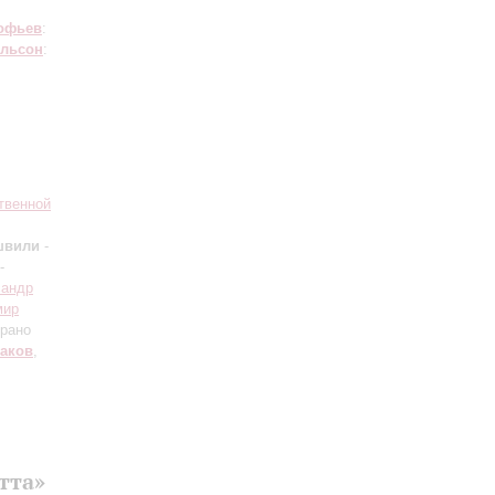
офьев
:
льсон
:
твенной
швили
-
-
сандр
мир
прано
аков
,
тта»