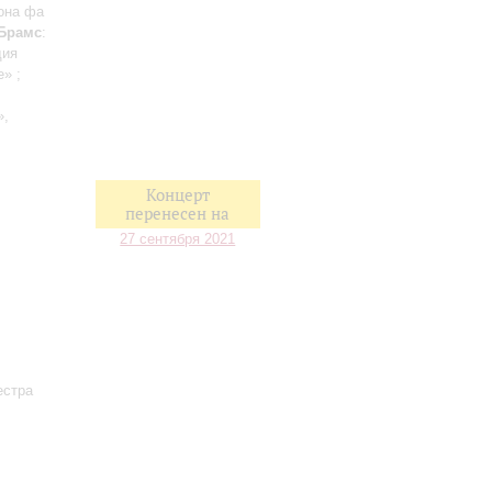
кона фа
Брамс
:
дия
» ;
»,
Концерт
перенесен на
27 сентября 2021
естра