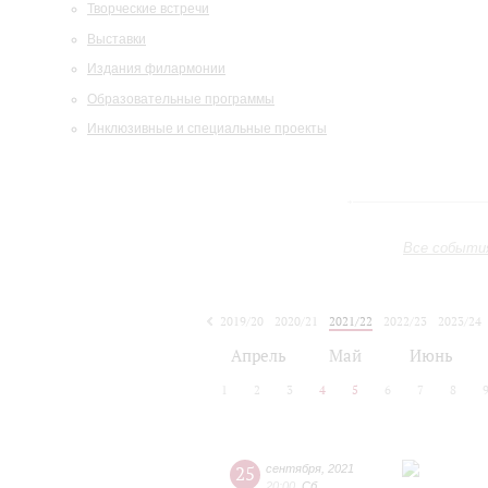
Творческие встречи
Выставки
Издания филармонии
Образовательные программы
Инклюзивные и специальные проекты
Все событи
2019/20
2020/21
2021/22
2022/23
2023/24
2024/25
2025/26
2026/27
Апрель
Май
Июнь
1
2
3
4
5
6
7
8
25
сентября
,
2021
20:00
,
Сб