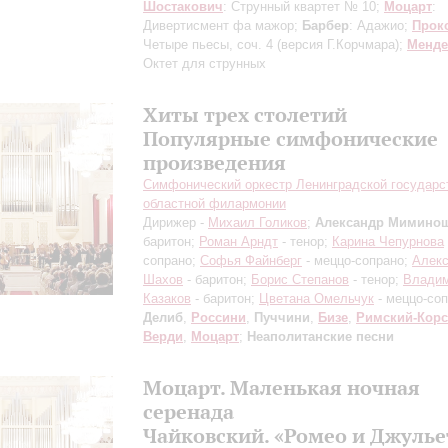
Шостакович
: Струнный квартет № 10;
Моцарт
:
Дивертисмент фа мажор;
Барбер
: Адажио;
Прок
Четыре пьесы, соч. 4
(версия Г.Корчмара)
;
Менде
Октет для струнных
Хиты трех столетий
Популярные симфонические
произведения
Симфонический оркестр Ленинградской государс
областной филармонии
Дирижер -
Михаил Голиков
;
Александр Мимино
баритон;
Роман Арндт
- тенор;
Карина Чепурнова
сопрано;
Софья Файнберг
- меццо-сопрано;
Алек
Шахов
- баритон;
Борис Степанов
- тенор;
Влади
Казаков
- баритон;
Цветана Омельчук
- меццо-со
Делиб
,
Россини
,
Пуччини
,
Бизе
,
Римский-Корс
Верди
,
Моцарт
;
Неаполитанские песни
Моцарт. Маленькая ночная
серенада
Чайковский. «Ромео и Джулье