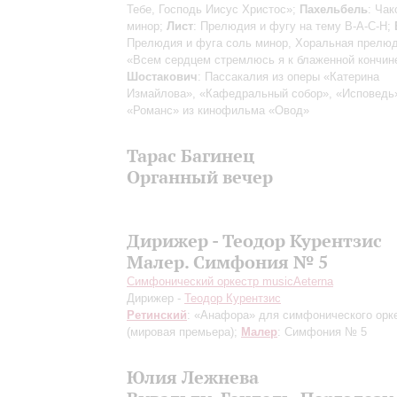
Тебе, Господь Иисус Христос»;
Пахельбель
: Ча
минор;
Лист
: Прелюдия и фугу на тему В-А-С-Н;
Прелюдия и фуга соль минор, Хоральная прелю
«Всем сердцем стремлюсь я к блаженной кончине
Шостакович
: Пассакалия из оперы «Катерина
Измайлова», «Кафедральный собор», «Исповедь
«Романс» из кинофильма «Овод»
Тарас Багинец
Органный вечер
Дирижер - Теодор Курентзис
Малер. Симфония № 5
Симфонический оркестр musicAeterna
Дирижер -
Теодор Курентзис
Ретинский
: «Анафора» для симфонического орк
(мировая премьера)
;
Малер
: Симфония № 5
Юлия Лежнева