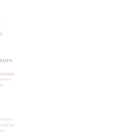
.
ий
кого
армонии
крипка
ор;
 и фуга
калия до
аю к