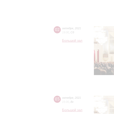
02
октября
,
2021
19:00
,
Сб
Большой зал
03
октября
,
2021
15:00
,
Вс
Большой зал