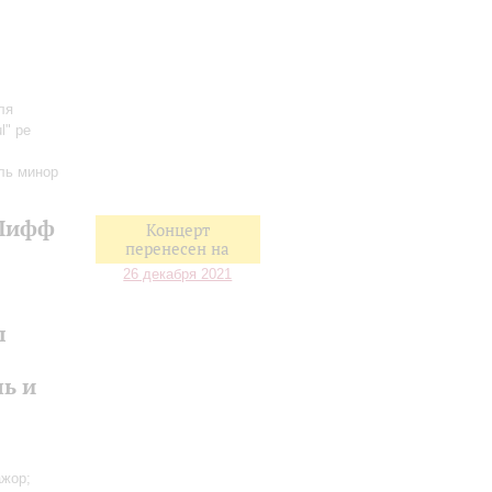
ля
l" ре
ль минор
 Шифф
Концерт
перенесен на
26 декабря 2021
ы
ь и
ажор;