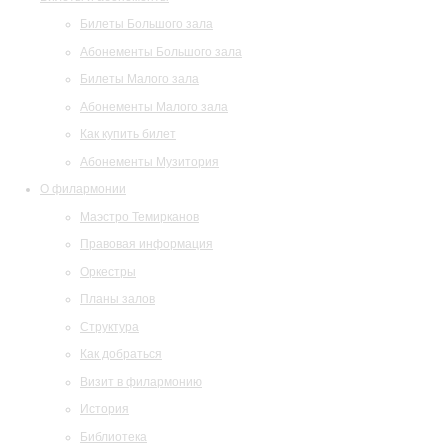
Билеты Большого зала
Абонементы Большого зала
Билеты Малого зала
Абонементы Малого зала
Как купить билет
Абонементы Музитория
О филармонии
Маэстро Темирканов
Правовая информация
Оркестры
Планы залов
Структура
Как добраться
Визит в филармонию
История
Библиотека