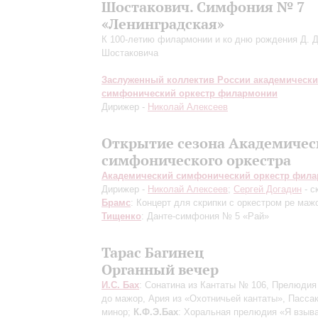
Шостакович. Симфония № 7
«Ленинградская»
К 100-летию филармонии и ко дню рождения Д. Д
Шостаковича
Заслуженный коллектив России академическ
симфонический оркестр филармонии
Дирижер -
Николай Алексеев
Открытие сезона Академичес
симфонического оркестра
Академический симфонический оркестр фил
Дирижер -
Николай Алексеев
;
Сергей Догадин
- с
Брамс
: Концерт для скрипки с оркестром ре маж
Тищенко
: Данте-симфония № 5 «Рай»
Тарас Багинец
Органный вечер
И.С. Бах
: Сонатина из Кантаты № 106, Прелюдия
до мажор, Ария из «Охотничьей кантаты», Пасса
минор;
К.Ф.Э.Бах
: Хоральная прелюдия «Я взыв