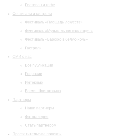
Ресторан и кафе
Фестивали и гастроли
Фестиваль «Площадь Искусств»
Фестиваль «Музыкальная коллекция»
Фестиваль «Барокко в белую ночь»
Гастроли
СМИ о нас
Все публикации
Рецензии
Интервью
Время Шостаковича
Партнеры
Наши партнеры
Фотогалерея
Стать партнером
Просветительские проекты