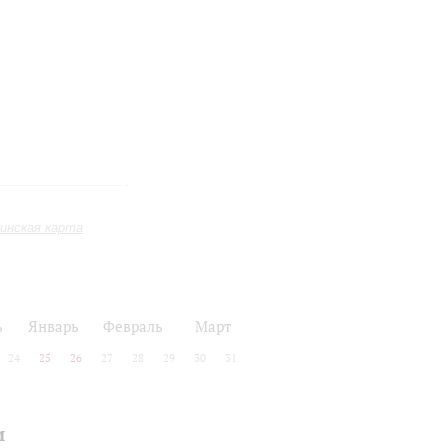
инская карта
ь
Январь
Февраль
Март
24
25
26
27
28
29
30
31
и