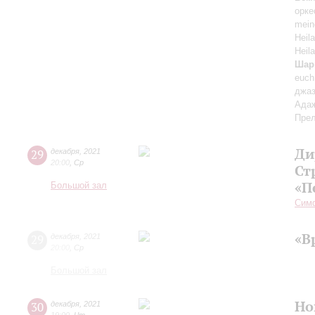
орке
mein
Heil
Heil
Шар
euch
джаз
Адаж
Прел
Ди
29
декабря
,
2021
20:00
,
Ср
Ст
«П
Большой зал
Симф
«В
29
декабря
,
2021
20:00
,
Ср
Большой зал
Но
30
декабря
,
2021