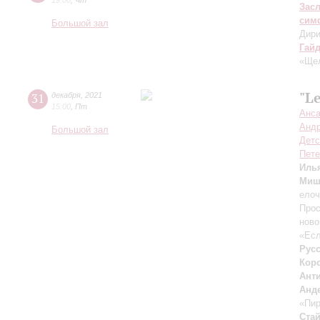
19:00
,
Чт
Зас
сим
Большой зал
Дири
Гай
«Щел
"Le
31
декабря
,
2021
15:00
,
Пт
Анса
Андр
Большой зал
Детс
Пете
Иль
Миш
елоч
Прос
ново
«Есл
Русс
Кор
Ант
Анд
«Пир
Ста