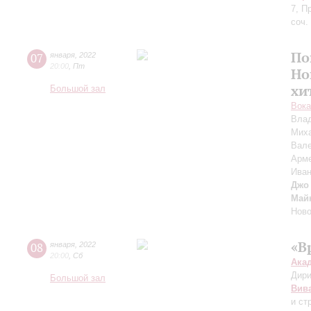
7, П
соч.
По
07
января
,
2022
20:00
,
Пт
Но
хи
Большой зал
Вока
Вла
Мих
Вале
Арме
Иван
Джо
Май
Ново
«В
08
января
,
2022
20:00
,
Сб
Ака
Дири
Большой зал
Вив
и ст