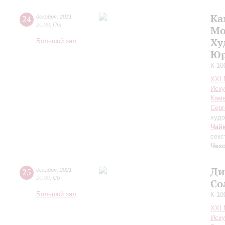
Ка
24
декабря
,
2021
20:00
,
Пт
Мо
Ху
Большой зал
Юр
К 10
XXI
Иску
Каме
Серг
худо
Чай
секс
Чехо
Ди
25
декабря
,
2021
20:00
,
Сб
Со
Большой зал
К 10
XXI
Иску