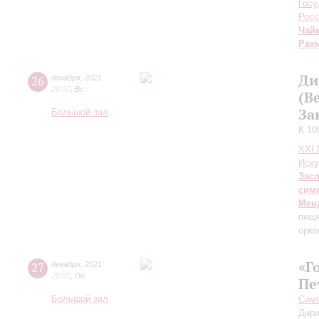
Госу
Росс
Чай
Рах
Ди
26
декабря
,
2021
20:00
,
Вс
(В
За
Большой зал
К 10
XXI
Иску
Зас
сим
Мен
пещ
орке
«Г
27
декабря
,
2021
20:00
,
Пн
Пе
Большой зал
Симф
Дири