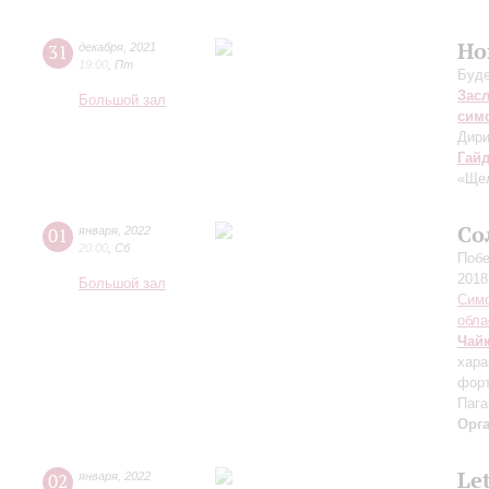
Но
31
декабря
,
2021
19:00
,
Пт
Буде
Зас
Большой зал
сим
Дири
Гай
«Щел
Со
01
января
,
2022
20:00
,
Сб
Побе
2018
Большой зал
Симф
обла
Чай
хара
форт
Пага
Орг
Le
02
января
,
2022