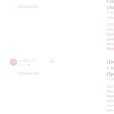
Со
(А
Большой зал
К 30
межд
XXI
Иску
Зас
сим
Бет
Мал
Дв
23
декабря
,
2021
20:00
,
Чт
с 
Пр
Большой зал
К 10
XXI
Иску
Ака
Дири
виол
имен