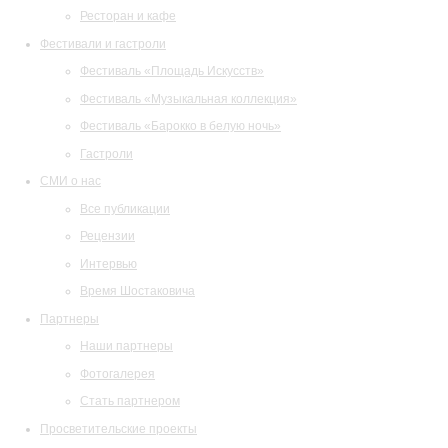
Ресторан и кафе
Фестивали и гастроли
Фестиваль «Площадь Искусств»
Фестиваль «Музыкальная коллекция»
Фестиваль «Барокко в белую ночь»
Гастроли
СМИ о нас
Все публикации
Рецензии
Интервью
Время Шостаковича
Партнеры
Наши партнеры
Фотогалерея
Стать партнером
Просветительские проекты