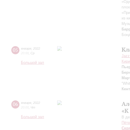
«Одн
плох
«При
из к
Музы
Бар
Бон
Кл
05
января
,
2022
20:00
,
Ср
Jazz
Кири
Большой зал
Пье
Бер
Мар
“Whi
Кент
Ал
06
января
,
2022
20:00
,
Чт
«К
Большой зал
В де
Пётр
Скр