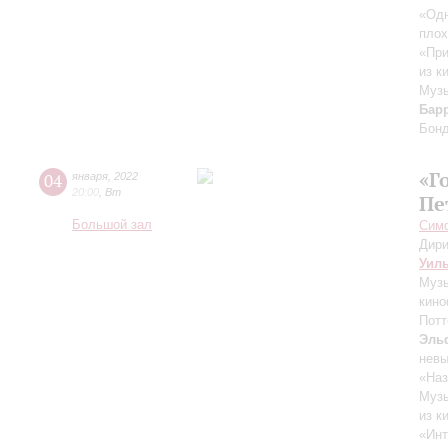
«Одн
плох
«При
из к
Музы
Бар
Бон
«Г
04
января
,
2022
20:00
,
Вт
Пе
Большой зал
Симф
Дири
Уил
Музы
кино
Потт
Эль
нев
«Наз
Музы
из к
«Инт