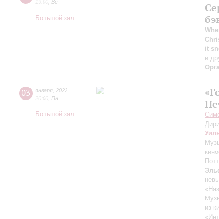
19:00
,
Вс
Се
бэ
Большой зал
When
Chri
it s
и др
Орг
«Г
03
января
,
2022
20:00
,
Пн
Пе
Большой зал
Симф
Дири
Уил
Музы
кино
Потт
Эль
нев
«Наз
Музы
из к
«Инт