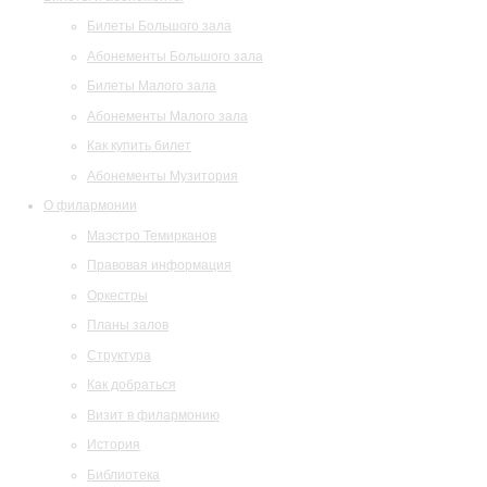
Билеты Большого зала
Абонементы Большого зала
Билеты Малого зала
Абонементы Малого зала
Как купить билет
Абонементы Музитория
О филармонии
Маэстро Темирканов
Правовая информация
Оркестры
Планы залов
Структура
Как добраться
Визит в филармонию
История
Библиотека