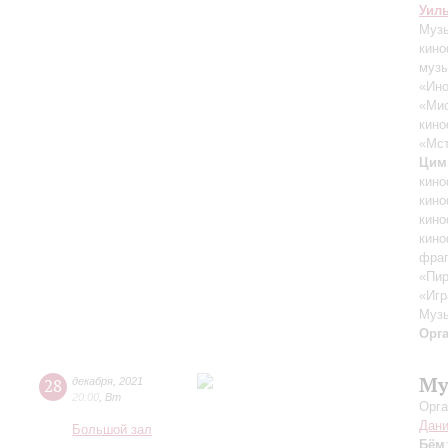
Уил
Музы
кино
музы
«Ино
«Ми
кино
«Мст
Цим
кино
кино
кино
кин
фра
«Пир
«Игр
Музы
Орг
Му
28
декабря
,
2021
20:00
,
Вт
Орга
Дани
Большой зал
Бём