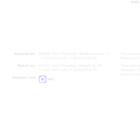
верс
Большой зал:
191186, Санкт-Петербург, Михайловская ул., 2
Часы работы
+7 (812) 240-01-00, +7 (812) 240-01-80
Перерыв с 1
Малый зал:
191011, Санкт-Петербург, Невский пр., 30
Часы работы
+7 (812) 240-01-00, +7 (812) 240-01-70
Перерыв с 1
Вопросы на
Напишите нам:
MAX