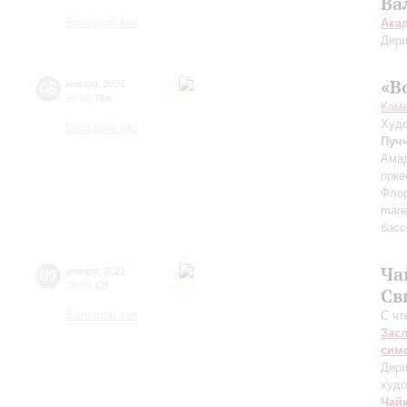
Ва
Большой зал
Ака
Дири
«В
08
января
,
2021
20:00
,
Пт
Каме
Худо
Большой зал
Пуч
Амад
орке
Флор
mare
басс
Ча
09
января
,
2021
20:00
,
Сб
Св
Большой зал
С чт
Зас
сим
Дири
худо
Чай