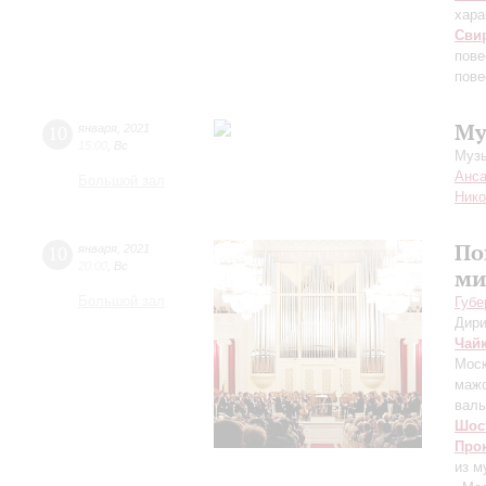
хара
Сви
пове
пове
Му
10
января
,
2021
15:00
,
Вс
Муз
Анса
Большой зал
Нико
По
10
января
,
2021
20:00
,
Вс
ми
Большой зал
Губе
Дири
Чай
Моск
мажо
вал
Шос
Про
из м