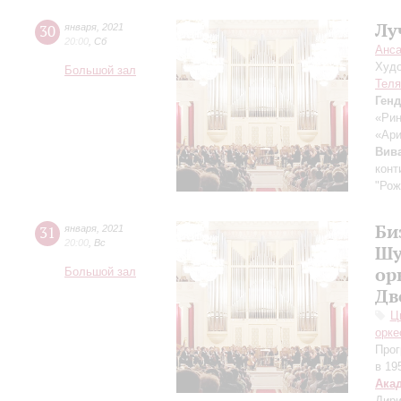
Лу
30
января
,
2021
20:00
,
Сб
Анса
Худо
Большой зал
Теля
Ген
«Рин
«Ар
Вив
конт
"Рож
Би
31
января
,
2021
20:00
,
Вс
Шу
ор
Большой зал
Дв
Ц
орке
Прог
в 195
Ака
Дири