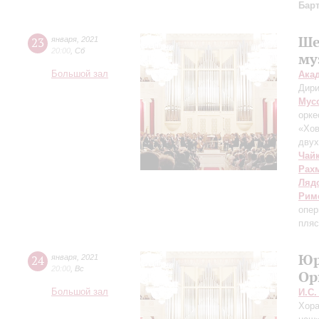
Бар
Ше
23
января
,
2021
20:00
,
Сб
му
Большой зал
Ака
Дири
Мус
орке
«Хо
двух
Чай
Рах
Ляд
Рим
опер
пляс
Юр
24
января
,
2021
20:00
,
Вс
Ор
Большой зал
И.С.
Хора