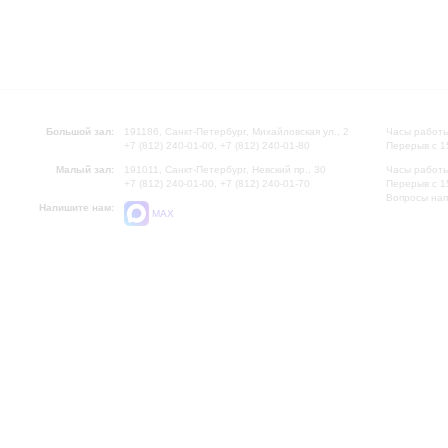
Большой зал:
191186, Санкт-Петербург, Михайловская ул., 2
Часы работы
+7 (812) 240-01-00, +7 (812) 240-01-80
Перерыв с 1
Малый зал:
191011, Санкт-Петербург, Невский пр., 30
Часы работы
+7 (812) 240-01-00, +7 (812) 240-01-70
Перерыв с 1
Вопросы на
Напишите нам:
MAX