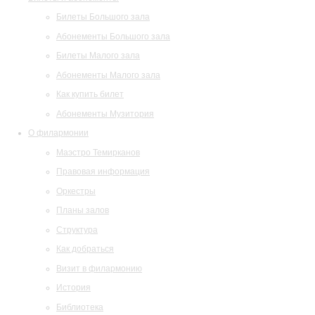
Билеты Большого зала
Абонементы Большого зала
Билеты Малого зала
Абонементы Малого зала
Как купить билет
Абонементы Музитория
О филармонии
Маэстро Темирканов
Правовая информация
Оркестры
Планы залов
Структура
Как добраться
Визит в филармонию
История
Библиотека