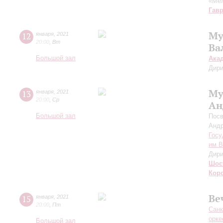
«Мел
Гав
Му
12
января
,
2021
20:00
,
Вт
Ва
Большой зал
Ака
Дири
Му
13
января
,
2021
20:00
,
Ср
Ан
Большой зал
Посв
Андр
Госу
им.В
Дири
Шос
Кор
Ве
15
января
,
2021
20:00
,
Пт
Санк
орке
Большой зал