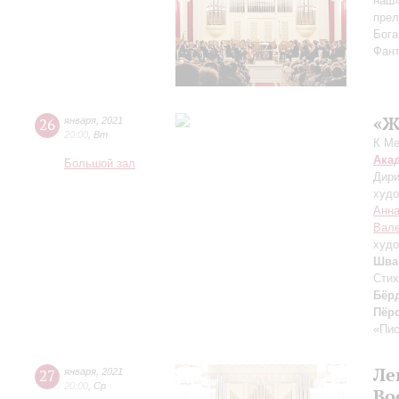
наш»
прел
Бога
Фант
«Ж
26
января
,
2021
20:00
,
Вт
К Ме
Ака
Большой зал
Дири
худо
Анн
Вале
худо
Шва
Стих
Бёр
Пёр
«Пи
Ле
27
января
,
2021
20:00
,
Ср
Во