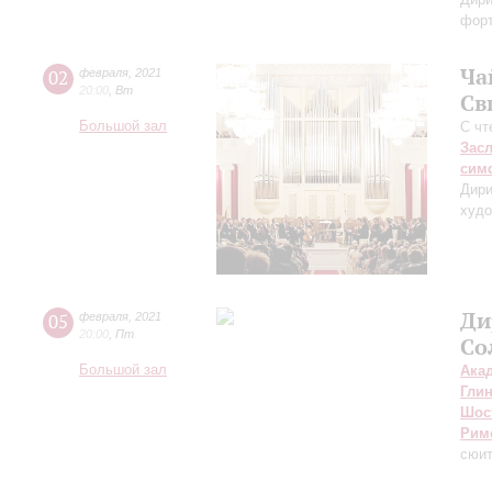
фор
Ча
02
февраля
,
2021
20:00
,
Вт
Св
Большой зал
С чт
Зас
сим
Дири
худо
Ди
05
февраля
,
2021
20:00
,
Пт
Со
Большой зал
Ака
Гли
Шос
Рим
сюит