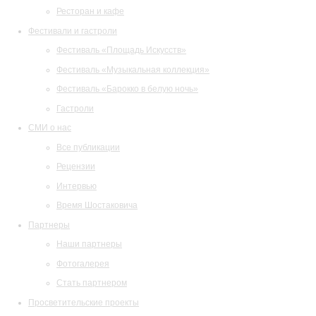
Ресторан и кафе
Фестивали и гастроли
Фестиваль «Площадь Искусств»
Фестиваль «Музыкальная коллекция»
Фестиваль «Барокко в белую ночь»
Гастроли
СМИ о нас
Все публикации
Рецензии
Интервью
Время Шостаковича
Партнеры
Наши партнеры
Фотогалерея
Стать партнером
Просветительские проекты