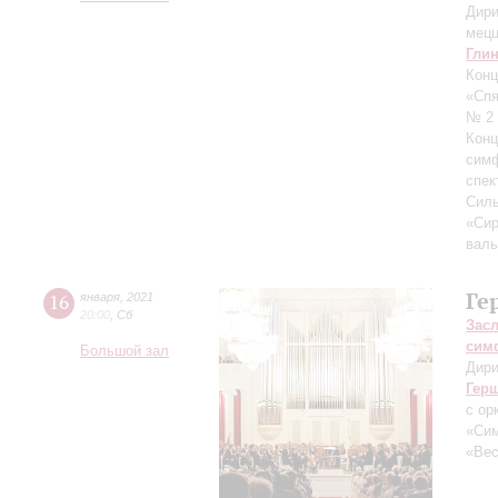
Дири
мецц
Гли
Конц
«Спя
№ 2 
Конц
сим
спек
Силь
«Сир
валь
Ге
16
января
,
2021
20:00
,
Сб
Зас
сим
Большой зал
Дири
Гер
с ор
«Сим
«Вес