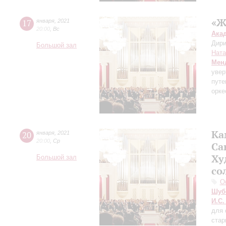
«Ж
17
января
,
2021
20:00
,
Вс
Ака
Дири
Большой зал
Ната
Мен
уве
путе
орке
Ка
20
января
,
2021
20:00
,
Ср
Са
Ху
Большой зал
со
О
Шуб
И.С.
для 
стар