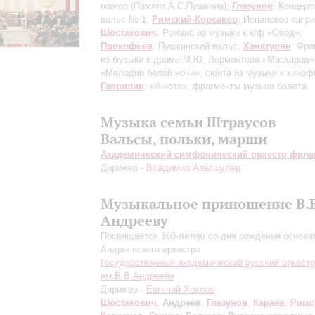
мажор (Памяти А.С.Пушкина);
Глазунов
: Концерт
вальс № 1;
Римский-Корсаков
: Испанское капри
Шостакович
: Романс из музыки к к/ф «Овод»;
Прокофьев
: Пушкинский вальс;
Хачатурян
: Фр
из музыки к драме М.Ю. Лермонтова «Маскарад
«Мелодии белой ночи», сюита из музыки к киноф
Гаврилин
: «Анюта», фрагменты музыки балета
Музыка семьи Штраусов
Вальсы, польки, марши
Академический симфонический оркестр фил
Дирижер -
Владимир Альтшулер
Музыкальное приношение В.В
Андрееву
Посвящается 160-летию со дня рождения основа
Андреевского оркестра
Государственный академический русский оркестр
им.В.В.Андреева
Дирижер -
Евгений Хохлов
Шостакович
,
Андреев
,
Глазунов
,
Караев
,
Римс