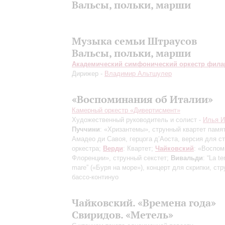
Вальсы, польки, марши
Музыка семьи Штраусов
Вальсы, польки, марши
Академический симфонический оркестр фил
Дирижер -
Владимир Альтшулер
«Воспоминания об Италии»
Камерный оркестр «Дивертисмент»
Художественный руководитель и солист -
Илья 
Пуччини
: «Хризантемы», струнный квартет памя
Амадео ди Савоя, герцога д’Аоста, версия для с
оркестра;
Верди
: Квартет;
Чайковский
: «Воспом
Флоренции», струнный секстет;
Вивальди
: “La t
mare” («Буря на море»), концерт для скрипки, ст
бассо-континуо
Чайковский. «Времена года»
Свиридов. «Метель»