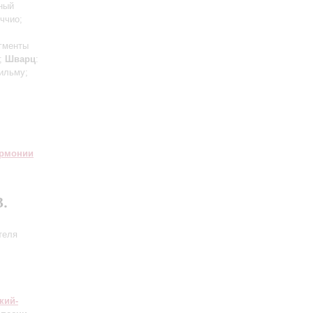
ный
ччио;
агменты
»;
Шварц
:
ильму;
армонии
.
теля
кий-