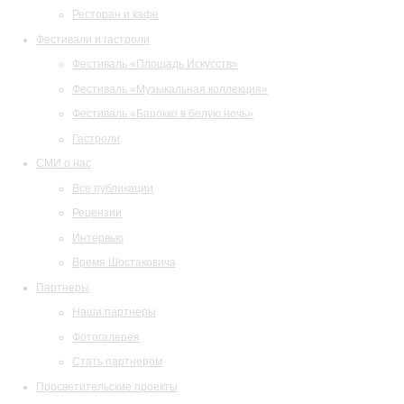
Ресторан и кафе
Фестивали и гастроли
Фестиваль «Площадь Искусств»
Фестиваль «Музыкальная коллекция»
Фестиваль «Барокко в белую ночь»
Гастроли
СМИ о нас
Все публикации
Рецензии
Интервью
Время Шостаковича
Партнеры
Наши партнеры
Фотогалерея
Стать партнером
Просветительские проекты