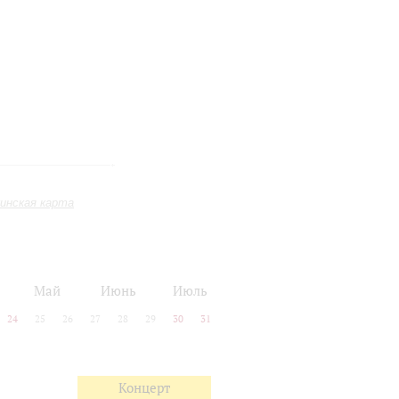
инская карта
Май
Июнь
Июль
24
25
26
27
28
29
30
31
Концерт