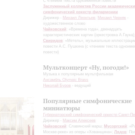
С чтением текста одноименной повести
Заслуженный коллектив России академическ
симфонический оркестр филармонии
Дирижер -
Михаил Леонтьев
;
Михаил Черняк
-
художественное слово
Чайковский
: «Времена года», двенадцать
характеристических картин
(оркестровка А.Гаука)
Свиридов
: «Метель», музыкальные иллюстрации
повести А.С. Пушкина
(с чтением текста одноиме
повести)
Мультконцерт «Ну, погоди!»
Музыка к популярным мультфильмам
Ансамбль Olympic Brass
Николай Буров
- ведущий
Популярные симфонические
миниатюры
Губернаторский симфонический оркестр Санкт-Пе
Дирижер -
Максим Алексеев
Чайковский
: Славянский марш;
Мусоргский
: «Р
Москве-реке» из оперы «Хованщина»;
Лядов
: По