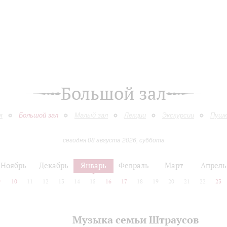
Большой зал
я
Большой зал
Малый зал
Лекции
Экскурсии
Пушк
сегодня 08 августа 2026, суббота
Ноябрь
Декабрь
Январь
Февраль
Март
Апрель
9
10
11
12
13
14
15
16
17
18
19
20
21
22
23
Музыка семьи Штраусов