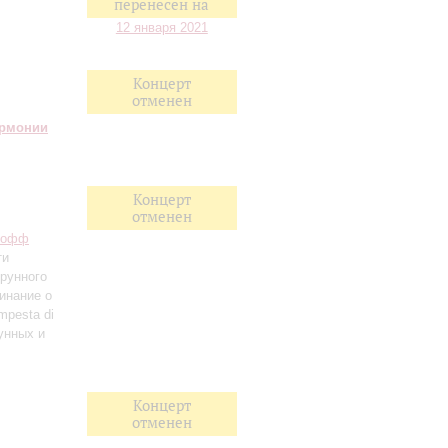
перенесен на
12 января 2021
Концерт
отменен
армонии
Концерт
отменен
Иофф
ти
трунного
инание о
empesta di
рунных и
Концерт
отменен