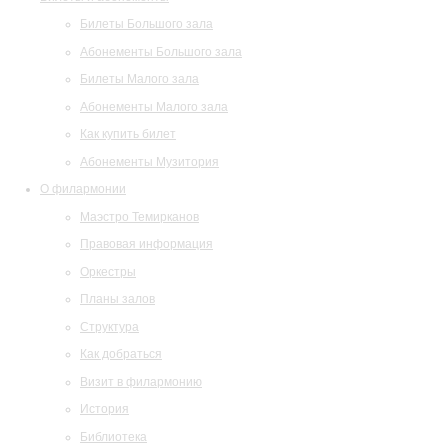
Билеты Большого зала
Абонементы Большого зала
Билеты Малого зала
Абонементы Малого зала
Как купить билет
Абонементы Музитория
О филармонии
Маэстро Темирканов
Правовая информация
Оркестры
Планы залов
Структура
Как добраться
Визит в филармонию
История
Библиотека