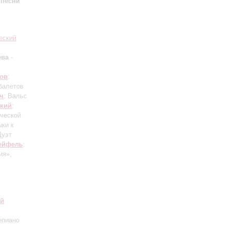
 песни
еский
ева
-
нов
:
балетов
ч
: Вальс
ский
:
ической
ыки к
Дуэт
ейфель
:
ия»,
ий
епиано