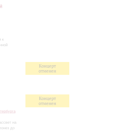
ий
;
 к
нной
Концерт
отменен
Концерт
отменен
тербурга
ассвет на
лонез до