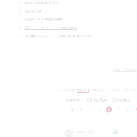
Творческие встречи
Выставки
Издания филармонии
Образовательные программы
Инклюзивные и специальные проекты
Все событи
2019/20
2020/21
2021/22
2022/23
2023/24
2024/25
2025/26
2026/27
Август
Сентябрь
Октябрь
1
2
3
4
5
6
7
8
06
января
,
2021
20:00
,
Ср