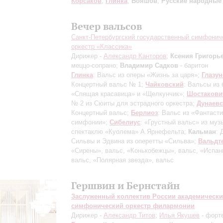
Корсаков
,
Глинка
;
Бояшов
;
Русские народные
Вечер вальсов
Санкт-Петербургский государственный симфонич
оркестр «Классика»
Дирижер -
Александр Канторов
;
Ксения Григорь
меццо-сопрано;
Владимир Садков
- баритон
Глинка
: Вальс из оперы «Жизнь за царя»;
Глазу
Концертный вальс № 1;
Чайковский
: Вальсы из 
«Спящая красавица» и «Щелкунчик»;
Шостакови
№ 2 из Сюиты для эстрадного оркестра;
Дунаев
Концертный вальс;
Берлиоз
: Вальс из «Фантаст
симфонии»;
Сибелиус
: «Грустный вальс» из муз
спектаклю «Куолема» А.Ярнефельта;
Кальман
: 
Сильвы и Эдвина из оперетты «Сильва»;
Вальдт
«Сирены», вальс, «Конькобежцы», вальс, «Испан
вальс, «Полярная звезда», вальс
Гершвин и Бернстайн
Заслуженный коллектив России академическ
симфонический оркестр филармонии
Дирижер -
Александр Титов
;
Илья Якушев
- форт