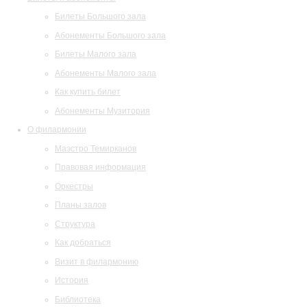
Билеты Большого зала
Абонементы Большого зала
Билеты Малого зала
Абонементы Малого зала
Как купить билет
Абонементы Музитория
О филармонии
Маэстро Темирканов
Правовая информация
Оркестры
Планы залов
Структура
Как добраться
Визит в филармонию
История
Библиотека