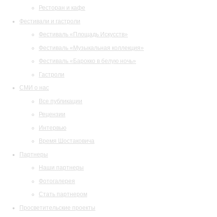
Ресторан и кафе
Фестивали и гастроли
Фестиваль «Площадь Искусств»
Фестиваль «Музыкальная коллекция»
Фестиваль «Барокко в белую ночь»
Гастроли
СМИ о нас
Все публикации
Рецензии
Интервью
Время Шостаковича
Партнеры
Наши партнеры
Фотогалерея
Стать партнером
Просветительские проекты