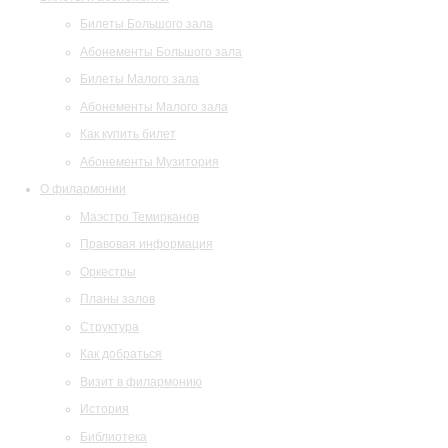
Билеты Большого зала
Абонементы Большого зала
Билеты Малого зала
Абонементы Малого зала
Как купить билет
Абонементы Музитория
О филармонии
Маэстро Темирканов
Правовая информация
Оркестры
Планы залов
Структура
Как добраться
Визит в филармонию
История
Библиотека