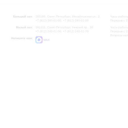
Большой зал:
191186, Санкт-Петербург, Михайловская ул., 2
Часы работы
+7 (812) 240-01-00, +7 (812) 240-01-80
Перерыв с 1
Малый зал:
191011, Санкт-Петербург, Невский пр., 30
Часы работы
+7 (812) 240-01-00, +7 (812) 240-01-70
Перерыв с 1
Вопросы на
Напишите нам:
MAX