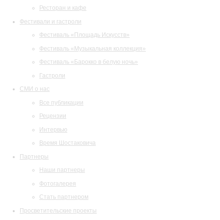
Ресторан и кафе
Фестивали и гастроли
Фестиваль «Площадь Искусств»
Фестиваль «Музыкальная коллекция»
Фестиваль «Барокко в белую ночь»
Гастроли
СМИ о нас
Все публикации
Рецензии
Интервью
Время Шостаковича
Партнеры
Наши партнеры
Фотогалерея
Стать партнером
Просветительские проекты