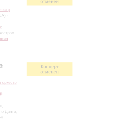
отменен
кестр
А) -
в
:
кестром;
ович
:
й
Концерт
отменен
 оркестр
ий
ш,
по Данте;
ом;