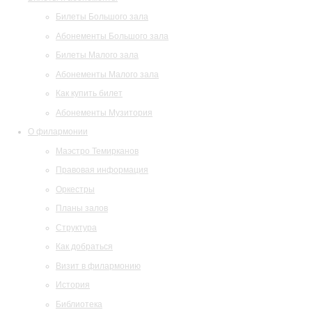
Билеты Большого зала
Абонементы Большого зала
Билеты Малого зала
Абонементы Малого зала
Как купить билет
Абонементы Музитория
О филармонии
Маэстро Темирканов
Правовая информация
Оркестры
Планы залов
Структура
Как добраться
Визит в филармонию
История
Библиотека