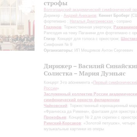
строфы
Волгоградский академический симфонический ор
Дирижер -
Андрей Аниханов
;
Кеннет Броберг
(СШ
фортепиано ;
Наталья Дмитриевская
- сопрано
Глазунов
: Торжественная увертюра;
Рахманино
Рапсодия на тему Паганини для фортепиано с ор
Глиэр
: Концерт для голоса с оркестром;
Шостак
Симфония № 9
Организаторы:
ИП Мещряков Антон Сергеевич
Дирижер – Василий Синайски
Солистка – Мария Дуэньяс
Концерт 3-го абонемента «
Первый симфонический
России
»
Заслуженный коллектив России академическ
симфонический оркестр филармонии
Чайковский
: Торжественный коронационный мар
«Франческа да Римини», фантазия для оркестра 
Прокофьев
: Концерт № 2 для скрипки с оркестр
Римский-Корсаков
: «Золотой петушок», четыре
музыкальные картинки из оперы