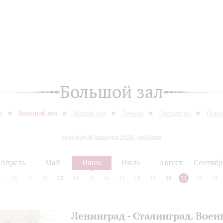
Большой зал
я
Большой зал
Малый зал
Лекции
Экскурсии
Пушк
сегодня 08 августа 2026, суббота
Апрель
Май
Июнь
Июль
Август
Сентябр
9
10
11
12
13
14
15
16
17
18
19
20
21
22
23
Ленинград - Сталинград. Вое