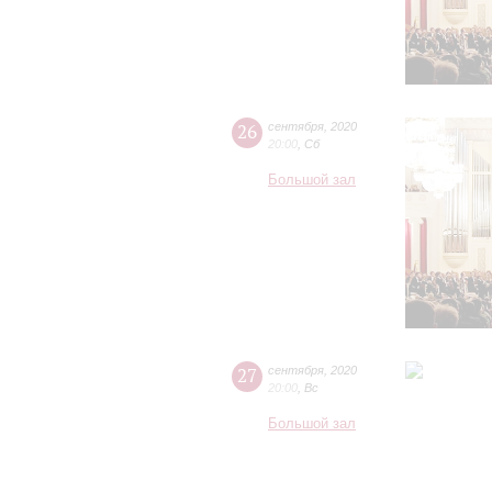
26
сентября
,
2020
20:00
,
Сб
Большой зал
27
сентября
,
2020
20:00
,
Вс
Большой зал