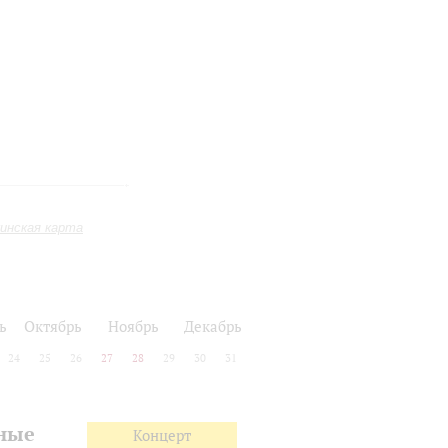
инская карта
ь
Октябрь
Ноябрь
Декабрь
24
25
26
27
28
29
30
31
нные
Концерт