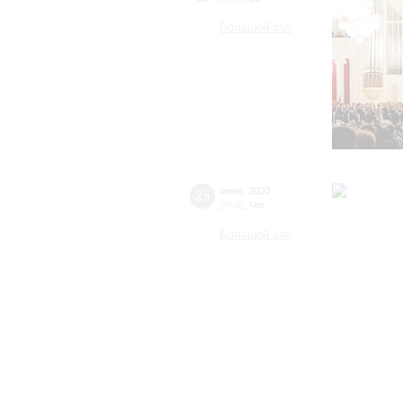
Большой зал
25
июня
,
2020
20:00
,
Чт
Большой зал