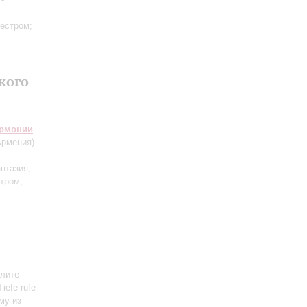
кестром;
кого
армонии
рмения)
нтазия,
тром,
алите
iefe rufe
ему из