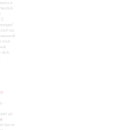
кката и
Herzlich
к
 2;
prungen”
lich tut
лаженной
t mich
нной
 dich
:
тр
н
-
церт до
и
:
естра из