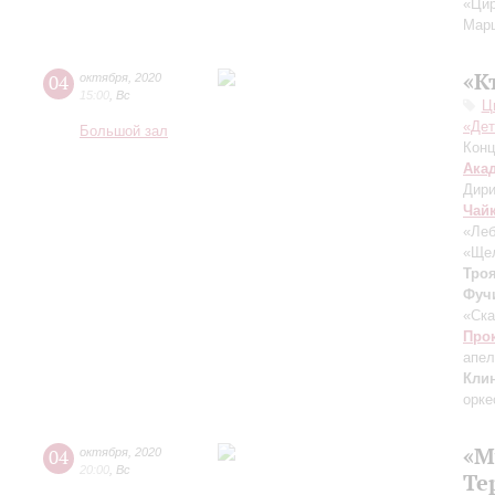
«Цир
Марш
«К
04
октября
,
2020
15:00
,
Вс
Ц
«Дет
Большой зал
Конц
Ака
Дири
Чай
«Леб
«Щел
Тро
Фуч
«Ска
Про
апел
Кли
орке
«М
04
октября
,
2020
20:00
,
Вс
Те