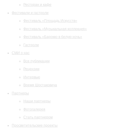
Ресторан и кафе
Фестивали и гастроли
Фестиваль «Площадь Искусств»
Фестиваль «Музыкальная коллекция»
Фестиваль «Барокко в белую ночь»
Гастроли
СМИ о нас
Все публикации
Рецензии
Интервью
Время Шостаковича
Партнеры
Наши партнеры
Фотогалерея
Стать партнером
Просветительские проекты