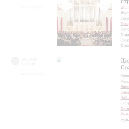
ст
Большой зал
Волг
Дири
форт
Глаз
Рапс
Гли
Сим
Орг
Ди
25
июня
,
2020
20:00
,
Чт
Со
Большой зал
Конц
Росс
Зас
сим
Чай
«Фра
Про
Рим
музы