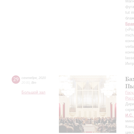
Магн
фуга
tut 
блаж
Бра
(«Ро
mich
конч
verl
конч
lass
Интр
Ба
29
сентября
,
2020
20:00
,
Вт
Пь
Большой зал
Госу
Росс
Дири
скри
И.С.
мино
Конц
цикл