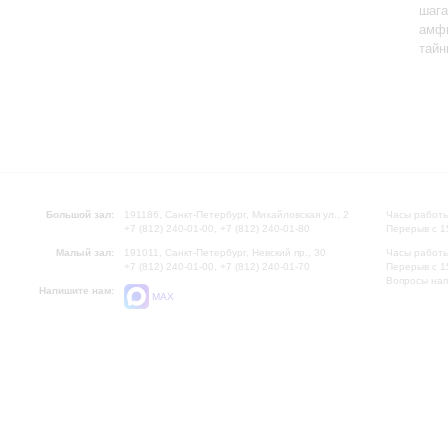
шага
амфи
тайн
Большой зал:
191186, Санкт-Петербург, Михайловская ул., 2
Часы работы
+7 (812) 240-01-00, +7 (812) 240-01-80
Перерыв с 1
Малый зал:
191011, Санкт-Петербург, Невский пр., 30
Часы работы
+7 (812) 240-01-00, +7 (812) 240-01-70
Перерыв с 1
Вопросы на
Напишите нам:
MAX