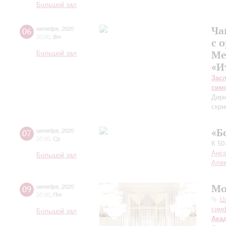
Большой зал
Ча
06
октября
,
2020
20:00
,
Вт
с 
Ме
Большой зал
«И
Зас
сим
Дири
скри
«Б
07
октября
,
2020
20:00
,
Ср
К 50
Анса
Большой зал
Алек
Мо
09
октября
,
2020
20:00
,
Пт
Ц
симф
Большой зал
Ака