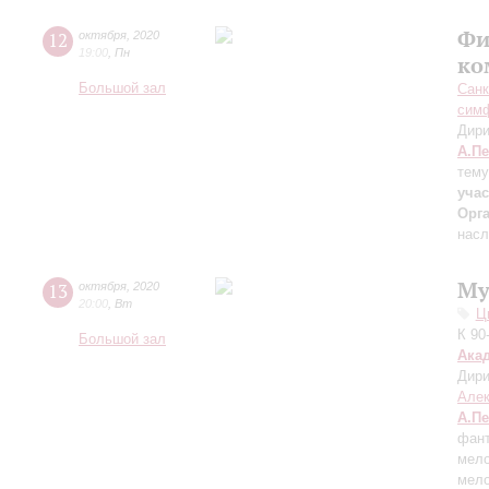
Фи
12
октября
,
2020
19:00
,
Пн
ко
Большой зал
Санк
симф
Дири
А.П
тему
уча
Орг
насл
Му
13
октября
,
2020
20:00
,
Вт
Ц
К 90
Большой зал
Ака
Дири
Але
А.П
фант
мело
мело