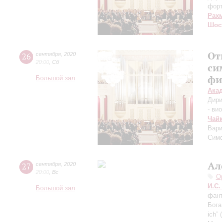
фор
Рах
Шос
От
26
сентября
,
2020
20:00
,
Сб
си
фи
Большой зал
Ака
Дири
- ви
Чай
Вари
Сим
Ал
27
сентября
,
2020
20:00
,
Вс
О
И.С.
Большой зал
фант
Бога
ich”