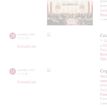
Дири
фор
Артё
Моц
с ор
Со
10
октября
,
2020
20:00
,
Сб
Ц
к 10
Большой зал
Росс
Бет
Сен
Се
11
октября
,
2020
20:00
,
Вс
Зас
сим
Большой зал
Дири
Изот
Рах
Рапс
Сим