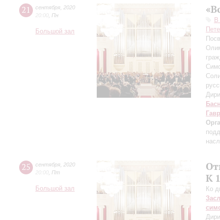
«В
21
сентября
,
2020
20:00
,
Пн
В
Пете
Большой зал
Посв
Олим
граж
Симф
Соли
русс
Дири
Бас
Гав
Орг
подд
насл
От
25
сентября
,
2020
20:00
,
Пт
К 
Большой зал
Ко д
Зас
сим
Дири