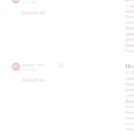
20:00
,
Пт
Ц
деся
Большой зал
Вече
нояб
Зас
сим
Дири
Бет
Конц
Ис
03
октября
,
2020
20:00
,
Сб
К 12
Санк
Большой зал
орке
Дири
сопр
Дун
Гран
Валь
Конц
из к
«Мол