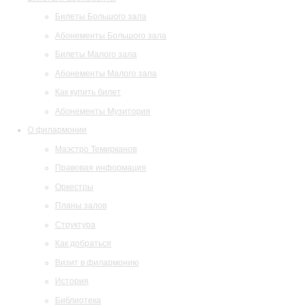
Билеты Большого зала
Абонементы Большого зала
Билеты Малого зала
Абонементы Малого зала
Как купить билет
Абонементы Музитория
О филармонии
Маэстро Темирканов
Правовая информация
Оркестры
Планы залов
Структура
Как добраться
Визит в филармонию
История
Библиотека