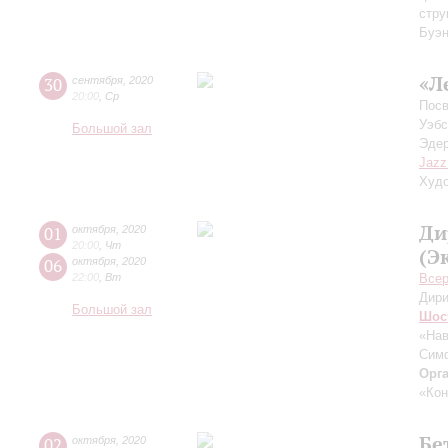
стру
Буэн
«Л
30
сентября
,
2020
20:00
,
Ср
Посв
Уэбс
Большой зал
Эдер
Jazz
Худо
Ди
01
октября
,
2020
20:00
,
Чт
(Э
06
октября
,
2020
22:00
,
Вт
Всер
Дири
Большой зал
Шос
«На
Симф
Орг
«Кон
Бе
02
октября
,
2020