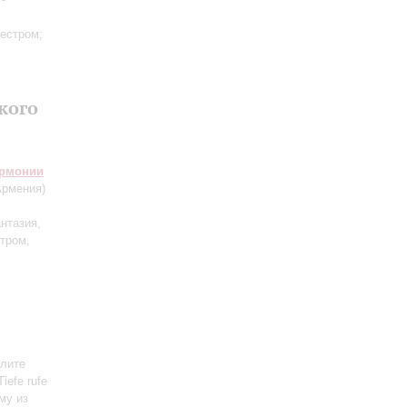
кестром;
кого
армонии
рмения)
нтазия,
тром,
алите
iefe rufe
ему из