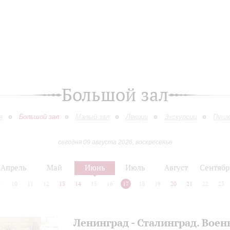
Большой зал
я
Большой зал
Малый зал
Лекции
Экскурсии
Пушк
сегодня 09 августа 2026, воскресенье
Апрель
Май
Июнь
Июль
Август
Сентябр
9
10
11
12
13
14
15
16
17
18
19
20
21
22
23
Ленинград - Сталинград. Вое