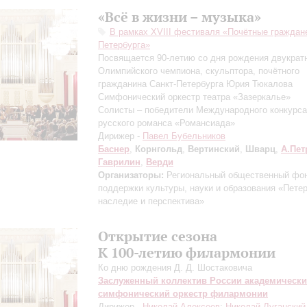
«Всё в жизни – музыка»
В рамках XVIII фестиваля «Почётные граждане
Петербурга»
Посвящается 90-летию со дня рождения двукрат
Олимпийского чемпиона, скульптора, почётного
гражданина Санкт-Петербурга Юрия Тюкалова
Симфонический оркестр театра «Зазеркалье»
Солисты – победители Международного конкурса
русского романса «Романсиада»
Дирижер -
Павел Бубельников
Баснер
,
Корнгольд
,
Вертинский
,
Шварц
,
А.Пет
Гаврилин
,
Верди
Организаторы:
Региональный общественный фо
поддержки культуры, науки и образования «Пете
наследие и перспектива»
Открытие сезона
К 100-летию филармонии
Ко дню рождения Д. Д. Шостаковича
Заслуженный коллектив России академическ
симфонический оркестр филармонии
Дирижер -
Николай Алексеев
;
Николай Луганский