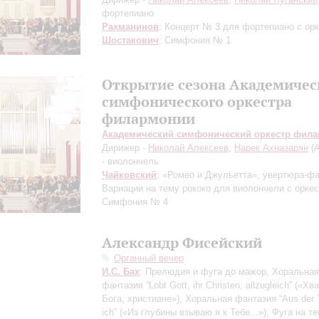
фортепиано
Рахманинов
: Концерт № 3 для фортепиано с ор
Шостакович
: Симфония № 1
Открытие сезона Академичес
симфонического оркестра
филармонии
Академический симфонический оркестр фил
Дирижер -
Николай Алексеев
;
Нарек Ахназарян
(А
- виолончель
Чайковский
: «Ромео и Джульетта», увертюра-фа
Вариации на тему рококо для виолончели с оркес
Симфония № 4
Александр Фисейский
Органный вечер
И.С. Бах
: Прелюдия и фуга до мажор, Хоральная
фантазия “Lobt Gott, ihr Christen, allzugleich” («Хв
Бога, христиане»), Хоральная фантазия “Aus der T
ich” («Из глубины взываю я к Тебе...»), Фуга на т