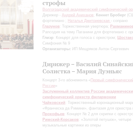
строфы
Волгоградский академический симфонический ор
Дирижер -
Андрей Аниханов
;
Кеннет Броберг
(СШ
фортепиано ;
Наталья Дмитриевская
- сопрано
Глазунов
: Торжественная увертюра;
Рахманино
Рапсодия на тему Паганини для фортепиано с ор
Глиэр
: Концерт для голоса с оркестром;
Шостак
Симфония № 9
Организаторы:
ИП Мещряков Антон Сергеевич
Дирижер – Василий Синайски
Солистка – Мария Дуэньяс
Концерт 3-го абонемента «
Первый симфонический
России
»
Заслуженный коллектив России академическ
симфонический оркестр филармонии
Чайковский
: Торжественный коронационный мар
«Франческа да Римини», фантазия для оркестра 
Прокофьев
: Концерт № 2 для скрипки с оркестр
Римский-Корсаков
: «Золотой петушок», четыре
музыкальные картинки из оперы