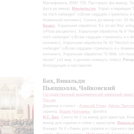
Магнификата, BWV 733, Пастораль фа мажор, То
фуга ре минор;
Мендельсон
: Хорал и вариация "
tut mich verlangen" («Всем сердцем стремлюсь я 
блаженной кончине»), Соната до минор соч. 65 №
Брамс
: Хоральная обработка “Es ist ein Ros’ ents
(«Роза расцвела»), Хоральная обработка № 9 “Herz
mich verlangen” («Всем сердцем стремлюсь я к б
кончине»), Хоральная обработка № 10 “Herzlich tu
verlangen” («Всем сердцем стремлюсь я к блаже
кончине»), Хоральная обработка "O Welt, ich muss
lassen" («О мир, я должен покинуть тебя»);
Регер
Интродукция и пассакалия
Бах, Вивальди
Пьяццолла, Чайковский
Государственный академический камерный оркес
России
Дирижер и солист -
Алексей Уткин
;
Айлен Притчи
скрипка;
Мария Чепурина
- флейта
И.С. Бах
: Сюита № 2 си минор для оркестра, Кон
минор для скрипки и гобоя с оркестром;
Вивальд
Концерт № 4 «Зима» для скрипки и струнного орк