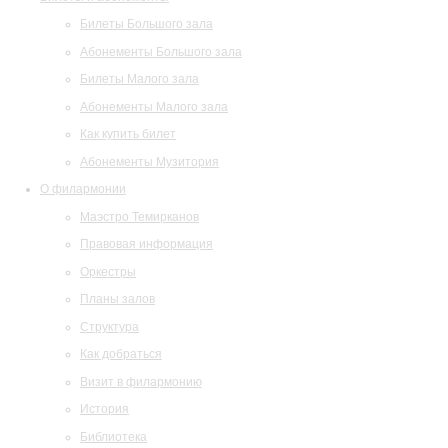
Билеты Большого зала
Абонементы Большого зала
Билеты Малого зала
Абонементы Малого зала
Как купить билет
Абонементы Музитория
О филармонии
Маэстро Темирканов
Правовая информация
Оркестры
Планы залов
Структура
Как добраться
Визит в филармонию
История
Библиотека