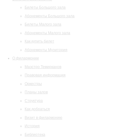
Билеты Большого зала
Абонементы Большого зала
Билеты Малого зала
Абонементы Малого зала
Как купить билет
Абонементы Музитория
О филармонии
Маэстро Темирканов
Правовая информация
Оркестры
Планы залов
Структура
Как добраться
Визит в филармонию
История
Библиотека