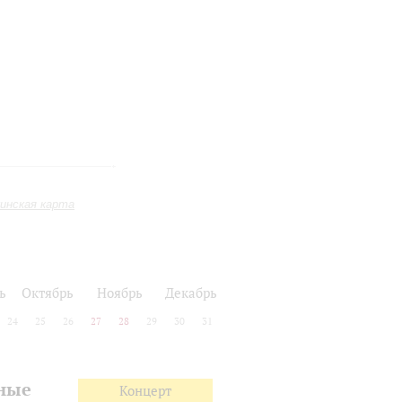
инская карта
ь
Октябрь
Ноябрь
Декабрь
24
25
26
27
28
29
30
31
нные
Концерт