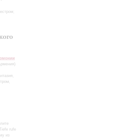
кестром;
кого
армонии
рмения)
нтазия,
тром,
алите
iefe rufe
ему из