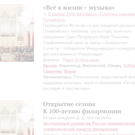
«Всё в жизни – музыка»
В рамках XVIII фестиваля «Почётные граждане
Петербурга»
Посвящается 90-летию со дня рождения двукрат
Олимпийского чемпиона, скульптора, почётного
гражданина Санкт-Петербурга Юрия Тюкалова
Симфонический оркестр театра «Зазеркалье»
Солисты – победители Международного конкурса
русского романса «Романсиада»
Дирижер -
Павел Бубельников
Баснер
,
Корнгольд
,
Вертинский
,
Шварц
,
А.Пет
Гаврилин
,
Верди
Организаторы:
Региональный общественный фо
поддержки культуры, науки и образования «Пете
наследие и перспектива»
Открытие сезона
К 100-летию филармонии
Ко дню рождения Д. Д. Шостаковича
Заслуженный коллектив России академическ
симфонический оркестр филармонии
Дирижер -
Николай Алексеев
;
Николай Луганский