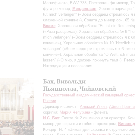
Магнификата, BWV 733, Пастораль фа мажор, То
фуга ре минор;
Мендельсон
: Хорал и вариация "
tut mich verlangen" («Всем сердцем стремлюсь я 
блаженной кончине»), Соната до минор соч. 65 №
Брамс
: Хоральная обработка “Es ist ein Ros’ ents
(«Роза расцвела»), Хоральная обработка № 9 “Herz
mich verlangen” («Всем сердцем стремлюсь я к б
кончине»), Хоральная обработка № 10 “Herzlich tu
verlangen” («Всем сердцем стремлюсь я к блаже
кончине»), Хоральная обработка "O Welt, ich muss
lassen" («О мир, я должен покинуть тебя»);
Регер
Интродукция и пассакалия
Бах, Вивальди
Пьяццолла, Чайковский
Государственный академический камерный оркес
России
Дирижер и солист -
Алексей Уткин
;
Айлен Притчи
скрипка;
Мария Чепурина
- флейта
И.С. Бах
: Сюита № 2 си минор для оркестра, Кон
минор для скрипки и гобоя с оркестром;
Вивальд
Концерт № 4 «Зима» для скрипки и струнного орк