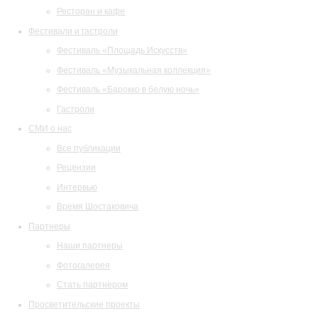
Ресторан и кафе
Фестивали и гастроли
Фестиваль «Площадь Искусств»
Фестиваль «Музыкальная коллекция»
Фестиваль «Барокко в белую ночь»
Гастроли
СМИ о нас
Все публикации
Рецензии
Интервью
Время Шостаковича
Партнеры
Наши партнеры
Фотогалерея
Стать партнером
Просветительские проекты