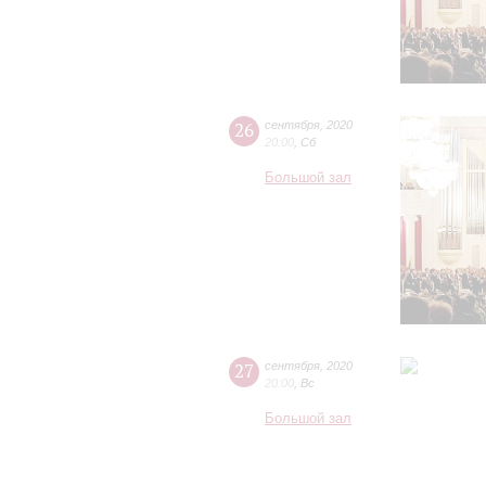
26
сентября
,
2020
20:00
,
Сб
Большой зал
27
сентября
,
2020
20:00
,
Вс
Большой зал