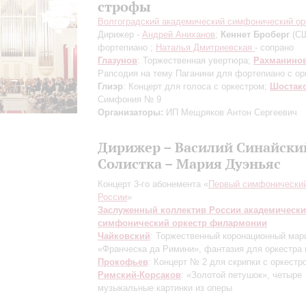
строфы
Волгоградский академический симфонический ор
Дирижер -
Андрей Аниханов
;
Кеннет Броберг
(СШ
фортепиано ;
Наталья Дмитриевская
- сопрано
Глазунов
: Торжественная увертюра;
Рахманино
Рапсодия на тему Паганини для фортепиано с ор
Глиэр
: Концерт для голоса с оркестром;
Шостак
Симфония № 9
Организаторы:
ИП Мещряков Антон Сергеевич
Дирижер – Василий Синайски
Солистка – Мария Дуэньяс
Концерт 3-го абонемента «
Первый симфонический
России
»
Заслуженный коллектив России академическ
симфонический оркестр филармонии
Чайковский
: Торжественный коронационный мар
«Франческа да Римини», фантазия для оркестра 
Прокофьев
: Концерт № 2 для скрипки с оркестр
Римский-Корсаков
: «Золотой петушок», четыре
музыкальные картинки из оперы