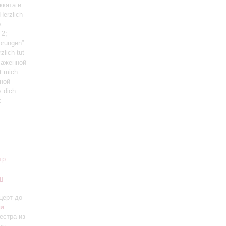
кката и
Herzlich
к
 2;
prungen”
lich tut
лаженной
t mich
нной
 dich
:
тр
н
-
церт до
и
:
естра из