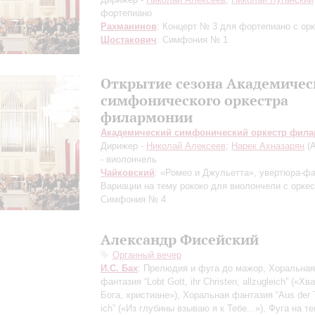
фортепиано
Рахманинов
: Концерт № 3 для фортепиано с ор
Шостакович
: Симфония № 1
Открытие сезона Академичес
симфонического оркестра
филармонии
Академический симфонический оркестр фил
Дирижер -
Николай Алексеев
;
Нарек Ахназарян
(А
- виолончель
Чайковский
: «Ромео и Джульетта», увертюра-фа
Вариации на тему рококо для виолончели с оркес
Симфония № 4
Александр Фисейский
Органный вечер
И.С. Бах
: Прелюдия и фуга до мажор, Хоральная
фантазия “Lobt Gott, ihr Christen, allzugleich” («Хв
Бога, христиане»), Хоральная фантазия “Aus der T
ich” («Из глубины взываю я к Тебе...»), Фуга на т