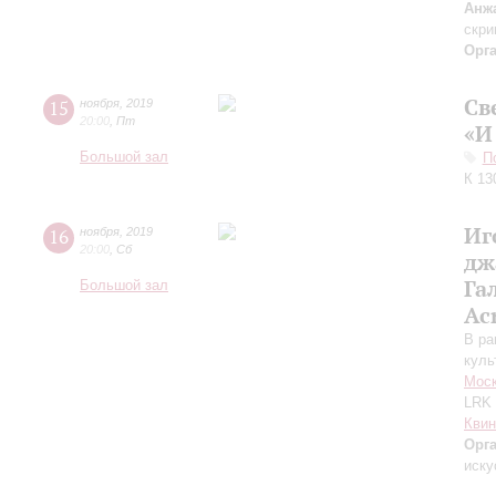
Анж
скри
Орг
Св
15
ноября
,
2019
20:00
,
Пт
«И
Большой зал
П
К 13
Иг
16
ноября
,
2019
20:00
,
Сб
дж
Га
Большой зал
Ac
В ра
куль
Моск
LRK 
Квин
Орг
иску