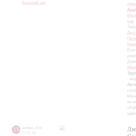
Большой зал
джи
Ака
Моск
хор
Тим
Детс
Пете
Каме
Екат
дири
Дири
Ива
Эду
- ве
Арт
соли
Мини
из к
«Раб
цирю
Ди
13
ноября
,
2019
20:00
,
Ср