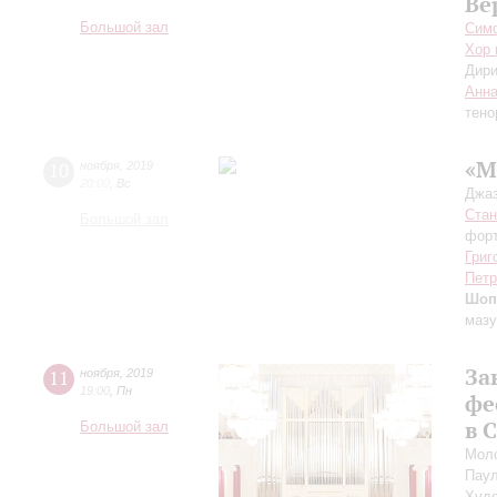
Ве
Большой зал
Симф
Хор 
Дири
Анна
тено
«М
10
ноября
,
2019
20:00
,
Вс
Джаз
Стан
Большой зал
форт
Григ
Петр
Шоп
мазу
За
11
ноября
,
2019
19:00
,
Пн
фе
в 
Большой зал
Моло
Пау
Худо