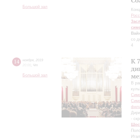
Со
Большой зал
Конц
Росс
Зас
сим
Вай
со д
4
К 
14
ноября
,
2019
20:00
,
Чт
ди
ме
Большой зал
В ра
куль
Симф
Симф
фил
Дири
- ск
Шос
Поло
Итал