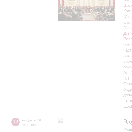
Вас
Кал
(Исп
Отс
(Исп
Дани
Рос
орке
част
орке
виол
орк
Аль
II, I
Орг
бюдж
допо
Пете
Е.А.
Эд
12
ноября
,
2019
20:00
,
Вт
Конц