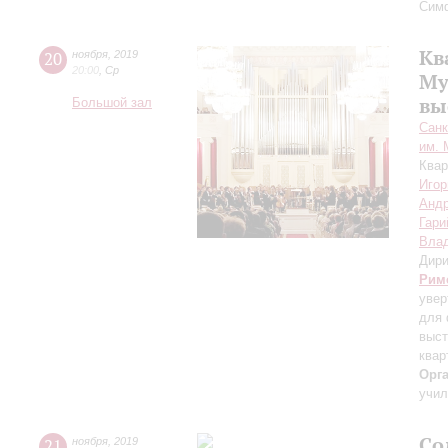
Сим
Кв
20
ноября
,
2019
20:00
,
Ср
Му
вы
Большой зал
Санк
им. 
Квар
Игор
Андр
Гари
Вла
Дири
Рим
увер
для 
выс
квар
Орг
учил
Со
21
ноября
,
2019