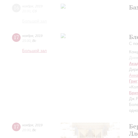
Ба
16
ноября
,
2019
20:00
,
Сб
Большой зал
Бл
17
ноября
,
2019
15:00
,
Вс
С по
Большой зал
Конц
Днев
Ака
Дири
Анна
Григ
«Кол
Бри
Дж.
Боле
одно
Бе
17
ноября
,
2019
20:00
,
Вс
Лл