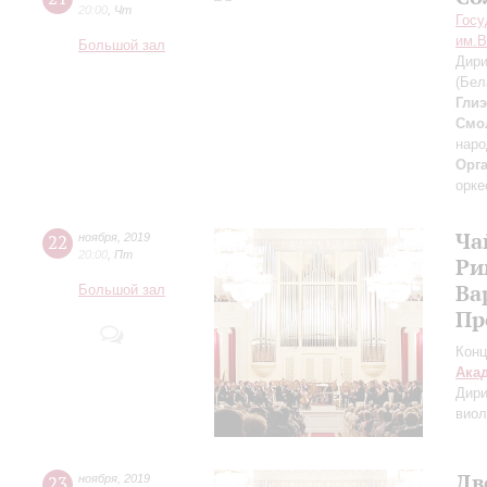
20:00
,
Чт
Госу
им.В
Большой зал
Дири
(Бел
Гли
Смо
наро
Орг
орке
Ча
22
ноября
,
2019
20:00
,
Пт
Ри
Ва
Большой зал
Пр
Конц
Ака
Дири
виол
Дв
23
ноября
,
2019