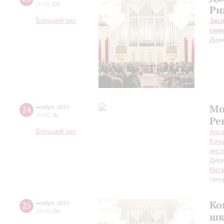
20:00
,
Сб
Ри
Большой зал
Зас
сим
Дири
Мо
24
ноября
,
2019
20:00
,
Вс
Ре
Большой зал
Анса
Конц
инст
Дири
Ната
тено
Ко
25
ноября
,
2019
19:00
,
Пн
шк