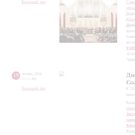
Большой зал
Симф
обла
Дири
Юри
Дюб
фан
Симф
исто
Уэб
«Сол
Чар
Ди
19
ноября
,
2019
20:00
,
Вт
Со
Большой зал
К 15
маэс
Конц
орке
Зас
сим
Хач
Конц