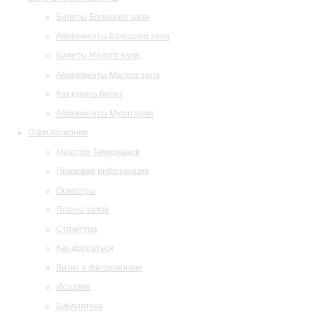
Билеты Большого зала
Абонементы Большого зала
Билеты Малого зала
Абонементы Малого зала
Как купить билет
Абонементы Музитория
О филармонии
Маэстро Темирканов
Правовая информация
Оркестры
Планы залов
Структура
Как добраться
Визит в филармонию
История
Библиотека