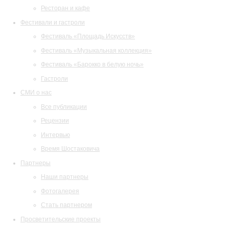
Ресторан и кафе
Фестивали и гастроли
Фестиваль «Площадь Искусств»
Фестиваль «Музыкальная коллекция»
Фестиваль «Барокко в белую ночь»
Гастроли
СМИ о нас
Все публикации
Рецензии
Интервью
Время Шостаковича
Партнеры
Наши партнеры
Фотогалерея
Стать партнером
Просветительские проекты