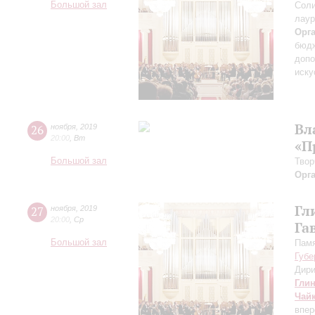
Большой зал
Соли
лаур
Орг
бюдж
допо
иску
Вл
26
ноября
,
2019
20:00
,
Вт
«П
Большой зал
Твор
Орг
Гл
27
ноября
,
2019
20:00
,
Ср
Га
Большой зал
Памя
Губе
Дири
Гли
Чай
впер