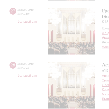
Гр
27
ноября
,
2018
20:00
,
Вт
06
Большой зал
К 65
Конц
и в 
Ака
Дири
Але
Ас
28
ноября
,
2018
20:00
,
Ср
«Т
Большой зал
Анса
Эми
Олег
Кири
Мих
Пья