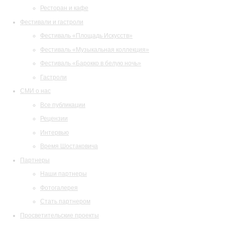
Ресторан и кафе
Фестивали и гастроли
Фестиваль «Площадь Искусств»
Фестиваль «Музыкальная коллекция»
Фестиваль «Барокко в белую ночь»
Гастроли
СМИ о нас
Все публикации
Рецензии
Интервью
Время Шостаковича
Партнеры
Наши партнеры
Фотогалерея
Стать партнером
Просветительские проекты