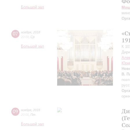
Фо
Большой зал
Моц
мин
Орг
«С
07
ноября
,
2018
20:00
,
Ср
19
Большой зал
К 10
Дири
Але
Юри
Нов
В. 
поэт
русс
Орг
орке
Ди
09
ноября
,
2018
20:00
,
Пт
(Г
Со
Большой зал