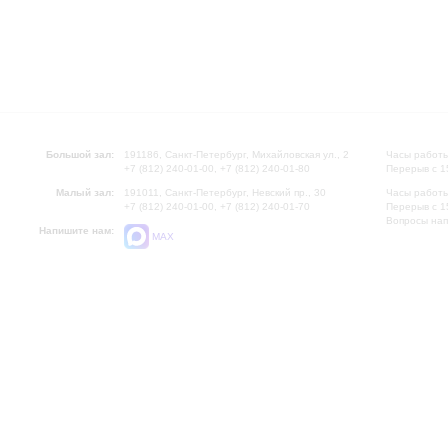
Большой зал:
191186, Санкт-Петербург, Михайловская ул., 2
Часы работы
+7 (812) 240-01-00, +7 (812) 240-01-80
Перерыв с 1
Малый зал:
191011, Санкт-Петербург, Невский пр., 30
Часы работы
+7 (812) 240-01-00, +7 (812) 240-01-70
Перерыв с 1
Вопросы на
Напишите нам:
MAX