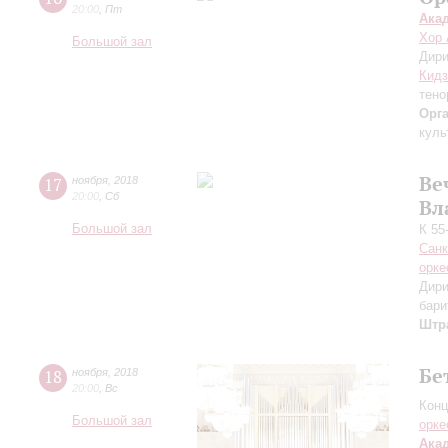
20:00
,
Пт
Ака
Хор 
Большой зал
Дири
Кидз
тено
Орг
куль
Ве
17
ноября
,
2018
20:00
,
Сб
Вл
Большой зал
К 55
Санк
орке
Дири
бари
Штр
Бе
18
ноября
,
2018
20:00
,
Вс
Конц
Большой зал
орке
Ака