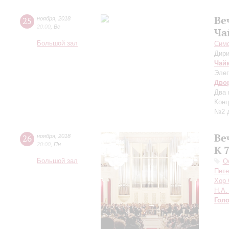
Ве
25
ноября
,
2018
20:00
,
Вс
Ча
Большой зал
Симф
Дири
Чай
Элег
Дво
Два 
Конц
№2 д
Ве
26
ноября
,
2018
20:00
,
Пн
К 
Большой зал
О
Пете
Хор 
Н.А.
Гол