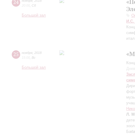
«П
24
ноября
,
2018
20:00
,
Сб
Эл
Большой зал
О
И.С.
Конц
симф
итал
«М
25
ноября
,
2018
15:00
,
Вс
Конц
Большой зал
Днев
Зас
сим
Дири
форт
муз
учащ
Нико
Л. М
дете
зоол
Баба