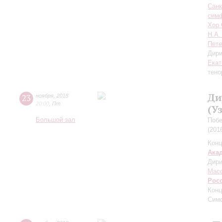
Санк
симф
Хор 
Н.А.
Пете
Дири
Екат
тено
Ди
23
ноября
,
2018
20:00
,
Пт
(У
Большой зал
Побе
(201
Конц
Ака
Дири
Мас
Рос
Конц
Сим