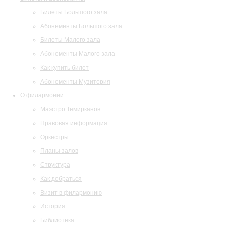
Билеты Большого зала
Абонементы Большого зала
Билеты Малого зала
Абонементы Малого зала
Как купить билет
Абонементы Музитория
О филармонии
Маэстро Темирканов
Правовая информация
Оркестры
Планы залов
Структура
Как добраться
Визит в филармонию
История
Библиотека