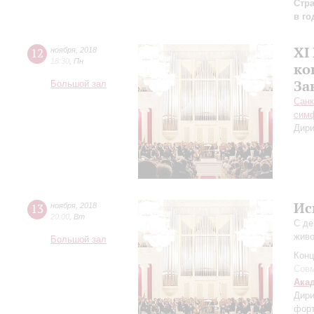
Стр
в г
XI
12
ноября
,
2018
18:30
,
Пн
ко
За
Большой зал
Санк
симф
Дири
Ис
13
ноября
,
2018
20:00
,
Вт
С де
живо
Большой зал
Конц
Совм
Ака
Дири
фор