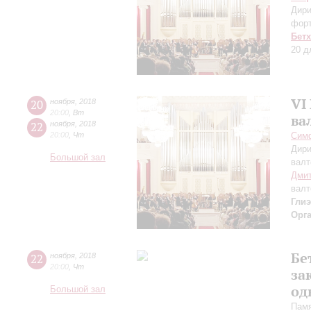
Дири
фор
Бет
20 д
VI
20
ноября
,
2018
20:00
,
Вт
ва
22
ноября
,
2018
20:00
,
Чт
Симф
Дири
Большой зал
валт
Дмит
валт
Гли
Орг
Бе
22
ноября
,
2018
20:00
,
Чт
за
од
Большой зал
Памя