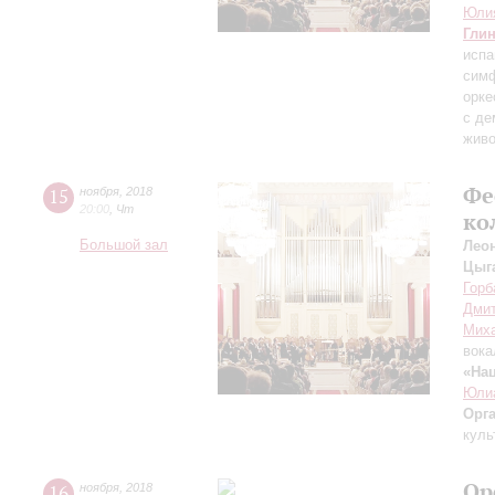
Юли
Гли
испа
симф
орке
с де
живо
Фе
15
ноября
,
2018
20:00
,
Чт
ко
Большой зал
Лео
Цыг
Горб
Дмит
Мих
вока
«На
Юли
Орг
куль
Ор
16
ноября
,
2018