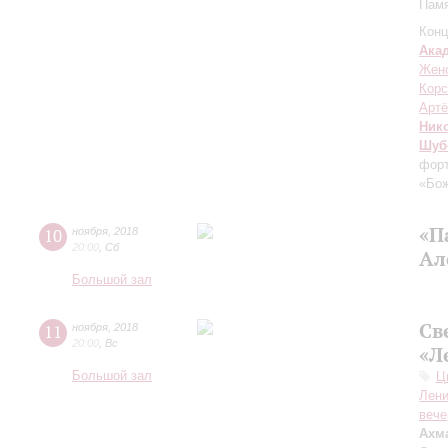
Памя
Конц
Ака
Женс
Корс
Артё
Ник
Шуб
форт
«Бож
«П
10
ноября
,
2018
20:00
,
Сб
Ал
Большой зал
Св
11
ноября
,
2018
20:00
,
Вс
«Л
Большой зал
Ц
Лени
вече
Ахма