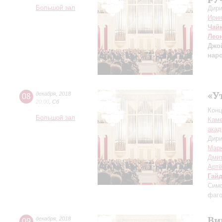
Большой зал
Дири
Ирин
Чай
Лео
Джо
нар
«У
08
декабря
,
2018
20:00
,
Сб
Конц
Большой зал
Каме
акад
Дири
Мар
Дми
Артё
Гай
Симф
фаго
Ви
09
декабря
,
2018