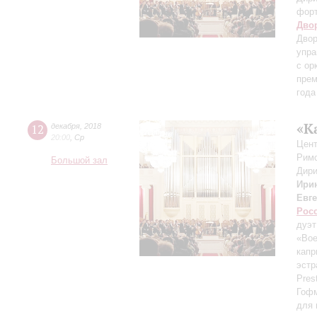
фор
Дво
Двор
упра
с ор
прем
года
«К
12
декабря
,
2018
20:00
,
Ср
Цент
Римс
Большой зал
Дири
Ири
Евге
Рос
дуэт
«Во
капр
эстр
Pres
Гоф
для 