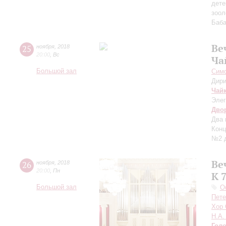
дете
зоол
Баба
Ве
25
ноября
,
2018
20:00
,
Вс
Ча
Большой зал
Симф
Дири
Чай
Элег
Дво
Два 
Конц
№2 д
Ве
26
ноября
,
2018
20:00
,
Пн
К 
Большой зал
О
Пете
Хор 
Н.А.
Гол