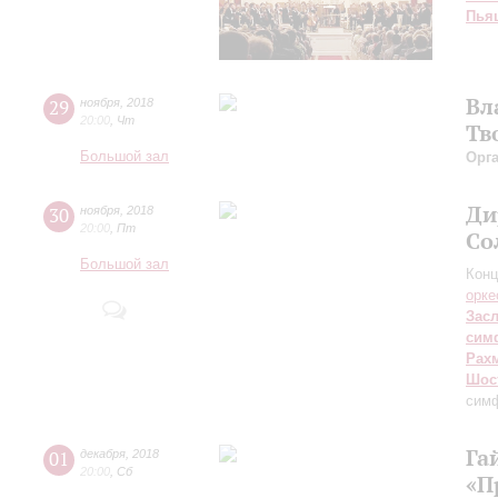
Пья
Вл
29
ноября
,
2018
20:00
,
Чт
Тв
Большой зал
Орг
Ди
30
ноября
,
2018
20:00
,
Пт
Со
Большой зал
Конц
орке
Зас
сим
Рах
Шос
сим
Га
01
декабря
,
2018
20:00
,
Сб
«П