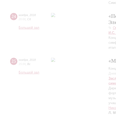
Сим
«П
24
ноября
,
2018
20:00
,
Сб
Эл
Большой зал
О
И.С.
Конц
симф
итал
«М
25
ноября
,
2018
15:00
,
Вс
Конц
Большой зал
Днев
Зас
сим
Дири
форт
муз
учащ
Нико
Л. М