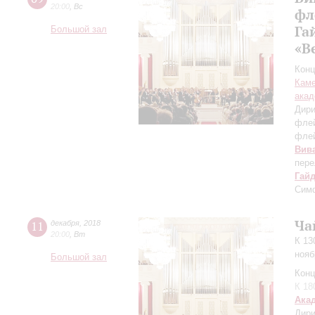
20:00
,
Вс
фл
Га
Большой зал
«В
Конц
Каме
акад
Дири
фле
фле
Вив
пере
Гай
Сим
Ча
11
декабря
,
2018
20:00
,
Вт
К 13
нояб
Большой зал
Конц
К 18
Ака
Дири