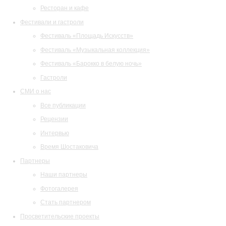
Ресторан и кафе
Фестивали и гастроли
Фестиваль «Площадь Искусств»
Фестиваль «Музыкальная коллекция»
Фестиваль «Барокко в белую ночь»
Гастроли
СМИ о нас
Все публикации
Рецензии
Интервью
Время Шостаковича
Партнеры
Наши партнеры
Фотогалерея
Стать партнером
Просветительские проекты