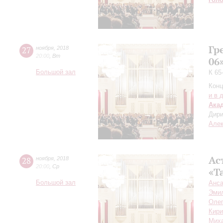
Гр
27
ноября
,
2018
20:00
,
Вт
06
Большой зал
К 65
Конц
и в 
Ака
Дири
Але
Ас
28
ноября
,
2018
20:00
,
Ср
«Т
Большой зал
Анса
Эми
Олег
Кири
Мих