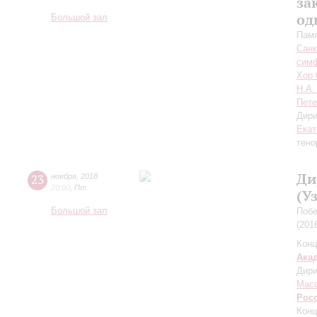
за
од
Большой зал
Памя
Санк
симф
Хор 
Н.А.
Пете
Дири
Екат
тено
Ди
23
ноября
,
2018
20:00
,
Пт
(У
Большой зал
Побе
(201
Конц
Ака
Дири
Мас
Рос
Конц