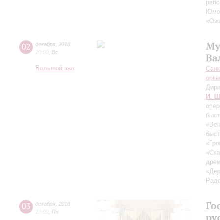
рапс
Юмо
«Озо
Му
02
декабря
,
2018
20:00
,
Вс
Ва
Большой зал
Санк
орке
Дири
И. Ш
опер
быст
«Вен
быст
«Гро
«Ска
дрем
«Дер
Раде
Го
03
декабря
,
2018
19:00
,
Пн
ру