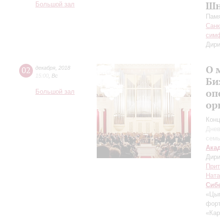
Шн
Большой зал
Памя
Санк
симф
Дири
О 
02
декабря
,
2018
15:00
,
Вс
Би
оп
Большой зал
ор
Конц
Днев
сем
Ака
Дири
Прит
Ната
Сиб
«Цыг
фор
«Кар