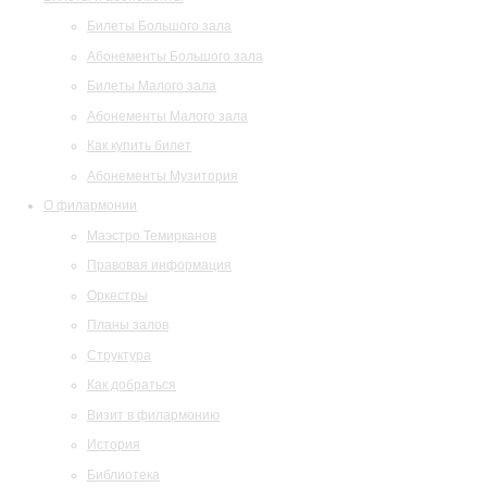
Билеты Большого зала
Абонементы Большого зала
Билеты Малого зала
Абонементы Малого зала
Как купить билет
Абонементы Музитория
О филармонии
Маэстро Темирканов
Правовая информация
Оркестры
Планы залов
Структура
Как добраться
Визит в филармонию
История
Библиотека