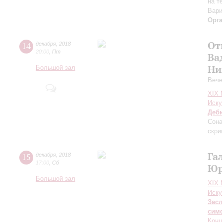
на т
Вари
Орг
От
14
декабря
,
2018
20:00
,
Пт
Ва
Ни
Большой зал
Вече
XIX
Иску
Деб
Сона
скри
Га
15
декабря
,
2018
17:00
,
Сб
Юр
Большой зал
XIX
Иску
Зас
сим
Конц