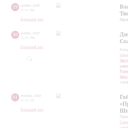
Вл
29
ноября
,
2018
20:00
,
Чт
Тв
Большой зал
Орг
Ди
30
ноября
,
2018
20:00
,
Пт
Со
Большой зал
Конц
орке
Зас
сим
Рах
Шос
сим
Га
01
декабря
,
2018
20:00
,
Сб
«П
Шн
Большой зал
Памя
Санк
симф