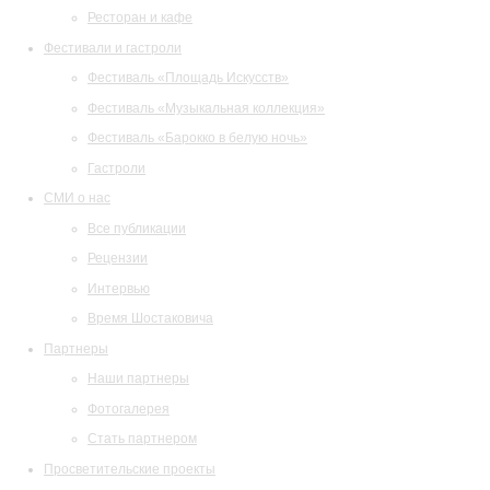
Ресторан и кафе
Фестивали и гастроли
Фестиваль «Площадь Искусств»
Фестиваль «Музыкальная коллекция»
Фестиваль «Барокко в белую ночь»
Гастроли
СМИ о нас
Все публикации
Рецензии
Интервью
Время Шостаковича
Партнеры
Наши партнеры
Фотогалерея
Стать партнером
Просветительские проекты