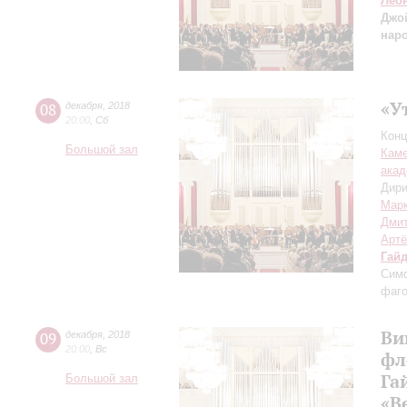
Лео
Джо
нар
«У
08
декабря
,
2018
20:00
,
Сб
Конц
Большой зал
Каме
акад
Дири
Мар
Дми
Артё
Гай
Симф
фаго
Ви
09
декабря
,
2018
20:00
,
Вс
фл
Га
Большой зал
«В