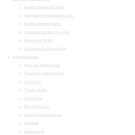
Билеты Большого зала
Абонементы Большого зала
Билеты Малого зала
Абонементы Малого зала
Как купить билет
Абонементы Музитория
О филармонии
Маэстро Темирканов
Правовая информация
Оркестры
Планы залов
Структура
Как добраться
Визит в филармонию
История
Библиотека