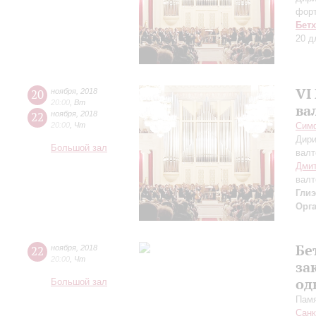
фор
Бет
20 д
VI
20
ноября
,
2018
20:00
,
Вт
ва
22
ноября
,
2018
20:00
,
Чт
Симф
Дири
Большой зал
валт
Дмит
валт
Гли
Орг
Бе
22
ноября
,
2018
20:00
,
Чт
за
од
Большой зал
Памя
Санк