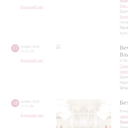
Ака
Хор 
Большой зал
Дири
Кидз
тено
Орг
куль
Ве
17
ноября
,
2018
20:00
,
Сб
Вл
Большой зал
К 55
Санк
орке
Дири
бари
Штр
Бе
18
ноября
,
2018
20:00
,
Вс
Конц
Большой зал
орке
Ака
Дири