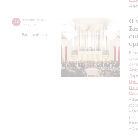
Дири
О 
02
декабря
,
2018
15:00
,
Вс
Би
оп
Большой зал
ор
Конц
Днев
сем
Ака
Дири
Прит
Ната
Сиб
«Цыг
фор
«Кар
рапс
Юмо
«Озо