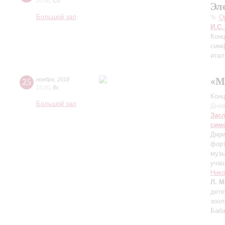
20:00
,
Сб
Эл
Большой зал
О
И.С.
Конц
симф
итал
«М
25
ноября
,
2018
15:00
,
Вс
Конц
Большой зал
Днев
Зас
сим
Дири
форт
муз
учащ
Нико
Л. М
дете
зоол
Баба