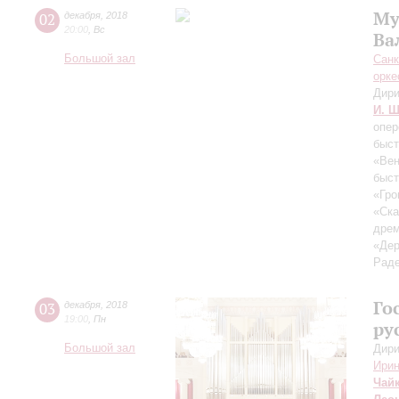
Му
02
декабря
,
2018
20:00
,
Вс
Ва
Большой зал
Санк
орке
Дири
И. Ш
опер
быст
«Вен
быст
«Гро
«Ска
дрем
«Дер
Раде
Го
03
декабря
,
2018
19:00
,
Пн
ру
Большой зал
Дири
Ирин
Чай