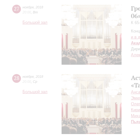
Гр
27
ноября
,
2018
20:00
,
Вт
06
Большой зал
К 65
Конц
и в 
Ака
Дири
Але
Ас
28
ноября
,
2018
20:00
,
Ср
«Т
Большой зал
Анса
Эми
Олег
Кири
Мих
Пья