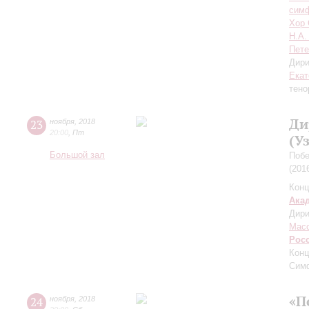
симф
Хор 
Н.А.
Пете
Дири
Екат
тено
Ди
23
ноября
,
2018
20:00
,
Пт
(У
Большой зал
Побе
(201
Конц
Ака
Дири
Мас
Рос
Конц
Сим
«П
24
ноября
,
2018