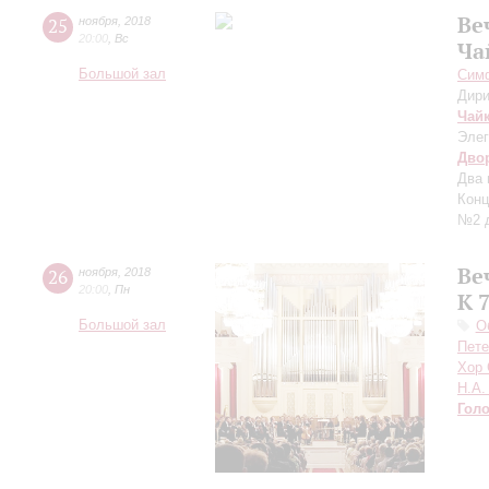
Ве
25
ноября
,
2018
20:00
,
Вс
Ча
Большой зал
Симф
Дири
Чай
Элег
Дво
Два 
Конц
№2 д
Ве
26
ноября
,
2018
20:00
,
Пн
К 
Большой зал
О
Пете
Хор 
Н.А.
Гол