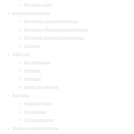
Ресторан и кафе
Фестивали и гастроли
Фестиваль «Площадь Искусств»
Фестиваль «Музыкальная коллекция»
Фестиваль «Барокко в белую ночь»
Гастроли
СМИ о нас
Все публикации
Рецензии
Интервью
Время Шостаковича
Партнеры
Наши партнеры
Фотогалерея
Стать партнером
Просветительские проекты