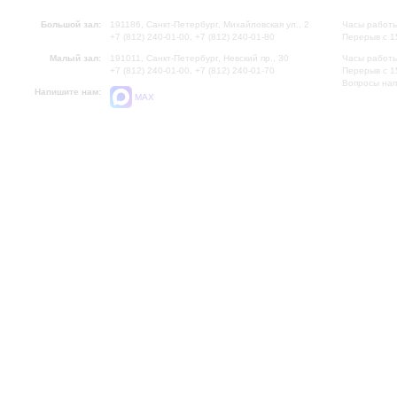
Большой зал:
191186, Санкт-Петербург, Михайловская ул., 2
Часы работы
+7 (812) 240-01-00, +7 (812) 240-01-80
Перерыв с 1
Малый зал:
191011, Санкт-Петербург, Невский пр., 30
Часы работы
+7 (812) 240-01-00, +7 (812) 240-01-70
Перерыв с 1
Вопросы на
Напишите нам:
MAX