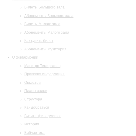
Билеты Большого зала
Абонементы Большого зала
Билеты Малого зала
Абонементы Малого зала
Как купить билет
Абонементы Музитория
О филармонии
Маэстро Темирканов
Правовая информация
Оркестры
Планы залов
Структура
Как добраться
Визит в филармонию
История
Библиотека