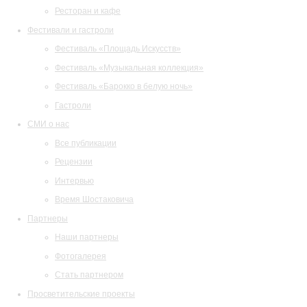
Ресторан и кафе
Фестивали и гастроли
Фестиваль «Площадь Искусств»
Фестиваль «Музыкальная коллекция»
Фестиваль «Барокко в белую ночь»
Гастроли
СМИ о нас
Все публикации
Рецензии
Интервью
Время Шостаковича
Партнеры
Наши партнеры
Фотогалерея
Стать партнером
Просветительские проекты