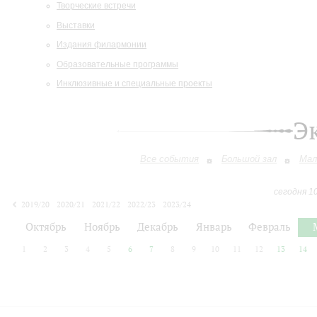
Творческие встречи
Выставки
Издания филармонии
Образовательные программы
Инклюзивные и специальные проекты
Э
Все события
Большой зал
Мал
сегодня 1
2019/20
2020/21
2021/22
2022/23
2023/24
2024/25
2025/26
2026/27
Октябрь
Ноябрь
Декабрь
Январь
Февраль
1
2
3
4
5
6
7
8
9
10
11
12
13
14