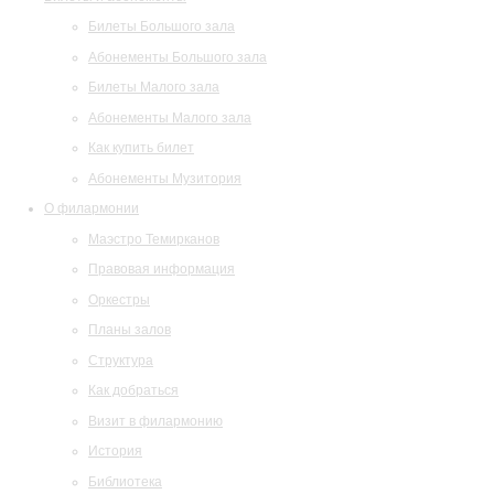
Билеты Большого зала
Абонементы Большого зала
Билеты Малого зала
Абонементы Малого зала
Как купить билет
Абонементы Музитория
О филармонии
Маэстро Темирканов
Правовая информация
Оркестры
Планы залов
Структура
Как добраться
Визит в филармонию
История
Библиотека