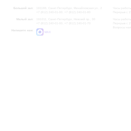
Большой зал:
191186, Санкт-Петербург, Михайловская ул., 2
Часы работы
+7 (812) 240-01-00, +7 (812) 240-01-80
Перерыв с 1
Малый зал:
191011, Санкт-Петербург, Невский пр., 30
Часы работы
+7 (812) 240-01-00, +7 (812) 240-01-70
Перерыв с 1
Вопросы на
Напишите нам:
MAX