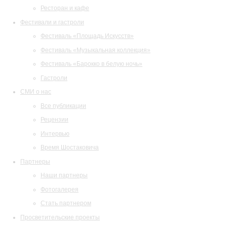
Ресторан и кафе
Фестивали и гастроли
Фестиваль «Площадь Искусств»
Фестиваль «Музыкальная коллекция»
Фестиваль «Барокко в белую ночь»
Гастроли
СМИ о нас
Все публикации
Рецензии
Интервью
Время Шостаковича
Партнеры
Наши партнеры
Фотогалерея
Стать партнером
Просветительские проекты