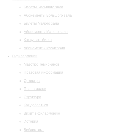
Билеты Большого зала
Абонементы Большого зала
Билеты Малого зала
Абонементы Малого зала
Как купить билет
Абонементы Музитория
О филармонии
Маэстро Темирканов
Правовая информация
Оркестры
Планы залов
Структура
Как добраться
Визит в филармонию
История
Библиотека