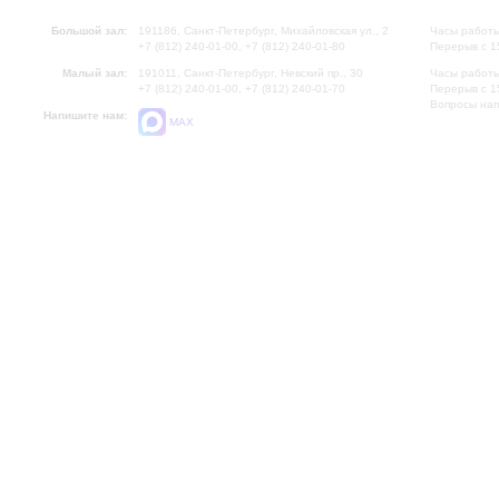
Большой зал:
191186, Санкт-Петербург, Михайловская ул., 2
Часы работы
+7 (812) 240-01-00, +7 (812) 240-01-80
Перерыв с 1
Малый зал:
191011, Санкт-Петербург, Невский пр., 30
Часы работы
+7 (812) 240-01-00, +7 (812) 240-01-70
Перерыв с 1
Вопросы на
Напишите нам:
MAX