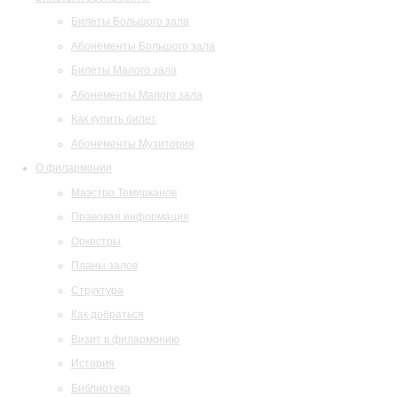
Билеты Большого зала
Абонементы Большого зала
Билеты Малого зала
Абонементы Малого зала
Как купить билет
Абонементы Музитория
О филармонии
Маэстро Темирканов
Правовая информация
Оркестры
Планы залов
Структура
Как добраться
Визит в филармонию
История
Библиотека