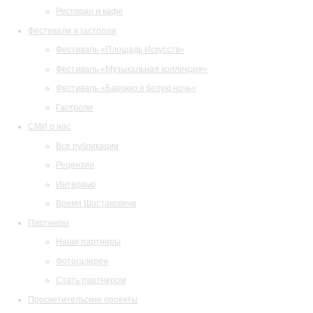
Ресторан и кафе
Фестивали и гастроли
Фестиваль «Площадь Искусств»
Фестиваль «Музыкальная коллекция»
Фестиваль «Барокко в белую ночь»
Гастроли
СМИ о нас
Все публикации
Рецензии
Интервью
Время Шостаковича
Партнеры
Наши партнеры
Фотогалерея
Стать партнером
Просветительские проекты