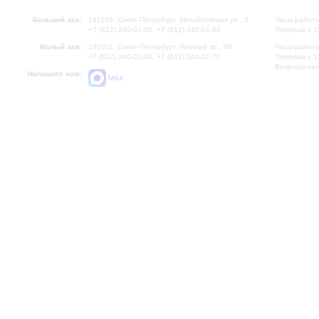
Большой зал:
191186, Санкт-Петербург, Михайловская ул., 2
Часы работы
+7 (812) 240-01-00, +7 (812) 240-01-80
Перерыв с 1
Малый зал:
191011, Санкт-Петербург, Невский пр., 30
Часы работы
+7 (812) 240-01-00, +7 (812) 240-01-70
Перерыв с 1
Вопросы на
Напишите нам:
MAX