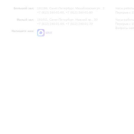
Большой зал:
191186, Санкт-Петербург, Михайловская ул., 2
Часы работы
+7 (812) 240-01-00, +7 (812) 240-01-80
Перерыв с 1
Малый зал:
191011, Санкт-Петербург, Невский пр., 30
Часы работы
+7 (812) 240-01-00, +7 (812) 240-01-70
Перерыв с 1
Вопросы на
Напишите нам:
MAX