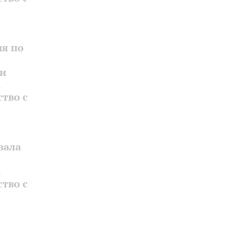
ия по
 и
.
тво с
зала
.
тво с