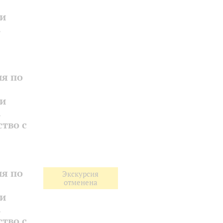
 и
.
ия по
 и
.
тво с
ия по
Экскурсия
отменена
 и
.
тво с