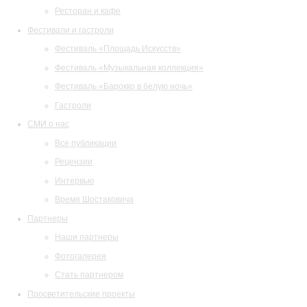
Ресторан и кафе
Фестивали и гастроли
Фестиваль «Площадь Искусств»
Фестиваль «Музыкальная коллекция»
Фестиваль «Барокко в белую ночь»
Гастроли
СМИ о нас
Все публикации
Рецензии
Интервью
Время Шостаковича
Партнеры
Наши партнеры
Фотогалерея
Стать партнером
Просветительские проекты