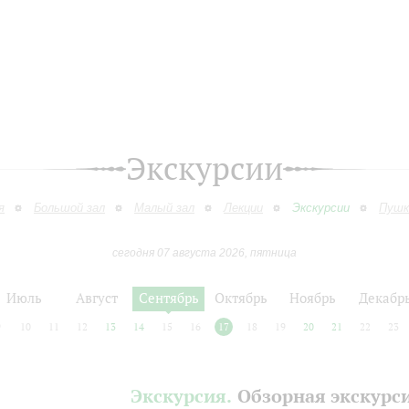
Экскурсии
я
Большой зал
Малый зал
Лекции
Экскурсии
Пушк
сегодня 07 августа 2026, пятница
Июль
Август
Сентябрь
Октябрь
Ноябрь
Декабр
9
10
11
12
13
14
15
16
17
18
19
20
21
22
23
Экскурсия.
Обзорная экскурс