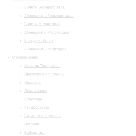
Билеты Большого зала
Абонементы Большого зала
Билеты Малого зала
Абонементы Малого зала
Как купить билет
Абонементы Музитория
О филармонии
Маэстро Темирканов
Правовая информация
Оркестры
Планы залов
Структура
Как добраться
Визит в филармонию
История
Библиотека