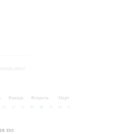
инская карта
ь
Январь
Февраль
Март
24
25
26
27
28
29
30
31
ия по