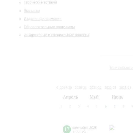
Творческие встречи
Выставки
Издания филармонии
Образовательные программы
Инклюзивные и специальные проекты
Все событи
2019/20
2020/21
2021/22
2022/23
2023/24
2024/25
2025/26
2026/27
Апрель
Май
Июнь
1
2
3
4
5
6
7
8
17
сентября
,
2025
11:00
,
Ср