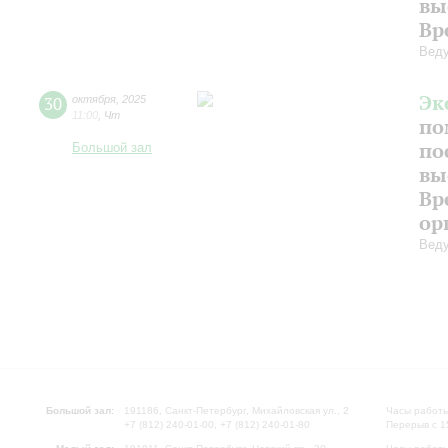
вы
Вр
Веду
Эк
30
октября
,
2025
11:00
,
Чт
по
по
Большой зал
вы
Вр
ор
Веду
Большой зал:
191186, Санкт-Петербург, Михайловская ул., 2
Часы работы
+7 (812) 240-01-00, +7 (812) 240-01-80
Перерыв с 1