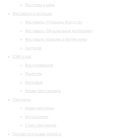
Ресторан и кафе
Фестивали и гастроли
Фестиваль «Площадь Искусств»
Фестиваль «Музыкальная коллекция»
Фестиваль «Барокко в белую ночь»
Гастроли
СМИ о нас
Все публикации
Рецензии
Интервью
Время Шостаковича
Партнеры
Наши партнеры
Фотогалерея
Стать партнером
Просветительские проекты