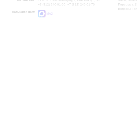
Малый зал:
191011, Санкт-Петербург, Невский пр., 30
Часы работы
+7 (812) 240-01-00, +7 (812) 240-01-70
Перерыв с 1
Вопросы на
Напишите нам:
MAX