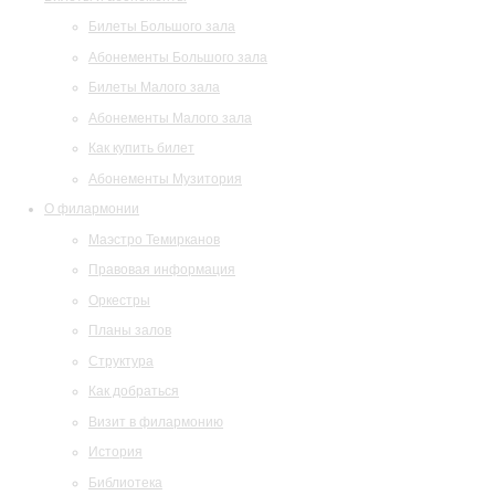
Билеты Большого зала
Абонементы Большого зала
Билеты Малого зала
Абонементы Малого зала
Как купить билет
Абонементы Музитория
О филармонии
Маэстро Темирканов
Правовая информация
Оркестры
Планы залов
Структура
Как добраться
Визит в филармонию
История
Библиотека