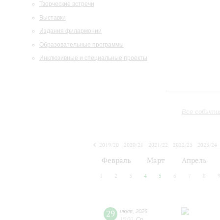
Творческие встречи
Выставки
Издания филармонии
Образовательные программы
Инклюзивные и специальные проекты
Все событи
2019/20
2020/21
2021/22
2022/23
2023/24
2024/25
2025/26
2026/27
Февраль
Март
Апрель
1
2
3
4
5
6
7
8
29
июля
,
2026
15:00
,
Ср