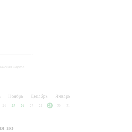
инская карта
ь
Ноябрь
Декабрь
Январь
24
25
26
27
28
29
30
31
ия по