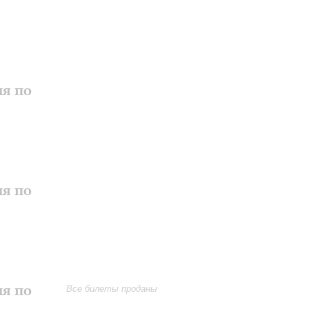
ия по
ия по
ия по
Все билеты проданы