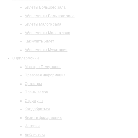
Билеты Большого зала
Абонементы Большого зала
Билеты Малого зала
Абонементы Малого зала
Как купить билет
Абонементы Музитория
О филармонии
Маэстро Темирканов
Правовая информация
Оркестры
Планы залов
Структура
Как добраться
Визит в филармонию
История
Библиотека