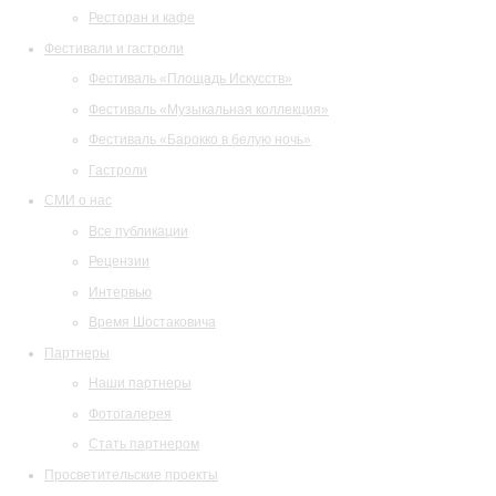
Ресторан и кафе
Фестивали и гастроли
Фестиваль «Площадь Искусств»
Фестиваль «Музыкальная коллекция»
Фестиваль «Барокко в белую ночь»
Гастроли
СМИ о нас
Все публикации
Рецензии
Интервью
Время Шостаковича
Партнеры
Наши партнеры
Фотогалерея
Стать партнером
Просветительские проекты