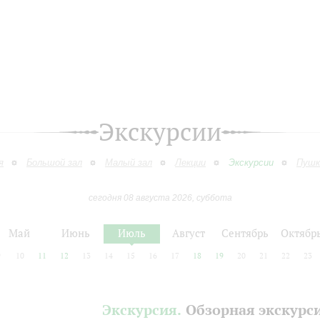
Экскурсии
я
Большой зал
Малый зал
Лекции
Экскурсии
Пушк
сегодня 08 августа 2026, суббота
Май
Июнь
Июль
Август
Сентябрь
Октябр
9
10
11
12
13
14
15
16
17
18
19
20
21
22
23
Экскурсия.
Обзорная экскурс