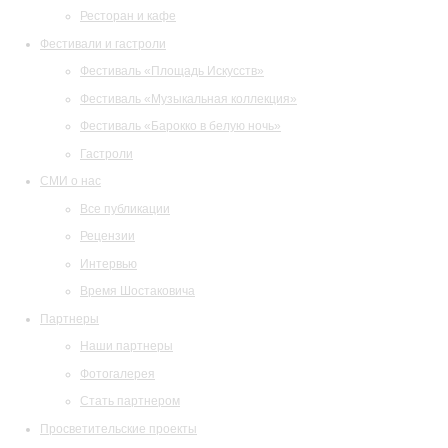
Ресторан и кафе
Фестивали и гастроли
Фестиваль «Площадь Искусств»
Фестиваль «Музыкальная коллекция»
Фестиваль «Барокко в белую ночь»
Гастроли
СМИ о нас
Все публикации
Рецензии
Интервью
Время Шостаковича
Партнеры
Наши партнеры
Фотогалерея
Стать партнером
Просветительские проекты