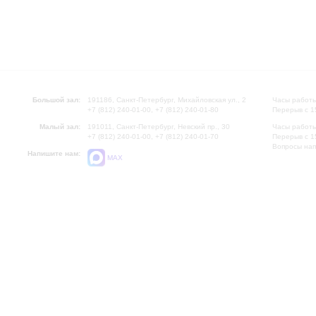
Большой зал:
191186, Санкт-Петербург, Михайловская ул., 2
Часы работы
+7 (812) 240-01-00, +7 (812) 240-01-80
Перерыв с 1
Малый зал:
191011, Санкт-Петербург, Невский пр., 30
Часы работы
+7 (812) 240-01-00, +7 (812) 240-01-70
Перерыв с 1
Вопросы на
Напишите нам:
MAX