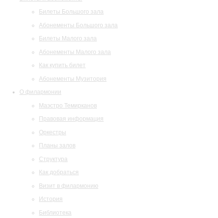
Билеты Большого зала
Абонементы Большого зала
Билеты Малого зала
Абонементы Малого зала
Как купить билет
Абонементы Музитория
О филармонии
Маэстро Темирканов
Правовая информация
Оркестры
Планы залов
Структура
Как добраться
Визит в филармонию
История
Библиотека