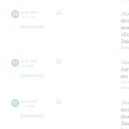
Эк
04
июля
,
2026
14:00
,
Сб
по
по
Большой зал
«Г
Зн
Веду
Эк
05
июля
,
2026
13:00
,
Вс
Ав
по
Большой зал
Посл
звуч
Эк
07
июля
,
2026
12:00
,
Вт
по
по
Большой зал
Зн