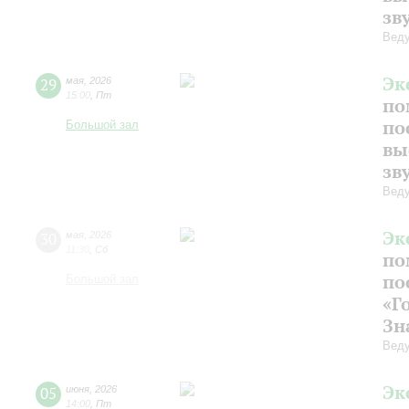
зв
Веду
Эк
29
мая
,
2026
15:00
,
Пт
по
по
Большой зал
вы
зв
Веду
Эк
30
мая
,
2026
11:30
,
Сб
по
по
Большой зал
«Г
Зн
Веду
Эк
05
июня
,
2026
14:00
,
Пт