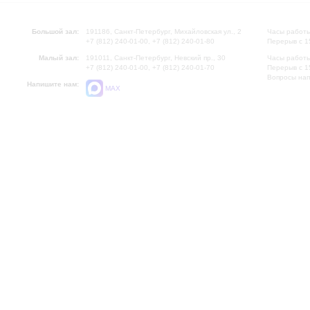
Большой зал:
191186, Санкт-Петербург, Михайловская ул., 2
Часы работы
+7 (812) 240-01-00, +7 (812) 240-01-80
Перерыв с 1
Малый зал:
191011, Санкт-Петербург, Невский пр., 30
Часы работы
+7 (812) 240-01-00, +7 (812) 240-01-70
Перерыв с 1
Вопросы на
Напишите нам:
MAX