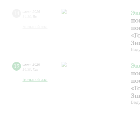
Эк
14
июня
,
2026
14:30
,
Вс
по
по
Большой зал
«Г
Зн
Веду
Эк
19
июня
,
2026
14:30
,
Пт
по
по
Большой зал
«Г
Зн
Веду