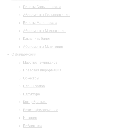
Билеты Большого зала
Абонементы Большого зала
Билеты Малого зала
Абонементы Малого зала
Как купить билет
Абонементы Музитория
О филармонии
Маэстро Темирканов
Правовая информация
Оркестры
Планы залов
Структура
Как добраться
Визит в филармонию
История
Библиотека