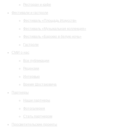
Ресторан и кафе
Фестивали и гастроли
Фестиваль «Площадь Искусств»
Фестиваль «Музыкальная коллекция»
Фестиваль «Барокко в белую ночь»
Гастроли
СМИ о нас
Все публикации
Рецензии
Интервью
Время Шостаковича
Партнеры
Наши партнеры
Фотогалерея
Стать партнером
Просветительские проекты