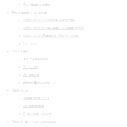
Ресторан и кафе
Фестивали и гастроли
Фестиваль «Площадь Искусств»
Фестиваль «Музыкальная коллекция»
Фестиваль «Барокко в белую ночь»
Гастроли
СМИ о нас
Все публикации
Рецензии
Интервью
Время Шостаковича
Партнеры
Наши партнеры
Фотогалерея
Стать партнером
Просветительские проекты