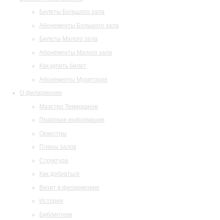
Билеты Большого зала
Абонементы Большого зала
Билеты Малого зала
Абонементы Малого зала
Как купить билет
Абонементы Музитория
О филармонии
Маэстро Темирканов
Правовая информация
Оркестры
Планы залов
Структура
Как добраться
Визит в филармонию
История
Библиотека