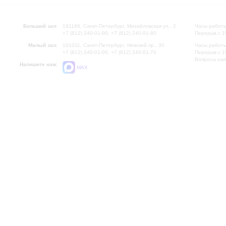
Большой зал:
191186, Санкт-Петербург, Михайловская ул., 2
Часы работы
+7 (812) 240-01-00, +7 (812) 240-01-80
Перерыв с 1
Малый зал:
191011, Санкт-Петербург, Невский пр., 30
Часы работы
+7 (812) 240-01-00, +7 (812) 240-01-70
Перерыв с 1
Вопросы на
Напишите нам:
MAX