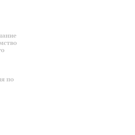
чание
мство
го
ия по