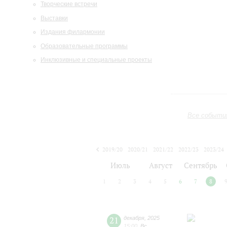
Творческие встречи
Выставки
Издания филармонии
Образовательные программы
Инклюзивные и специальные проекты
Все событи
2019/20
2020/21
2021/22
2022/23
2023/24
2024/25
2025/26
2026/27
Июль
Август
Сентябрь
1
2
3
4
5
6
7
8
21
декабря
,
2025
15:00
,
Вс