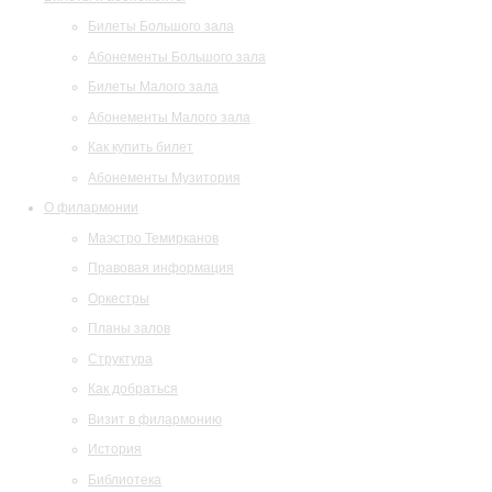
Билеты Большого зала
Абонементы Большого зала
Билеты Малого зала
Абонементы Малого зала
Как купить билет
Абонементы Музитория
О филармонии
Маэстро Темирканов
Правовая информация
Оркестры
Планы залов
Структура
Как добраться
Визит в филармонию
История
Библиотека