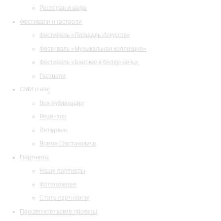
Ресторан и кафе
Фестивали и гастроли
Фестиваль «Площадь Искусств»
Фестиваль «Музыкальная коллекция»
Фестиваль «Барокко в белую ночь»
Гастроли
СМИ о нас
Все публикации
Рецензии
Интервью
Время Шостаковича
Партнеры
Наши партнеры
Фотогалерея
Стать партнером
Просветительские проекты