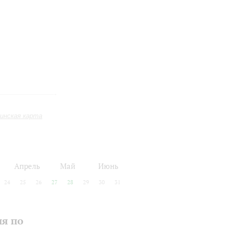
инская карта
Апрель
Май
Июнь
24
25
26
27
28
29
30
31
ия по