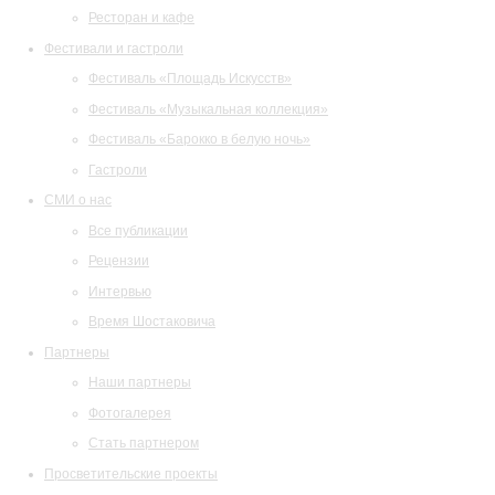
Ресторан и кафе
Фестивали и гастроли
Фестиваль «Площадь Искусств»
Фестиваль «Музыкальная коллекция»
Фестиваль «Барокко в белую ночь»
Гастроли
СМИ о нас
Все публикации
Рецензии
Интервью
Время Шостаковича
Партнеры
Наши партнеры
Фотогалерея
Стать партнером
Просветительские проекты