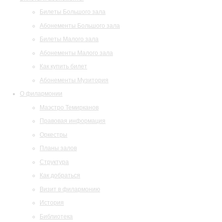
Билеты Большого зала
Абонементы Большого зала
Билеты Малого зала
Абонементы Малого зала
Как купить билет
Абонементы Музитория
О филармонии
Маэстро Темирканов
Правовая информация
Оркестры
Планы залов
Структура
Как добраться
Визит в филармонию
История
Библиотека