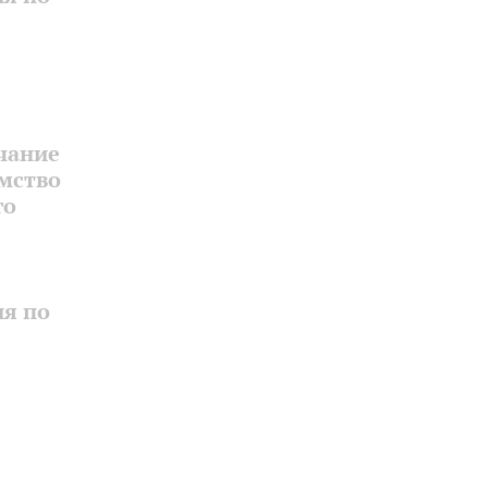
чание
мство
го
ия по