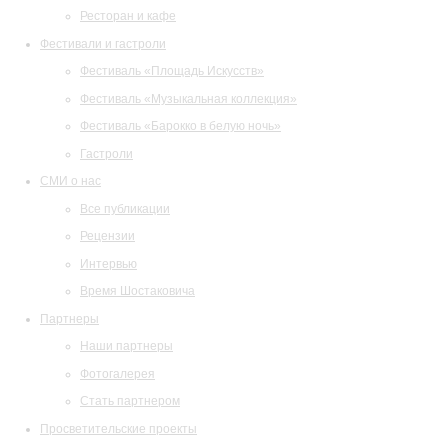
Ресторан и кафе
Фестивали и гастроли
Фестиваль «Площадь Искусств»
Фестиваль «Музыкальная коллекция»
Фестиваль «Барокко в белую ночь»
Гастроли
СМИ о нас
Все публикации
Рецензии
Интервью
Время Шостаковича
Партнеры
Наши партнеры
Фотогалерея
Стать партнером
Просветительские проекты