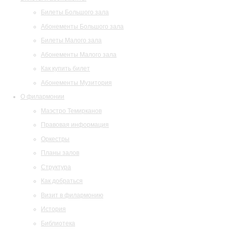
Билеты Большого зала
Абонементы Большого зала
Билеты Малого зала
Абонементы Малого зала
Как купить билет
Абонементы Музитория
О филармонии
Маэстро Темирканов
Правовая информация
Оркестры
Планы залов
Структура
Как добраться
Визит в филармонию
История
Библиотека