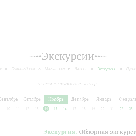
Экскурсии
я
Большой зал
Малый зал
Лекции
Экскурсии
Пушк
сегодня 06 августа 2026, четверг
Сентябрь
Октябрь
Ноябрь
Декабрь
Январь
Феврал
9
10
11
12
13
14
15
16
17
18
19
20
21
22
23
Экскурсия.
Обзорная экскурс