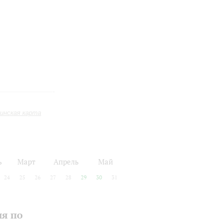
инская карта
ь
Март
Апрель
Май
24
25
26
27
28
29
30
31
ия по