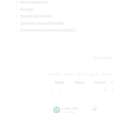
Творческие встречи
Выставки
Издания филармонии
Образовательные программы
Инклюзивные и специальные проекты
Все событи
2019/20
2020/21
2021/22
2022/23
2023/24
2024/25
2025/26
2026/27
Июнь
Июль
Август
1
2
3
4
5
6
7
8
18
ноября
,
2025
10:30
,
Вт