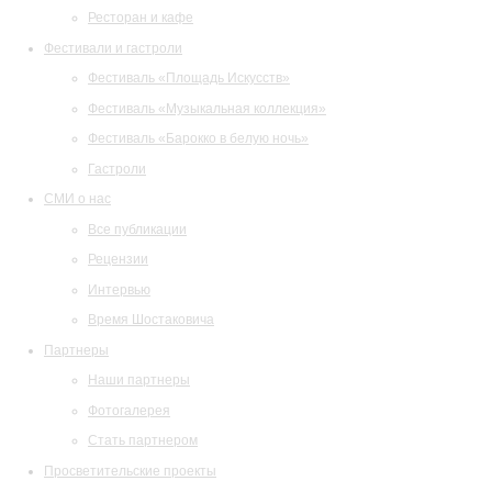
Ресторан и кафе
Фестивали и гастроли
Фестиваль «Площадь Искусств»
Фестиваль «Музыкальная коллекция»
Фестиваль «Барокко в белую ночь»
Гастроли
СМИ о нас
Все публикации
Рецензии
Интервью
Время Шостаковича
Партнеры
Наши партнеры
Фотогалерея
Стать партнером
Просветительские проекты