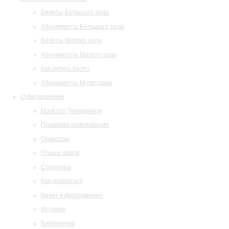
Билеты Большого зала
Абонементы Большого зала
Билеты Малого зала
Абонементы Малого зала
Как купить билет
Абонементы Музитория
О филармонии
Маэстро Темирканов
Правовая информация
Оркестры
Планы залов
Структура
Как добраться
Визит в филармонию
История
Библиотека