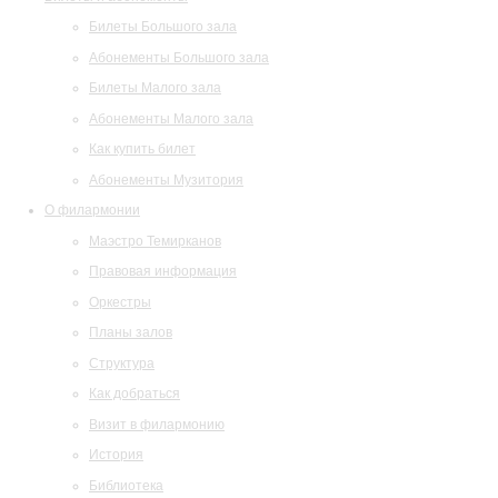
Билеты Большого зала
Абонементы Большого зала
Билеты Малого зала
Абонементы Малого зала
Как купить билет
Абонементы Музитория
О филармонии
Маэстро Темирканов
Правовая информация
Оркестры
Планы залов
Структура
Как добраться
Визит в филармонию
История
Библиотека