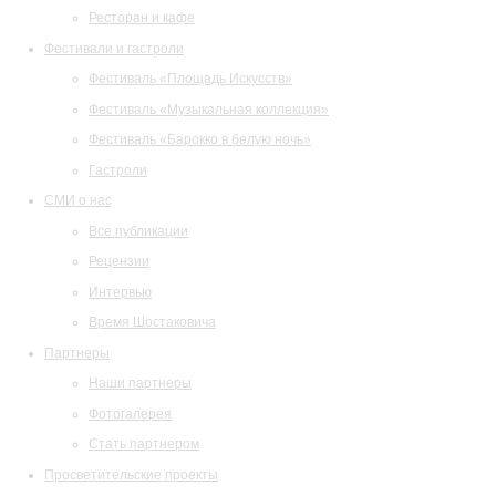
Ресторан и кафе
Фестивали и гастроли
Фестиваль «Площадь Искусств»
Фестиваль «Музыкальная коллекция»
Фестиваль «Барокко в белую ночь»
Гастроли
СМИ о нас
Все публикации
Рецензии
Интервью
Время Шостаковича
Партнеры
Наши партнеры
Фотогалерея
Стать партнером
Просветительские проекты