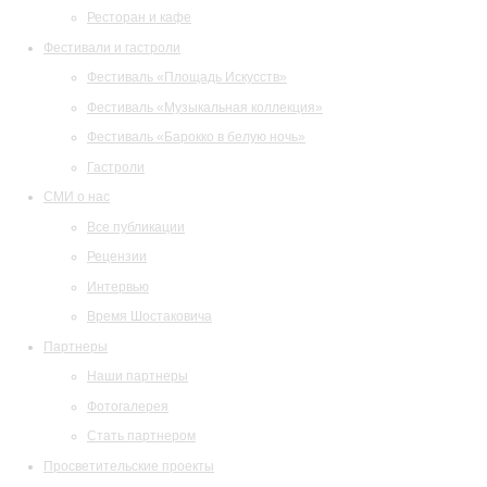
Ресторан и кафе
Фестивали и гастроли
Фестиваль «Площадь Искусств»
Фестиваль «Музыкальная коллекция»
Фестиваль «Барокко в белую ночь»
Гастроли
СМИ о нас
Все публикации
Рецензии
Интервью
Время Шостаковича
Партнеры
Наши партнеры
Фотогалерея
Стать партнером
Просветительские проекты