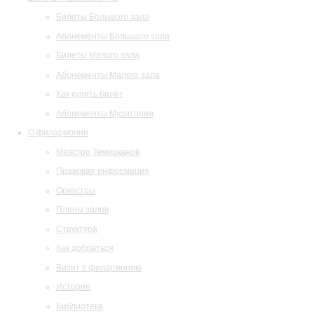
Билеты Большого зала
Абонементы Большого зала
Билеты Малого зала
Абонементы Малого зала
Как купить билет
Абонементы Музитория
О филармонии
Маэстро Темирканов
Правовая информация
Оркестры
Планы залов
Структура
Как добраться
Визит в филармонию
История
Библиотека