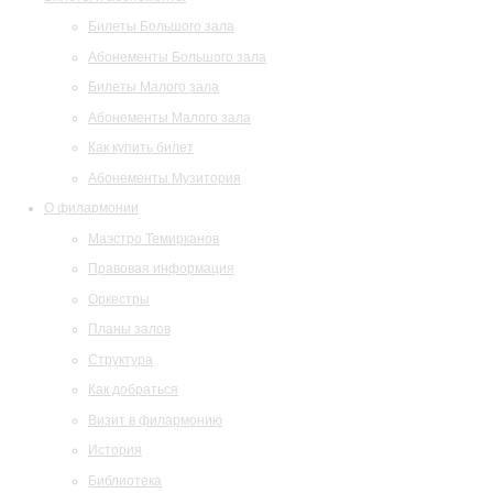
Билеты Большого зала
Абонементы Большого зала
Билеты Малого зала
Абонементы Малого зала
Как купить билет
Абонементы Музитория
О филармонии
Маэстро Темирканов
Правовая информация
Оркестры
Планы залов
Структура
Как добраться
Визит в филармонию
История
Библиотека