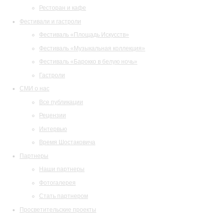
Ресторан и кафе
Фестивали и гастроли
Фестиваль «Площадь Искусств»
Фестиваль «Музыкальная коллекция»
Фестиваль «Барокко в белую ночь»
Гастроли
СМИ о нас
Все публикации
Рецензии
Интервью
Время Шостаковича
Партнеры
Наши партнеры
Фотогалерея
Стать партнером
Просветительские проекты