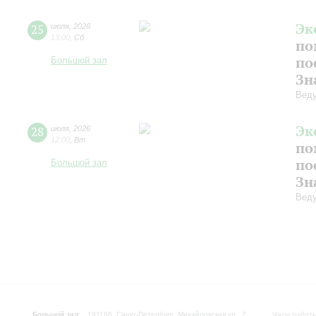
Эк
25
июля
,
2026
13:00
,
Сб
по
по
Большой зал
Зн
Веду
Эк
28
июля
,
2026
12:00
,
Вт
по
по
Большой зал
Зн
Веду
Большой зал:
191186, Санкт-Петербург, Михайловская ул., 2
Часы работы