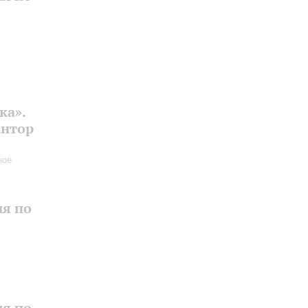
ка».
антор
ное
ия по
ия по