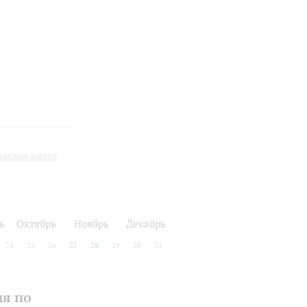
инская карта
ь
Октябрь
Ноябрь
Декабрь
24
25
26
27
28
29
30
31
ия по