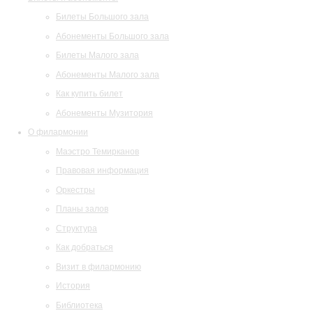
Билеты Большого зала
Абонементы Большого зала
Билеты Малого зала
Абонементы Малого зала
Как купить билет
Абонементы Музитория
О филармонии
Маэстро Темирканов
Правовая информация
Оркестры
Планы залов
Структура
Как добраться
Визит в филармонию
История
Библиотека