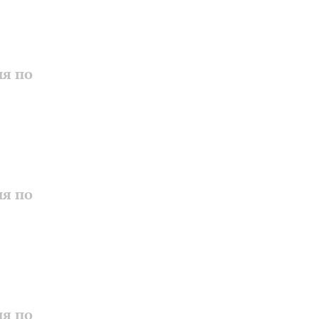
ия по
ия по
ия по