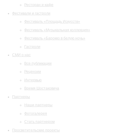
Ресторан и кафе
Фестивали и гастроли
Фестиваль «Площадь Искусств»
Фестиваль «Музыкальная коллекция»
Фестиваль «Барокко в белую ночь»
Гастроли
СМИ о нас
Все публикации
Рецензии
Интервью
Время Шостаковича
Партнеры
Наши партнеры
Фотогалерея
Стать партнером
Просветительские проекты