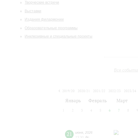
Творческие встречи
Выставки
Издания филармонии
Образовательные программы
Инклюзивные и специальные проекты
Все событи
2019/20
2020/21
2021/22
2022/23
2023/24
2024/25
2025/26
2026/27
Январь
Февраль
Март
1
2
3
4
5
6
7
8
21
июня
,
2026
13:30
,
Вс