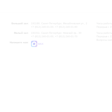
Большой зал:
191186, Санкт-Петербург, Михайловская ул., 2
Часы работы
+7 (812) 240-01-00, +7 (812) 240-01-80
Перерыв с 1
Малый зал:
191011, Санкт-Петербург, Невский пр., 30
Часы работы
+7 (812) 240-01-00, +7 (812) 240-01-70
Перерыв с 1
Вопросы на
Напишите нам:
MAX