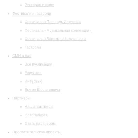
Ресторан и кафе
Фестивали и гастроли
Фестиваль «Площадь Искусств»
Фестиваль «Музыкальная коллекция»
Фестиваль «Барокко в белую ночь»
Гастроли
СМИ о нас
Все публикации
Рецензии
Интервью
Время Шостаковича
Партнеры
Наши партнеры
Фотогалерея
Стать партнером
Просветительские проекты