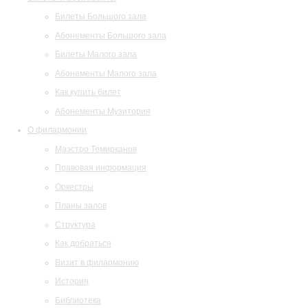
Билеты Большого зала
Абонементы Большого зала
Билеты Малого зала
Абонементы Малого зала
Как купить билет
Абонементы Музитория
О филармонии
Маэстро Темирканов
Правовая информация
Оркестры
Планы залов
Структура
Как добраться
Визит в филармонию
История
Библиотека