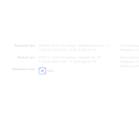
Большой зал:
191186, Санкт-Петербург, Михайловская ул., 2
Часы работы
+7 (812) 240-01-00, +7 (812) 240-01-80
Перерыв с 1
Малый зал:
191011, Санкт-Петербург, Невский пр., 30
Часы работы
+7 (812) 240-01-00, +7 (812) 240-01-70
Перерыв с 1
Вопросы на
Напишите нам:
MAX