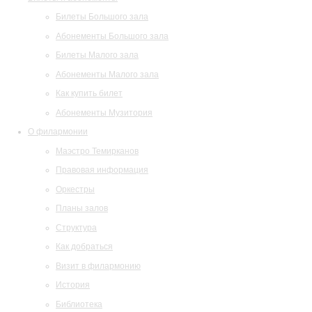
Билеты Большого зала
Абонементы Большого зала
Билеты Малого зала
Абонементы Малого зала
Как купить билет
Абонементы Музитория
О филармонии
Маэстро Темирканов
Правовая информация
Оркестры
Планы залов
Структура
Как добраться
Визит в филармонию
История
Библиотека