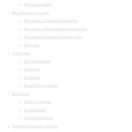
Ресторан и кафе
Фестивали и гастроли
Фестиваль «Площадь Искусств»
Фестиваль «Музыкальная коллекция»
Фестиваль «Барокко в белую ночь»
Гастроли
СМИ о нас
Все публикации
Рецензии
Интервью
Время Шостаковича
Партнеры
Наши партнеры
Фотогалерея
Стать партнером
Просветительские проекты